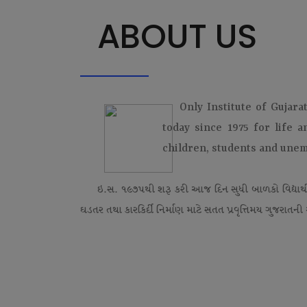
ABOUT US
Only Institute of Gujara
today since 1975 for life 
children, students and une
ઇ.સ. ૧૯૭૫થી શરૂ કરી આજ દિન સુધી બાળકો વિદ્યાર્
ઘડતર તથા કારકિર્દી નિર્માણ માટે સતત પ્રવૃત્તિમય ગુજરાતની એ