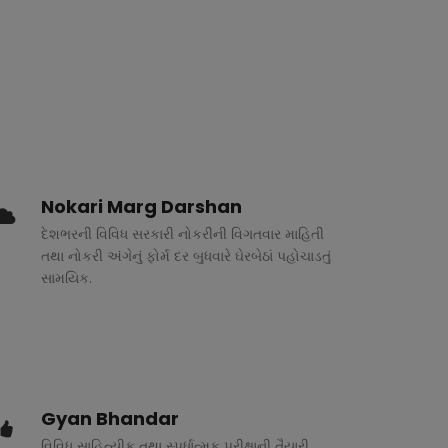
Nokari Marg Darshan
દેશભરની વિવિધ સરકારી નોકરીની વિગતવાર માહિતી
તથા નોકરી અંગેનું ફોર્મ દર બુધવારે ઘેરબેઠાં પહોચાડતું
સામયિક.
Gyan Bhandar
વિવિધ સાહિત્યીક તથા સ્પર્ધાત્મક પરીક્ષાની તૈયારી