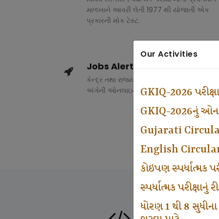
માળખાને આવરી લેતી 1977 થી યોજાતી એક
પ્રકારની મોક ટેસ્ટ.
Our Activities
Jobs Alert
કેન્દ્ર તથા રાજ્ય સરકારના વિવિધ વિભાગોમાં ભર
અંગેની ઓનલાઇન માહિતી.
GKIQ-2026 પરીક્ષ
GKIQ-2026નું ઓનલા
Gujarati Circul
English Circula
કોઇપણ સ્પર્ધાત્મક 
સ્પર્ધાત્મક પરીક્ષાનુ
ધોરણ 1 થી 8 સુધીના