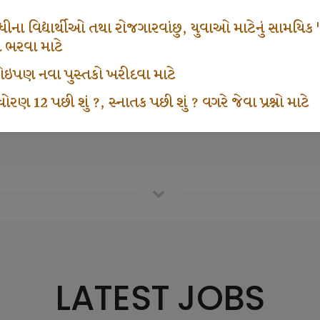
665
1000
ના વિદ્યાર્થીઓ તથા રોજગારવાંછુ, યુવાઓ માટેનું સામયિક "શ્રી
મ ભરવા માટે
ા કોઇપણ નવા પુસ્તકો ખરીદવા માટે
vottam Karkirdi Subscripton
Participate School In GK
ોરણ 12 પછી શું ?, સ્નાતક પછી શું ? વગરે જેવા પ્રશ્નો માટે
LATEST JOBS