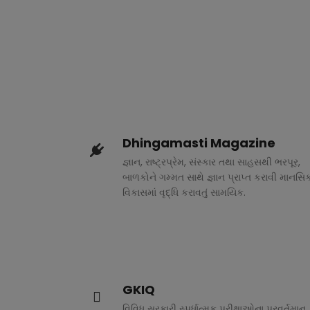
Dhingamasti Magazine
જ્ઞાન, રાષ્ટ્રપ્રેમ, સંસ્કાર તથા સાહસથી ભરપૂર,
બાળકોને ગમ્મત સાથે જ્ઞાન પ્રાપ્ત કરાવી માનસિ
વિકાસમાં વૃદ્ધિ કરાવતું સામયિક.
GKIQ
વિવિધ સરકારી સ્પર્ધાત્મક પરીક્ષાઓના પ્રવર્તમાન