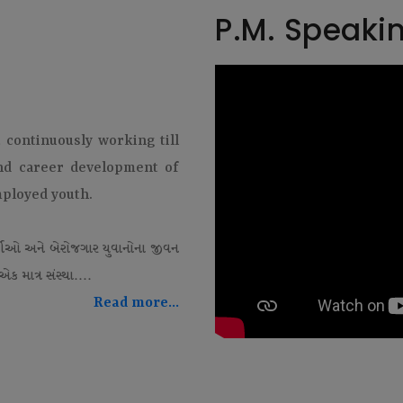
P.M. Speaki
t continuously working till
and career development of
mployed youth.
થીઓ અને બેરોજગાર યુવાનોના જીવન
ક માત્ર સંસ્થા....
Read more...