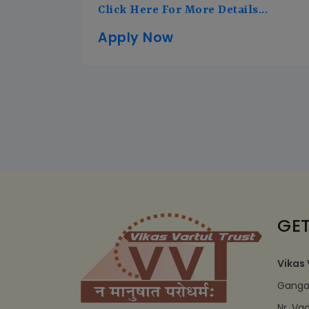
Click Here For More Details...
Apply Now
GET
Vikas 
Ganga 
Nr. Va