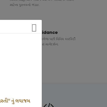
માટેના પુસ્તકનો ભંડાર.
Vocational Guidance
ધોરણ 10 અને 12 તથા કોલેજ પછી વિવિધ કારકિર્દી
અંગે રૂબરુ તથા ફોન દ્વારા માર્ગદર્શન.
સ્તી" નું લવાજમ