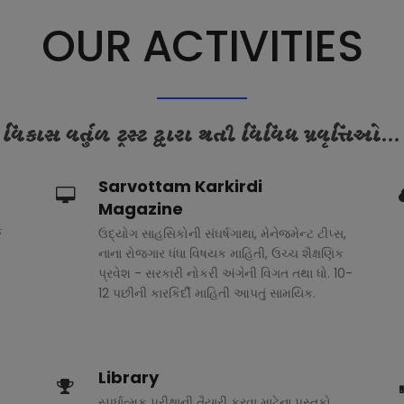
OUR ACTIVITIES
વિકાસ વર્તુળ ટ્રસ્ટ દ્વારા થતી વિવિધ પ્રવૃત્તિઓ...
Sarvottam Karkirdi
Magazine
ક
ઉદ્યોગ સાહસિકોની સંઘર્ષગાથા, મેનેજમેન્ટ ટીપ્સ,
નાના રોજગાર ધંધા વિષયક માહિતી, ઉચ્ચ શૈક્ષણિક
પ્રવેશ - સરકારી નોકરી અંગેની વિગત તથા ધો. 10-
12 પછીની કારકિર્દી માહિતી આપતું સામયિક.
Library
સ્પર્ધાત્મક પરીક્ષાની તૈયારી કરવા માટેના પુસ્તકો