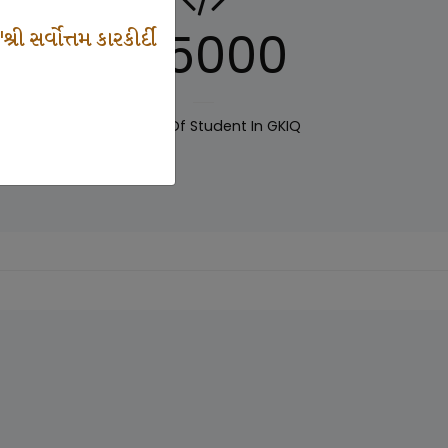
125000
 સર્વોત્તમ કારકીર્દી
IQ
Number Of Student In GKIQ