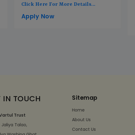
Click Here For More Details...
Apply Now
 IN TOUCH
Sitemap
Home
Vartul Trust
About Us
Jaliya Talao,
Contact Us
dva Washing Ghat,