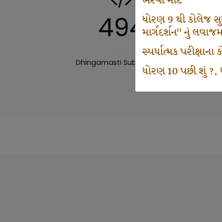
ભરવા માટે
494
ધોરણ 9 થી કોલેજ સુધી
માર્ગદર્શન" નું લવાજ
સ્પર્ધાત્મક પરીક્ષાન
Dhingamasti Subscription
Sar
ધોરણ 10 પછી શું ?, ધ