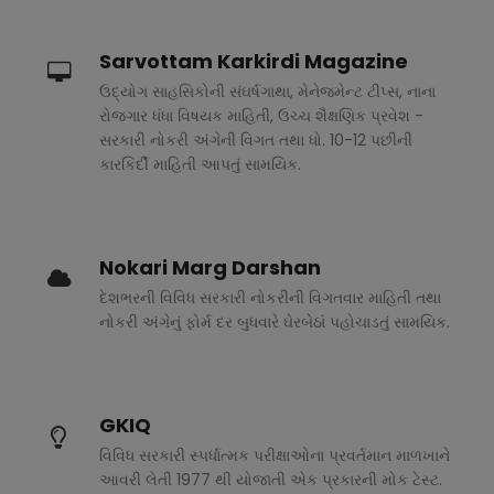
Sarvottam Karkirdi Magazine
ઉદ્યોગ સાહસિકોની સંઘર્ષગાથા, મેનેજમેન્ટ ટીપ્સ, નાના
રોજગાર ધંધા વિષયક માહિતી, ઉચ્ચ શૈક્ષણિક પ્રવેશ -
સરકારી નોકરી અંગેની વિગત તથા ધો. 10-12 પછીની
કારકિર્દી માહિતી આપતું સામયિક.
Nokari Marg Darshan
દેશભરની વિવિધ સરકારી નોકરીની વિગતવાર માહિતી તથા
નોકરી અંગેનું ફોર્મ દર બુધવારે ઘેરબેઠાં પહોચાડતું સામયિક.
GKIQ
વિવિધ સરકારી સ્પર્ધાત્મક પરીક્ષાઓના પ્રવર્તમાન માળખાને
આવરી લેતી 1977 થી યોજાતી એક પ્રકારની મોક ટેસ્ટ.