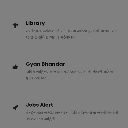
Library
સ્પર્ધાત્મક પરીક્ષાની તૈયારી કરવા માટેના પુસ્તકો વાંચવા લઇ
જવાની સુવિધા આપતું ગ્રંથાલય.
Gyan Bhandar
વિવિધ સાહિત્યીક તથા સ્પર્ધાત્મક પરીક્ષાની તૈયારી માટેના
પુસ્તકનો ભંડાર.
Jobs Alert
કેન્દ્ર તથા રાજ્ય સરકારના વિવિધ વિભાગોમાં ભરતી અંગેની
ઓનલાઇન માહિતી.