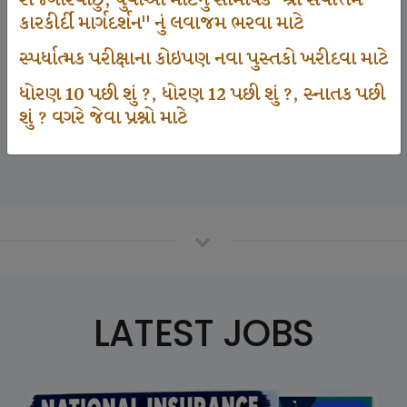
રોજગારવાંછુ, યુવાઓ માટેનું સામયિક "શ્રી સર્વોત્તમ
કારકીર્દી માર્ગદર્શન" નું લવાજમ ભરવા માટે
સ્પર્ધાત્મક પરીક્ષાના કોઇપણ નવા પુસ્તકો ખરીદવા માટે
125000
ધોરણ 10 પછી શું ?, ધોરણ 12 પછી શું ?, સ્નાતક પછી
શું ? વગરે જેવા પ્રશ્નો માટે
Number Of Student In GKIQ
LATEST JOBS