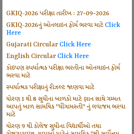
494
GKIQ-2026 પરીક્ષા તારીખ : 27-09-2026
GKIQ-2026નું ઓનલાઇન ફોર્મ ભરવા માટે
Click
Here
Dhingamasti Subscription
Gujarati Circular
Click Here
665
English Circular
Click Here
કોઇપણ સ્પર્ધાત્મક પરીક્ષા ભરતીના ઓનલાઇન ફોર્મ
ભરવા માટે
Sarvottam Karkirdi Subscripton
સ્પર્ધાત્મક પરીક્ષાનું રીઝલ્ટ જાણવા માટે
ધોરણ 1 થી 8 સુધીના બાળકો માટે જ્ઞાન સાથે ગમ્મત
1000
આપતું બાળ સામયિક "ધીંગામસ્તી" નું લવાજમ ભરવા
માટે
ધોરણ 9 થી કોલેજ સુધીના વિદ્યાર્થીઓ તથા
Participate School In GKIQ