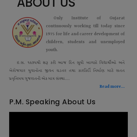
ABOUT US
Only Institute of Gujarat
continuously working till today since
1975 for life and career development of
children, students and unemployed
youth.
ઇ.સ. ૧૯૭૫થી શરૂ કરી આજ દિન સુધી બાળકો વિદ્યાર્થીઓ અને
બેરોજગાર યુવાનોના જીવન ઘડતર તથા કારકિર્દી નિર્માણ માટે સતત
પ્રવૃત્તિમય ગુજરાતની એક માત્ર સંસ્થા....
Read more...
P.M. Speaking About Us