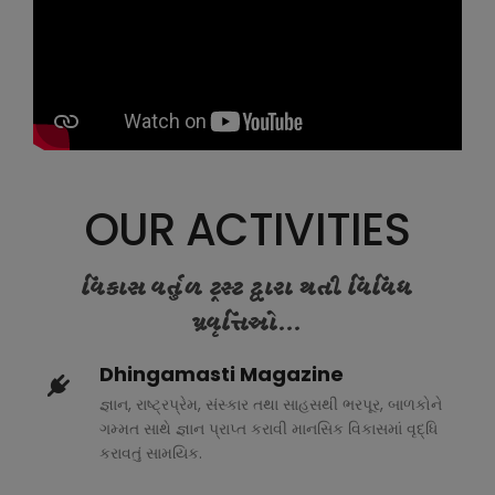
OUR ACTIVITIES
વિકાસ વર્તુળ ટ્રસ્ટ દ્વારા થતી વિવિધ
પ્રવૃત્તિઓ...
Dhingamasti Magazine
જ્ઞાન, રાષ્ટ્રપ્રેમ, સંસ્કાર તથા સાહસથી ભરપૂર, બાળકોને
ગમ્મત સાથે જ્ઞાન પ્રાપ્ત કરાવી માનસિક વિકાસમાં વૃદ્ધિ
કરાવતું સામયિક.