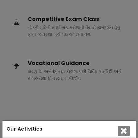
Competitive Exam Class
નોકરી માટેની સ્પર્ધાત્મક પરીક્ષાની તૈયારી માર્ગદર્શન હેતુ
ફક્ત વ્યવસ્થા ખર્ચ લઇ ચલાવતા વર્ગ.
Vocational Guidance
ધોરણ 10 અને 12 તથા કોલેજ પછી વિવિધ કારકિર્દી અંગે
રૂબરુ તથા ફોન દ્વારા માર્ગદર્શન.
Our Activities