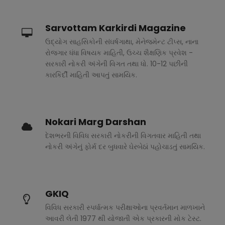
Sarvottam Karkirdi Magazine
ઉદ્યોગ સાહસિકોની સંઘર્ષગાથા, મેનેજમેન્ટ ટીપ્સ, નાના
રોજગાર ધંધા વિષયક માહિતી, ઉચ્ચ શૈક્ષણિક પ્રવેશ -
સરકારી નોકરી અંગેની વિગત તથા ધો. 10-12 પછીની
કારકિર્દી માહિતી આપતું સામયિક.
Nokari Marg Darshan
દેશભરની વિવિધ સરકારી નોકરીની વિગતવાર માહિતી તથા
નોકરી અંગેનું ફોર્મ દર બુધવારે ઘેરબેઠાં પહોચાડતું સામયિક.
GKIQ
વિવિધ સરકારી સ્પર્ધાત્મક પરીક્ષાઓના પ્રવર્તમાન માળખાને
આવરી લેતી 1977 થી યોજાતી એક પ્રકારની મોક ટેસ્ટ.