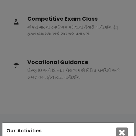
Competitive Exam Class
નોકરી માટેની સ્પર્ધાત્મક પરીક્ષાની તૈયારી માર્ગદર્શન હેતુ
ફક્ત વ્યવસ્થા ખર્ચ લઇ ચલાવતા વર્ગ.
Vocational Guidance
ધોરણ 10 અને 12 તથા કોલેજ પછી વિવિધ કારકિર્દી અંગે
રૂબરુ તથા ફોન દ્વારા માર્ગદર્શન.
Our Activities