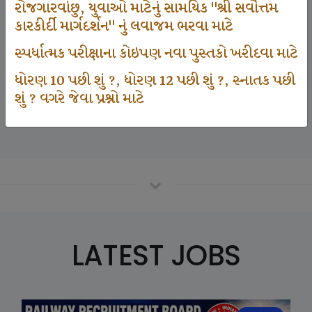
રોજગારવાંછુ, યુવાઓ માટેનું સામયિક "શ્રી સર્વોત્તમ
કારકીર્દી માર્ગદર્શન" નું લવાજમ ભરવા માટે
125000
સ્પર્ધાત્મક પરીક્ષાના કોઇપણ નવા પુસ્તકો ખરીદવા માટે
ધોરણ 10 પછી શું ?, ધોરણ 12 પછી શું ?, સ્નાતક પછી
શું ? વગરે જેવા પ્રશ્નો માટે
Number Of Student In GKIQ
LATEST JOBS