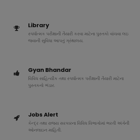
Library
સ્પર્ધાત્મક પરીક્ષાની તૈયારી કરવા માટેના પુસ્તકો વાંચવા લઇ
જવાની સુવિધા આપતું ગ્રંથાલય.
Gyan Bhandar
વિવિધ સાહિત્યીક તથા સ્પર્ધાત્મક પરીક્ષાની તૈયારી માટેના
પુસ્તકનો ભંડાર.
Jobs Alert
કેન્દ્ર તથા રાજ્ય સરકારના વિવિધ વિભાગોમાં ભરતી અંગેની
ઓનલાઇન માહિતી.