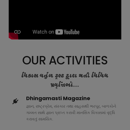
OUR ACTIVITIES
વિકાસ વર્તુળ ટ્રસ્ટ દ્વારા થતી વિવિધ
પ્રવૃત્તિઓ...
Dhingamasti Magazine
જ્ઞાન, રાષ્ટ્રપ્રેમ, સંસ્કાર તથા સાહસથી ભરપૂર, બાળકોને
ગમ્મત સાથે જ્ઞાન પ્રાપ્ત કરાવી માનસિક વિકાસમાં વૃદ્ધિ
કરાવતું સામયિક.