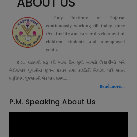
ABOUT US
Only Institute of Gujarat
continuously working till today since
1975 for life and career development of
children, students and unemployed
youth.
ઇ.સ. ૧૯૭૫થી શરૂ કરી આજ દિન સુધી બાળકો વિદ્યાર્થીઓ અને
બેરોજગાર યુવાનોના જીવન ઘડતર તથા કારકિર્દી નિર્માણ માટે સતત
પ્રવૃત્તિમય ગુજરાતની એક માત્ર સંસ્થા....
Read more...
P.M. Speaking About Us