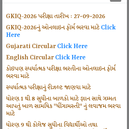
501
GKIQ-2026 પરીક્ષા તારીખ : 27-09-2026
GKIQ-2026નું ઓનલાઇન ફોર્મ ભરવા માટે
Click
Dhingamasti Subscription
Here
Gujarati Circular
Click Here
671
English Circular
Click Here
કોઇપણ સ્પર્ધાત્મક પરીક્ષા ભરતીના ઓનલાઇન ફોર્મ
ભરવા માટે
Sarvottam Karkirdi Subscripton
સ્પર્ધાત્મક પરીક્ષાનું રીઝલ્ટ જાણવા માટે
ધોરણ 1 થી 8 સુધીના બાળકો માટે જ્ઞાન સાથે ગમ્મત
1000
આપતું બાળ સામયિક "ધીંગામસ્તી" નું લવાજમ ભરવા
માટે
ધોરણ 9 થી કોલેજ સુધીના વિદ્યાર્થીઓ તથા
Participate School In GKIQ