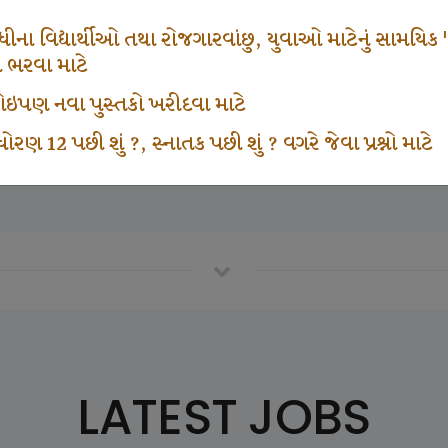
665
1000
ના વિદ્યાર્થીઓ તથા રોજગારવાંછુ, યુવાઓ માટેનું સામયિક "શ્રી
મ ભરવા માટે
ા કોઇપણ નવા પુસ્તકો ખરીદવા માટે
vottam Karkirdi Subscripton
Participate School In GK
ોરણ 12 પછી શું ?, સ્નાતક પછી શું ? વગરે જેવા પ્રશ્નો માટે
LATEST JOBS