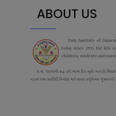
ABOUT US
Only Institute of Gujara
today since 1975 for life 
children, students and une
ઇ.સ. ૧૯૭૫થી શરૂ કરી આજ દિન સુધી બાળકો વિદ્યાર્
ઘડતર તથા કારકિર્દી નિર્માણ માટે સતત પ્રવૃત્તિમય ગુજરાતની એ