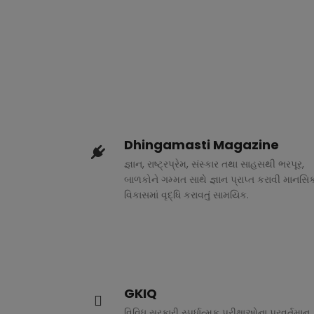
Dhingamasti Magazine
જ્ઞાન, રાષ્ટ્રપ્રેમ, સંસ્કાર તથા સાહસથી ભરપૂર,
બાળકોને ગમ્મત સાથે જ્ઞાન પ્રાપ્ત કરાવી માનસિ
વિકાસમાં વૃદ્ધિ કરાવતું સામયિક.
GKIQ
વિવિધ સરકારી સ્પર્ધાત્મક પરીક્ષાઓના પ્રવર્તમાન