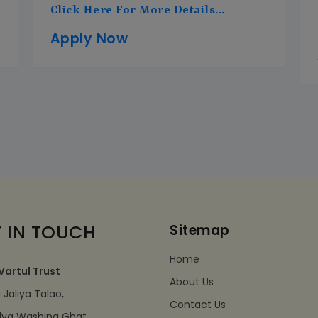
Click Here For More Details...
Apply Now
 IN TOUCH
Sitemap
Home
Vartul Trust
About Us
Jaliya Talao,
Contact Us
dva Washing Ghat,