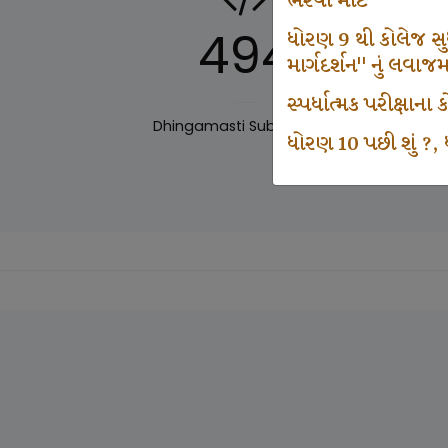
ભરવા માટે
494
ધોરણ 9 થી કોલેજ સુધી
માર્ગદર્શન" નું લવાજ
સ્પર્ધાત્મક પરીક્ષાન
Dhingamasti Subscription
Sar
ધોરણ 10 પછી શું ?, ધ