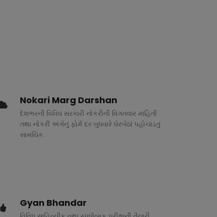
Nokari Marg Darshan
દેશભરની વિવિધ સરકારી નોકરીની વિગતવાર માહિતી
તથા નોકરી અંગેનું ફોર્મ દર બુધવારે ઘેરબેઠાં પહોચાડતું
સામયિક.
Gyan Bhandar
વિવિધ સાહિત્યીક તથા સ્પર્ધાત્મક પરીક્ષાની તૈયારી