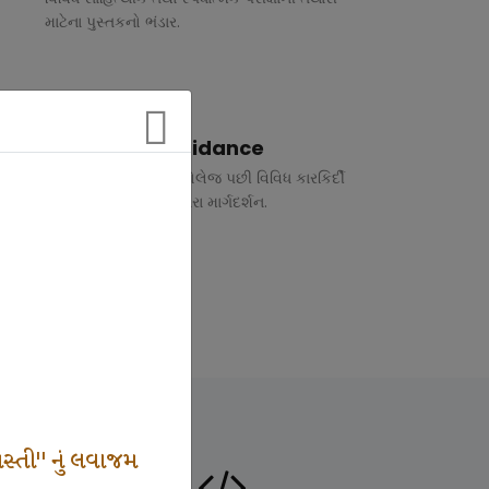
માટેના પુસ્તકનો ભંડાર.
Vocational Guidance
ધોરણ 10 અને 12 તથા કોલેજ પછી વિવિધ કારકિર્દી
અંગે રૂબરુ તથા ફોન દ્વારા માર્ગદર્શન.
સ્તી" નું લવાજમ