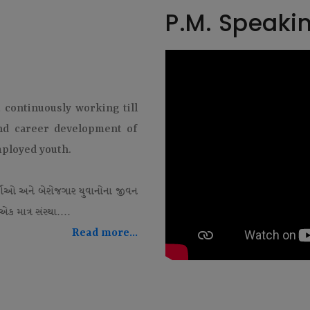
P.M. Speaki
t continuously working till
and career development of
mployed youth.
થીઓ અને બેરોજગાર યુવાનોના જીવન
ક માત્ર સંસ્થા....
Read more...