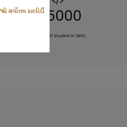
125000
 સર્વોત્તમ કારકીર્દી
IQ
Number Of Student In GKIQ