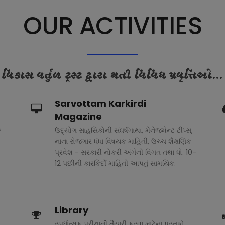
OUR ACTIVITIES
વિકાસ વર્તુળ ટ્રસ્ટ દ્વારા થતી વિવિધ પ્રવૃત્તિઓ...
Sarvottam Karkirdi
Magazine
ક
ઉદ્યોગ સાહસિકોની સંઘર્ષગાથા, મેનેજમેન્ટ ટીપ્સ,
નાના રોજગાર ધંધા વિષયક માહિતી, ઉચ્ચ શૈક્ષણિક
પ્રવેશ - સરકારી નોકરી અંગેની વિગત તથા ધો. 10-
12 પછીની કારકિર્દી માહિતી આપતું સામયિક.
Library
સ્પર્ધાત્મક પરીક્ષાની તૈયારી કરવા માટેના પુસ્તકો