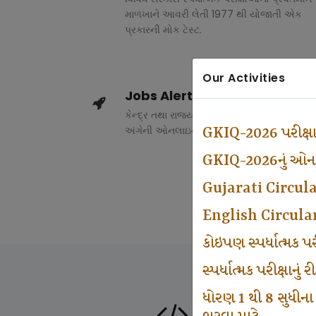
માળખાને આવરી લેતી 1977 થી યોજાતી એક
પ્રકારની મોક ટેસ્ટ.
Our Activities
Jobs Alert
કેન્દ્ર તથા રાજ્ય સરકારના વિવિધ વિભાગોમાં ભર
અંગેની ઓનલાઇન માહિતી.
GKIQ-2026 પરીક્ષ
GKIQ-2026નું ઓનલા
Gujarati Circul
English Circula
કોઇપણ સ્પર્ધાત્મક 
સ્પર્ધાત્મક પરીક્ષાનુ
ધોરણ 1 થી 8 સુધીના