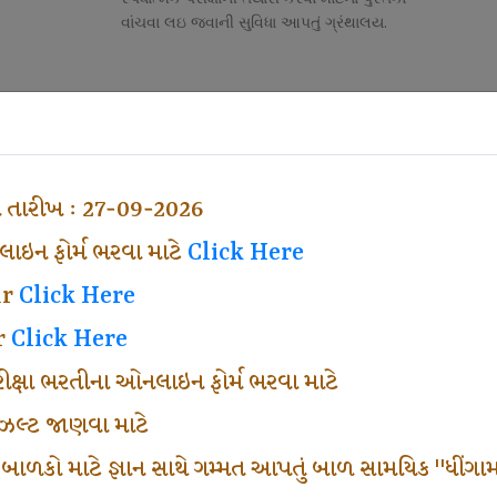
વાંચવા લઇ જવાની સુવિધા આપતું ગ્રંથાલય.
Competitive Exam Class
તી
નોકરી માટેની સ્પર્ધાત્મક પરીક્ષાની તૈયારી માર્ગદર્શન
હેતુ ફક્ત વ્યવસ્થા ખર્ચ લઇ ચલાવતા વર્ગ.
ા તારીખ : 27-09-2026
ઇન ફોર્મ ભરવા માટે
Click Here
ar
Click Here
r
Click Here
પરીક્ષા ભરતીના ઓનલાઇન ફોર્મ ભરવા માટે
ં રીઝલ્ટ જાણવા માટે
 બાળકો માટે જ્ઞાન સાથે ગમ્મત આપતું બાળ સામયિક "ધીંગામ