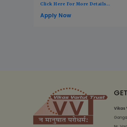
Click Here For More Details...
Apply Now
GET
Vikas 
Ganga 
Nr. Va