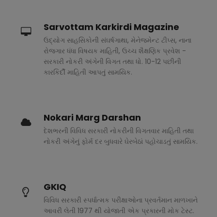
Sarvottam Karkirdi Magazine
ઉદ્યોગ સાહસિકોની સંઘર્ષગાથા, મેનેજમેન્ટ ટીપ્સ, નાના
રોજગાર ધંધા વિષયક માહિતી, ઉચ્ચ શૈક્ષણિક પ્રવેશ -
સરકારી નોકરી અંગેની વિગત તથા ધો. 10-12 પછીની
કારકિર્દી માહિતી આપતું સામયિક.
Nokari Marg Darshan
દેશભરની વિવિધ સરકારી નોકરીની વિગતવાર માહિતી તથા
નોકરી અંગેનું ફોર્મ દર બુધવારે ઘેરબેઠાં પહોચાડતું સામયિક.
GKIQ
વિવિધ સરકારી સ્પર્ધાત્મક પરીક્ષાઓના પ્રવર્તમાન માળખાને
આવરી લેતી 1977 થી યોજાતી એક પ્રકારની મોક ટેસ્ટ.