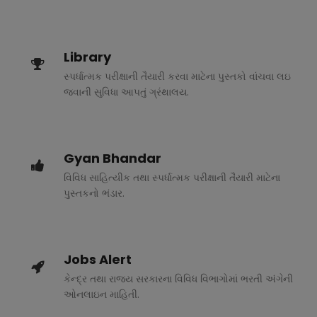
Library
સ્પર્ધાત્મક પરીક્ષાની તૈયારી કરવા માટેના પુસ્તકો વાંચવા લઇ
જવાની સુવિધા આપતું ગ્રંથાલય.
Gyan Bhandar
વિવિધ સાહિત્યીક તથા સ્પર્ધાત્મક પરીક્ષાની તૈયારી માટેના
પુસ્તકનો ભંડાર.
Jobs Alert
કેન્દ્ર તથા રાજ્ય સરકારના વિવિધ વિભાગોમાં ભરતી અંગેની
ઓનલાઇન માહિતી.