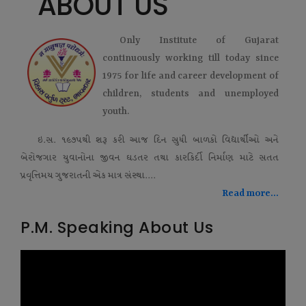
ABOUT US
Only Institute of Gujarat
continuously working till today since
1975 for life and career development of
children, students and unemployed
youth.
ઇ.સ. ૧૯૭૫થી શરૂ કરી આજ દિન સુધી બાળકો વિદ્યાર્થીઓ અને
બેરોજગાર યુવાનોના જીવન ઘડતર તથા કારકિર્દી નિર્માણ માટે સતત
પ્રવૃત્તિમય ગુજરાતની એક માત્ર સંસ્થા....
Read more...
P.M. Speaking About Us