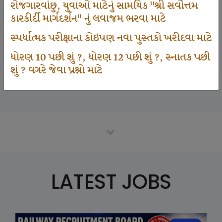
રોજગારવાંછુ, યુવાઓ માટેનું સામયિક "શ્રી સર્વોત્તમ
કારકીર્દી માર્ગદર્શન" નું લવાજમ ભરવા માટે
125000
સ્પર્ધાત્મક પરીક્ષાના કોઇપણ નવા પુસ્તકો ખરીદવા માટે
ધોરણ 10 પછી શું ?, ધોરણ 12 પછી શું ?, સ્નાતક પછી
શું ? વગરે જેવા પ્રશ્નો માટે
Number Of Student In GKIQ
LATEST JOBS