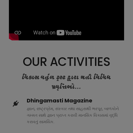
OUR ACTIVITIES
વિકાસ વર્તુળ ટ્રસ્ટ દ્વારા થતી વિવિધ
પ્રવૃત્તિઓ...
Dhingamasti Magazine
જ્ઞાન, રાષ્ટ્રપ્રેમ, સંસ્કાર તથા સાહસથી ભરપૂર, બાળકોને
ગમ્મત સાથે જ્ઞાન પ્રાપ્ત કરાવી માનસિક વિકાસમાં વૃદ્ધિ
કરાવતું સામયિક.