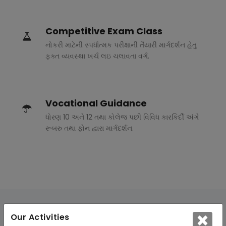
Competitive Exam Class
નોકરી માટેની સ્પર્ધાત્મક પરીક્ષાની તૈયારી માર્ગદર્શન હેતુ
ફક્ત વ્યવસ્થા ખર્ચ લઇ ચલાવતા વર્ગ.
Vocational Guidance
ધોરણ 10 અને 12 તથા કોલેજ પછી વિવિધ કારકિર્દી અંગે
રૂબરુ તથા ફોન દ્વારા માર્ગદર્શન.
Our Activities