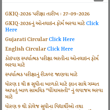
500
GKIQ-2026 પરીક્ષા તારીખ : 27-09-2026
GKIQ-2026નું ઓનલાઇન ફોર્મ ભરવા માટે
Click
Dhingamasti Subscription
Here
Gujarati Circular
Click Here
671
English Circular
Click Here
કોઇપણ સ્પર્ધાત્મક પરીક્ષા ભરતીના ઓનલાઇન ફોર્મ
ભરવા માટે
Sarvottam Karkirdi Subscripton
સ્પર્ધાત્મક પરીક્ષાનું રીઝલ્ટ જાણવા માટે
ધોરણ 1 થી 8 સુધીના બાળકો માટે જ્ઞાન સાથે ગમ્મત
1000
આપતું બાળ સામયિક "ધીંગામસ્તી" નું લવાજમ ભરવા
માટે
ધોરણ 9 થી કોલેજ સુધીના વિદ્યાર્થીઓ તથા
Participate School In GKIQ