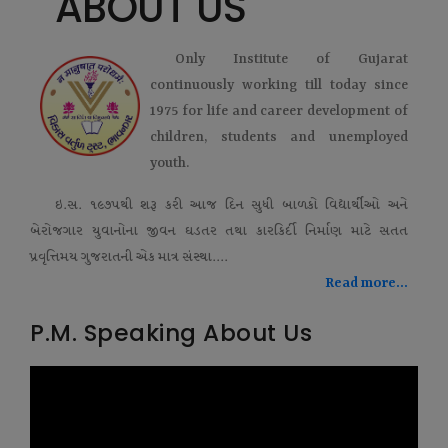
ABOUT US
Only Institute of Gujarat
continuously working till today since
1975 for life and career development of
children, students and unemployed
youth.
ઇ.સ. ૧૯૭૫થી શરૂ કરી આજ દિન સુધી બાળકો વિદ્યાર્થીઓ અને
બેરોજગાર યુવાનોના જીવન ઘડતર તથા કારકિર્દી નિર્માણ માટે સતત
પ્રવૃત્તિમય ગુજરાતની એક માત્ર સંસ્થા....
Read more...
P.M. Speaking About Us