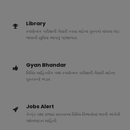
Library
સ્પર્ધાત્મક પરીક્ષાની તૈયારી કરવા માટેના પુસ્તકો વાંચવા લઇ
જવાની સુવિધા આપતું ગ્રંથાલય.
Gyan Bhandar
વિવિધ સાહિત્યીક તથા સ્પર્ધાત્મક પરીક્ષાની તૈયારી માટેના
પુસ્તકનો ભંડાર.
Jobs Alert
કેન્દ્ર તથા રાજ્ય સરકારના વિવિધ વિભાગોમાં ભરતી અંગેની
ઓનલાઇન માહિતી.