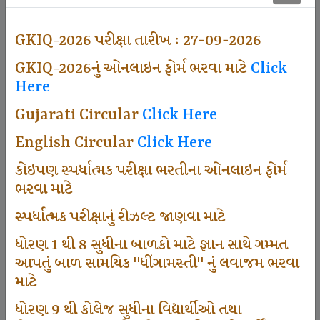
500
GKIQ-2026 પરીક્ષા તારીખ : 27-09-2026
GKIQ-2026નું ઓનલાઇન ફોર્મ ભરવા માટે
Click
Dhingamasti Subscription
Here
Gujarati Circular
Click Here
671
English Circular
Click Here
કોઇપણ સ્પર્ધાત્મક પરીક્ષા ભરતીના ઓનલાઇન ફોર્મ
ભરવા માટે
Sarvottam Karkirdi Subscripton
સ્પર્ધાત્મક પરીક્ષાનું રીઝલ્ટ જાણવા માટે
ધોરણ 1 થી 8 સુધીના બાળકો માટે જ્ઞાન સાથે ગમ્મત
1000
આપતું બાળ સામયિક "ધીંગામસ્તી" નું લવાજમ ભરવા
માટે
ધોરણ 9 થી કોલેજ સુધીના વિદ્યાર્થીઓ તથા
Participate School In GKIQ