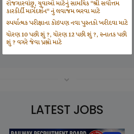
રોજગારવાંછુ, યુવાઓ માટેનું સામયિક "શ્રી સર્વોત્તમ
કારકીર્દી માર્ગદર્શન" નું લવાજમ ભરવા માટે
125000
સ્પર્ધાત્મક પરીક્ષાના કોઇપણ નવા પુસ્તકો ખરીદવા માટે
ધોરણ 10 પછી શું ?, ધોરણ 12 પછી શું ?, સ્નાતક પછી
શું ? વગરે જેવા પ્રશ્નો માટે
Number Of Student In GKIQ
LATEST JOBS