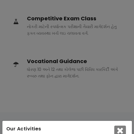
Competitive Exam Class
નોકરી માટેની સ્પર્ધાત્મક પરીક્ષાની તૈયારી માર્ગદર્શન હેતુ
ફક્ત વ્યવસ્થા ખર્ચ લઇ ચલાવતા વર્ગ.
Vocational Guidance
ધોરણ 10 અને 12 તથા કોલેજ પછી વિવિધ કારકિર્દી અંગે
રૂબરુ તથા ફોન દ્વારા માર્ગદર્શન.
Our Activities