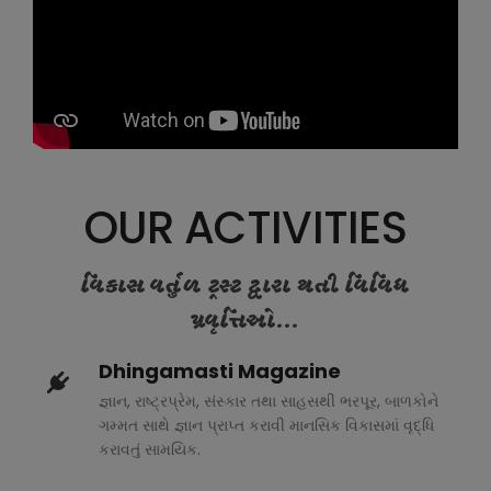
OUR ACTIVITIES
વિકાસ વર્તુળ ટ્રસ્ટ દ્વારા થતી વિવિધ
પ્રવૃત્તિઓ...
Dhingamasti Magazine
જ્ઞાન, રાષ્ટ્રપ્રેમ, સંસ્કાર તથા સાહસથી ભરપૂર, બાળકોને
ગમ્મત સાથે જ્ઞાન પ્રાપ્ત કરાવી માનસિક વિકાસમાં વૃદ્ધિ
કરાવતું સામયિક.