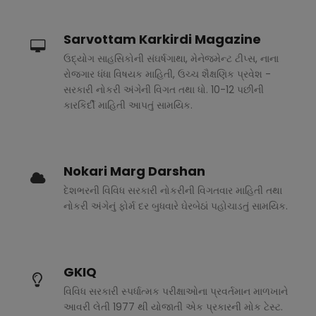
Sarvottam Karkirdi Magazine
ઉદ્યોગ સાહસિકોની સંઘર્ષગાથા, મેનેજમેન્ટ ટીપ્સ, નાના
રોજગાર ધંધા વિષયક માહિતી, ઉચ્ચ શૈક્ષણિક પ્રવેશ -
સરકારી નોકરી અંગેની વિગત તથા ધો. 10-12 પછીની
કારકિર્દી માહિતી આપતું સામયિક.
Nokari Marg Darshan
દેશભરની વિવિધ સરકારી નોકરીની વિગતવાર માહિતી તથા
નોકરી અંગેનું ફોર્મ દર બુધવારે ઘેરબેઠાં પહોચાડતું સામયિક.
GKIQ
વિવિધ સરકારી સ્પર્ધાત્મક પરીક્ષાઓના પ્રવર્તમાન માળખાને
આવરી લેતી 1977 થી યોજાતી એક પ્રકારની મોક ટેસ્ટ.