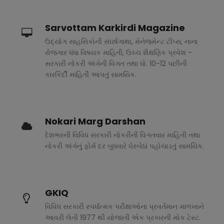
Sarvottam Karkirdi Magazine
ઉદ્યોગ સાહસિકોની સંઘર્ષગાથા, મેનેજમેન્ટ ટીપ્સ, નાના
રોજગાર ધંધા વિષયક માહિતી, ઉચ્ચ શૈક્ષણિક પ્રવેશ -
સરકારી નોકરી અંગેની વિગત તથા ધો. 10-12 પછીની
કારકિર્દી માહિતી આપતું સામયિક.
Nokari Marg Darshan
દેશભરની વિવિધ સરકારી નોકરીની વિગતવાર માહિતી તથા
નોકરી અંગેનું ફોર્મ દર બુધવારે ઘેરબેઠાં પહોચાડતું સામયિક.
GKIQ
વિવિધ સરકારી સ્પર્ધાત્મક પરીક્ષાઓના પ્રવર્તમાન માળખાને
આવરી લેતી 1977 થી યોજાતી એક પ્રકારની મોક ટેસ્ટ.