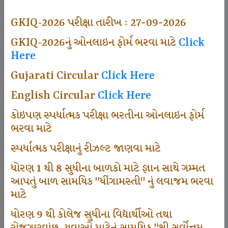
494
GKIQ-2026 પરીક્ષા તારીખ : 27-09-2026
GKIQ-2026નું ઓનલાઇન ફોર્મ ભરવા માટે
Click
Here
Dhingamasti Subscription
Gujarati Circular
Click Here
665
English Circular
Click Here
કોઇપણ સ્પર્ધાત્મક પરીક્ષા ભરતીના ઓનલાઇન ફોર્મ
ભરવા માટે
Sarvottam Karkirdi Subscripton
સ્પર્ધાત્મક પરીક્ષાનું રીઝલ્ટ જાણવા માટે
ધોરણ 1 થી 8 સુધીના બાળકો માટે જ્ઞાન સાથે ગમ્મત
1000
આપતું બાળ સામયિક "ધીંગામસ્તી" નું લવાજમ ભરવા
માટે
ધોરણ 9 થી કોલેજ સુધીના વિદ્યાર્થીઓ તથા
Participate School In GKIQ