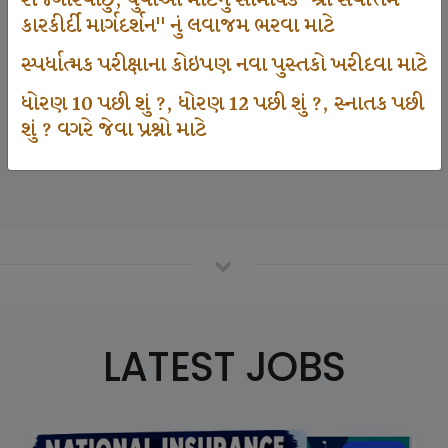
રોજગારવાંછુ, યુવાઓ માટેનું સામયિક "શ્રી સર્વોત્તમ
કારકીર્દી માર્ગદર્શન" નું લવાજમ ભરવા માટે
સ્પર્ધાત્મક પરીક્ષાના કોઇપણ નવા પુસ્તકો ખરીદવા માટે
125000
ધોરણ 10 પછી શું ?, ધોરણ 12 પછી શું ?, સ્નાતક પછી
શું ? વગરે જેવા પ્રશ્નો માટે
Number Of Student In GKIQ
LATEST JOBS