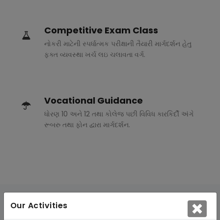
Competitive Exam Class
નોકરી માટેની સ્પર્ધાત્મક પરીક્ષાની તૈયારી માર્ગદર્શન હેતુ
ફક્ત વ્યવસ્થા ખર્ચ લઇ ચલાવતા વર્ગ.
Vocational Guidance
ધોરણ 10 અને 12 તથા કોલેજ પછી વિવિધ કારકિર્દી અંગે
રૂબરુ તથા ફોન દ્વારા માર્ગદર્શન.
Our Activities