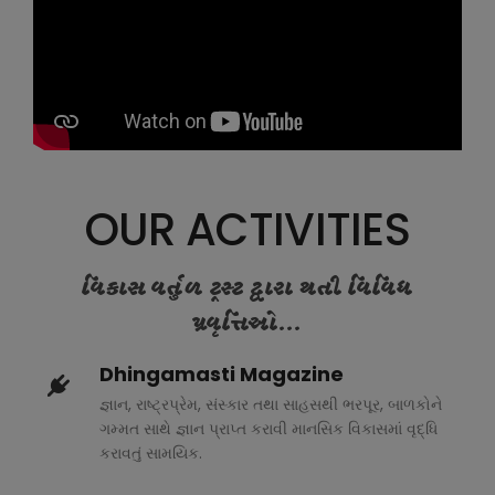
OUR ACTIVITIES
વિકાસ વર્તુળ ટ્રસ્ટ દ્વારા થતી વિવિધ
પ્રવૃત્તિઓ...
Dhingamasti Magazine
જ્ઞાન, રાષ્ટ્રપ્રેમ, સંસ્કાર તથા સાહસથી ભરપૂર, બાળકોને
ગમ્મત સાથે જ્ઞાન પ્રાપ્ત કરાવી માનસિક વિકાસમાં વૃદ્ધિ
કરાવતું સામયિક.