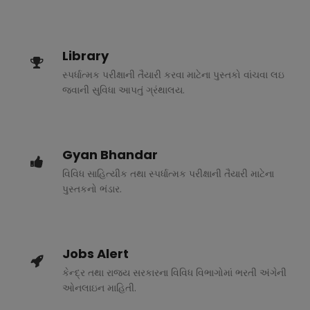
Library
સ્પર્ધાત્મક પરીક્ષાની તૈયારી કરવા માટેના પુસ્તકો વાંચવા લઇ
જવાની સુવિધા આપતું ગ્રંથાલય.
Gyan Bhandar
વિવિધ સાહિત્યીક તથા સ્પર્ધાત્મક પરીક્ષાની તૈયારી માટેના
પુસ્તકનો ભંડાર.
Jobs Alert
કેન્દ્ર તથા રાજ્ય સરકારના વિવિધ વિભાગોમાં ભરતી અંગેની
ઓનલાઇન માહિતી.