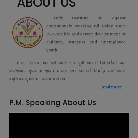
ABOUT US
Only Institute of Gujarat
continuously working till today since
1975 for life and career development of
children, students and unemployed
youth.
ઇ.સ. ૧૯૭૫થી શરૂ કરી આજ દિન સુધી બાળકો વિદ્યાર્થીઓ અને
બેરોજગાર યુવાનોના જીવન ઘડતર તથા કારકિર્દી નિર્માણ માટે સતત
પ્રવૃત્તિમય ગુજરાતની એક માત્ર સંસ્થા....
Read more...
P.M. Speaking About Us