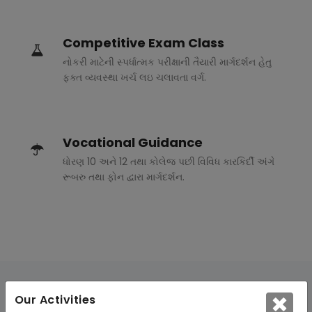
Competitive Exam Class
નોકરી માટેની સ્પર્ધાત્મક પરીક્ષાની તૈયારી માર્ગદર્શન હેતુ
ફક્ત વ્યવસ્થા ખર્ચ લઇ ચલાવતા વર્ગ.
Vocational Guidance
ધોરણ 10 અને 12 તથા કોલેજ પછી વિવિધ કારકિર્દી અંગે
રૂબરુ તથા ફોન દ્વારા માર્ગદર્શન.
Our Activities