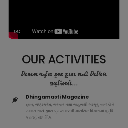
OUR ACTIVITIES
વિકાસ વર્તુળ ટ્રસ્ટ દ્વારા થતી વિવિધ
પ્રવૃત્તિઓ...
Dhingamasti Magazine
જ્ઞાન, રાષ્ટ્રપ્રેમ, સંસ્કાર તથા સાહસથી ભરપૂર, બાળકોને
ગમ્મત સાથે જ્ઞાન પ્રાપ્ત કરાવી માનસિક વિકાસમાં વૃદ્ધિ
કરાવતું સામયિક.