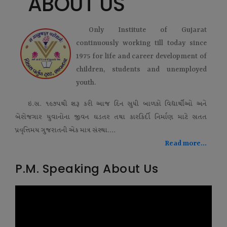
ABOUT US
Only Institute of Gujarat
continuously working till today since
1975 for life and career development of
children, students and unemployed
youth.
ઇ.સ. ૧૯૭૫થી શરૂ કરી આજ દિન સુધી બાળકો વિદ્યાર્થીઓ અને
બેરોજગાર યુવાનોના જીવન ઘડતર તથા કારકિર્દી નિર્માણ માટે સતત
પ્રવૃત્તિમય ગુજરાતની એક માત્ર સંસ્થા....
Read more...
P.M. Speaking About Us