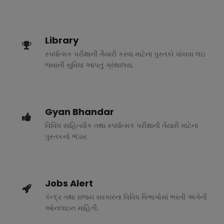
Library
સ્પર્ધાત્મક પરીક્ષાની તૈયારી કરવા માટેના પુસ્તકો વાંચવા લઇ
જવાની સુવિધા આપતું ગ્રંથાલય.
Gyan Bhandar
વિવિધ સાહિત્યીક તથા સ્પર્ધાત્મક પરીક્ષાની તૈયારી માટેના
પુસ્તકનો ભંડાર.
Jobs Alert
કેન્દ્ર તથા રાજ્ય સરકારના વિવિધ વિભાગોમાં ભરતી અંગેની
ઓનલાઇન માહિતી.