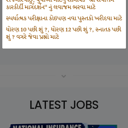
રોજગારવાંછુ, યુવાઓ માટેનું સામયિક "શ્રી સર્વોત્તમ
કારકીર્દી માર્ગદર્શન" નું લવાજમ ભરવા માટે
સ્પર્ધાત્મક પરીક્ષાના કોઇપણ નવા પુસ્તકો ખરીદવા માટે
125000
ધોરણ 10 પછી શું ?, ધોરણ 12 પછી શું ?, સ્નાતક પછી
શું ? વગરે જેવા પ્રશ્નો માટે
Number Of Student In GKIQ
LATEST JOBS