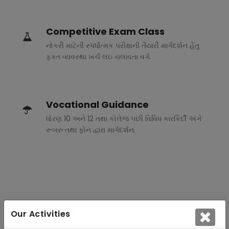
Competitive Exam Class
નોકરી માટેની સ્પર્ધાત્મક પરીક્ષાની તૈયારી માર્ગદર્શન હેતુ
ફક્ત વ્યવસ્થા ખર્ચ લઇ ચલાવતા વર્ગ.
Vocational Guidance
ધોરણ 10 અને 12 તથા કોલેજ પછી વિવિધ કારકિર્દી અંગે
રૂબરુ તથા ફોન દ્વારા માર્ગદર્શન.
Our Activities