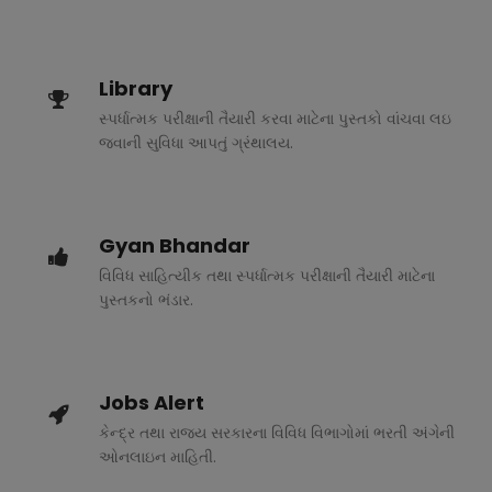
Library
સ્પર્ધાત્મક પરીક્ષાની તૈયારી કરવા માટેના પુસ્તકો વાંચવા લઇ
જવાની સુવિધા આપતું ગ્રંથાલય.
Gyan Bhandar
વિવિધ સાહિત્યીક તથા સ્પર્ધાત્મક પરીક્ષાની તૈયારી માટેના
પુસ્તકનો ભંડાર.
Jobs Alert
કેન્દ્ર તથા રાજ્ય સરકારના વિવિધ વિભાગોમાં ભરતી અંગેની
ઓનલાઇન માહિતી.