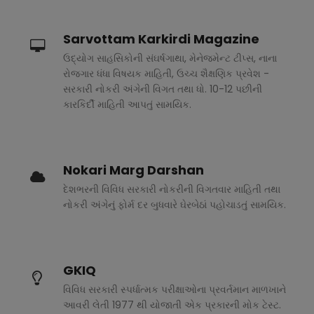
Sarvottam Karkirdi Magazine
ઉદ્યોગ સાહસિકોની સંઘર્ષગાથા, મેનેજમેન્ટ ટીપ્સ, નાના
રોજગાર ધંધા વિષયક માહિતી, ઉચ્ચ શૈક્ષણિક પ્રવેશ -
સરકારી નોકરી અંગેની વિગત તથા ધો. 10-12 પછીની
કારકિર્દી માહિતી આપતું સામયિક.
Nokari Marg Darshan
દેશભરની વિવિધ સરકારી નોકરીની વિગતવાર માહિતી તથા
નોકરી અંગેનું ફોર્મ દર બુધવારે ઘેરબેઠાં પહોચાડતું સામયિક.
GKIQ
વિવિધ સરકારી સ્પર્ધાત્મક પરીક્ષાઓના પ્રવર્તમાન માળખાને
આવરી લેતી 1977 થી યોજાતી એક પ્રકારની મોક ટેસ્ટ.