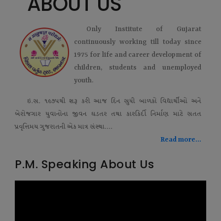
ABOUT US
Only Institute of Gujarat
continuously working till today since
1975 for life and career development of
children, students and unemployed
youth.
ઇ.સ. ૧૯૭૫થી શરૂ કરી આજ દિન સુધી બાળકો વિદ્યાર્થીઓ અને
બેરોજગાર યુવાનોના જીવન ઘડતર તથા કારકિર્દી નિર્માણ માટે સતત
પ્રવૃત્તિમય ગુજરાતની એક માત્ર સંસ્થા....
Read more...
P.M. Speaking About Us