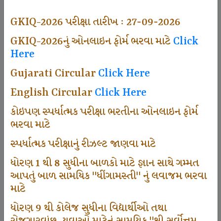
497
GKIQ-2026 પરીક્ષા તારીખ : 27-09-2026
GKIQ-2026નું ઓનલાઇન ફોર્મ ભરવા માટે
Click
Here
Dhingamasti Subscription
Gujarati Circular
Click Here
666
English Circular
Click Here
કોઇપણ સ્પર્ધાત્મક પરીક્ષા ભરતીના ઓનલાઇન ફોર્મ
ભરવા માટે
Sarvottam Karkirdi Subscripton
સ્પર્ધાત્મક પરીક્ષાનું રીઝલ્ટ જાણવા માટે
ધોરણ 1 થી 8 સુધીના બાળકો માટે જ્ઞાન સાથે ગમ્મત
1000
આપતું બાળ સામયિક "ધીંગામસ્તી" નું લવાજમ ભરવા
માટે
ધોરણ 9 થી કોલેજ સુધીના વિદ્યાર્થીઓ તથા
Participate School In GKIQ