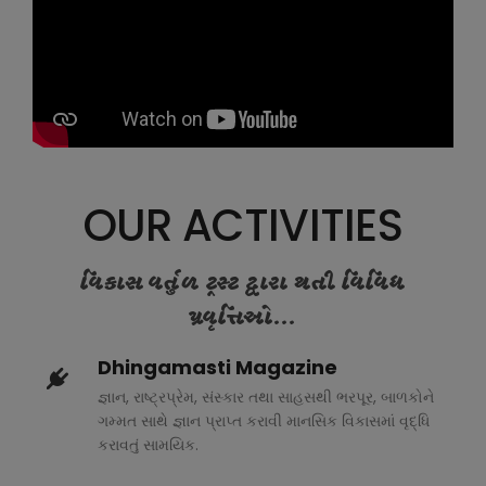
OUR ACTIVITIES
વિકાસ વર્તુળ ટ્રસ્ટ દ્વારા થતી વિવિધ
પ્રવૃત્તિઓ...
Dhingamasti Magazine
જ્ઞાન, રાષ્ટ્રપ્રેમ, સંસ્કાર તથા સાહસથી ભરપૂર, બાળકોને
ગમ્મત સાથે જ્ઞાન પ્રાપ્ત કરાવી માનસિક વિકાસમાં વૃદ્ધિ
કરાવતું સામયિક.