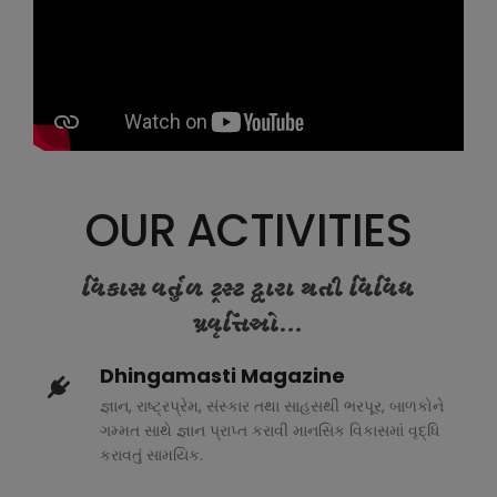
OUR ACTIVITIES
વિકાસ વર્તુળ ટ્રસ્ટ દ્વારા થતી વિવિધ
પ્રવૃત્તિઓ...
Dhingamasti Magazine
જ્ઞાન, રાષ્ટ્રપ્રેમ, સંસ્કાર તથા સાહસથી ભરપૂર, બાળકોને
ગમ્મત સાથે જ્ઞાન પ્રાપ્ત કરાવી માનસિક વિકાસમાં વૃદ્ધિ
કરાવતું સામયિક.