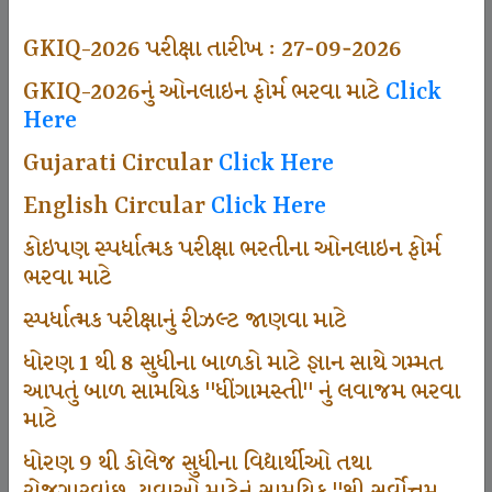
497
GKIQ-2026 પરીક્ષા તારીખ : 27-09-2026
GKIQ-2026નું ઓનલાઇન ફોર્મ ભરવા માટે
Click
Here
Dhingamasti Subscription
Gujarati Circular
Click Here
666
English Circular
Click Here
કોઇપણ સ્પર્ધાત્મક પરીક્ષા ભરતીના ઓનલાઇન ફોર્મ
ભરવા માટે
Sarvottam Karkirdi Subscripton
સ્પર્ધાત્મક પરીક્ષાનું રીઝલ્ટ જાણવા માટે
ધોરણ 1 થી 8 સુધીના બાળકો માટે જ્ઞાન સાથે ગમ્મત
1000
આપતું બાળ સામયિક "ધીંગામસ્તી" નું લવાજમ ભરવા
માટે
ધોરણ 9 થી કોલેજ સુધીના વિદ્યાર્થીઓ તથા
Participate School In GKIQ