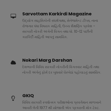
Sarvottam Karkirdi Magazine
ઉદ્યોગ સાહસિકોની સંઘર્ષગાથા, મેનેજમેન્ટ ટીપ્સ, નાના
રોજગાર ધંધા વિષયક માહિતી, ઉચ્ચ શૈક્ષણિક પ્રવેશ -
સરકારી નોકરી અંગેની વિગત તથા ધો. 10-12 પછીની
કારકિર્દી માહિતી આપતું સામયિક.
Nokari Marg Darshan
દેશભરની વિવિધ સરકારી નોકરીની વિગતવાર માહિતી તથા
નોકરી અંગેનું ફોર્મ દર બુધવારે ઘેરબેઠાં પહોચાડતું સામયિક.
GKIQ
વિવિધ સરકારી સ્પર્ધાત્મક પરીક્ષાઓના પ્રવર્તમાન માળખાને
આવરી લેતી 1977 થી યોજાતી એક પ્રકારની મોક ટેસ્ટ.