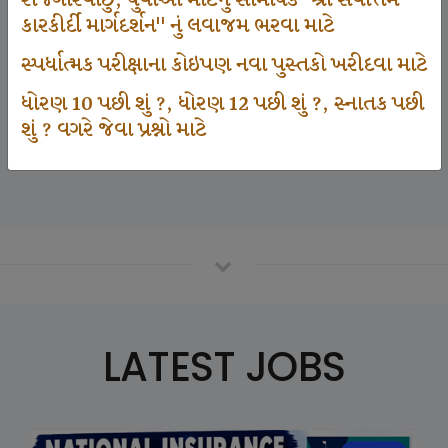
રોજગારવાંછુ, યુવાઓ માટેનું સામયિક "શ્રી સર્વોત્તમ
કારકીર્દી માર્ગદર્શન" નું લવાજમ ભરવા માટે
સ્પર્ધાત્મક પરીક્ષાના કોઇપણ નવા પુસ્તકો ખરીદવા માટે
125000
ધોરણ 10 પછી શું ?, ધોરણ 12 પછી શું ?, સ્નાતક પછી
શું ? વગરે જેવા પ્રશ્નો માટે
Number Of Student In GKIQ
LATEST JOBS