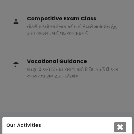
Competitive Exam Class
નોકરી માટેની સ્પર્ધાત્મક પરીક્ષાની તૈયારી માર્ગદર્શન હેતુ
ફક્ત વ્યવસ્થા ખર્ચ લઇ ચલાવતા વર્ગ.
Vocational Guidance
ધોરણ 10 અને 12 તથા કોલેજ પછી વિવિધ કારકિર્દી અંગે
રૂબરુ તથા ફોન દ્વારા માર્ગદર્શન.
Our Activities