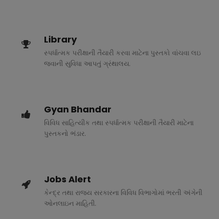
Library
સ્પર્ધાત્મક પરીક્ષાની તૈયારી કરવા માટેના પુસ્તકો વાંચવા લઇ
જવાની સુવિધા આપતું ગ્રંથાલય.
Gyan Bhandar
વિવિધ સાહિત્યીક તથા સ્પર્ધાત્મક પરીક્ષાની તૈયારી માટેના
પુસ્તકનો ભંડાર.
Jobs Alert
કેન્દ્ર તથા રાજ્ય સરકારના વિવિધ વિભાગોમાં ભરતી અંગેની
ઓનલાઇન માહિતી.