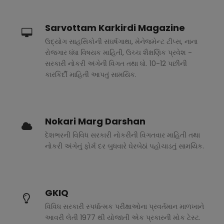
Sarvottam Karkirdi Magazine
ઉદ્યોગ સાહસિકોની સંઘર્ષગાથા, મેનેજમેન્ટ ટીપ્સ, નાના
રોજગાર ધંધા વિષયક માહિતી, ઉચ્ચ શૈક્ષણિક પ્રવેશ -
સરકારી નોકરી અંગેની વિગત તથા ધો. 10-12 પછીની
કારકિર્દી માહિતી આપતું સામયિક.
Nokari Marg Darshan
દેશભરની વિવિધ સરકારી નોકરીની વિગતવાર માહિતી તથા
નોકરી અંગેનું ફોર્મ દર બુધવારે ઘેરબેઠાં પહોચાડતું સામયિક.
GKIQ
વિવિધ સરકારી સ્પર્ધાત્મક પરીક્ષાઓના પ્રવર્તમાન માળખાને
આવરી લેતી 1977 થી યોજાતી એક પ્રકારની મોક ટેસ્ટ.