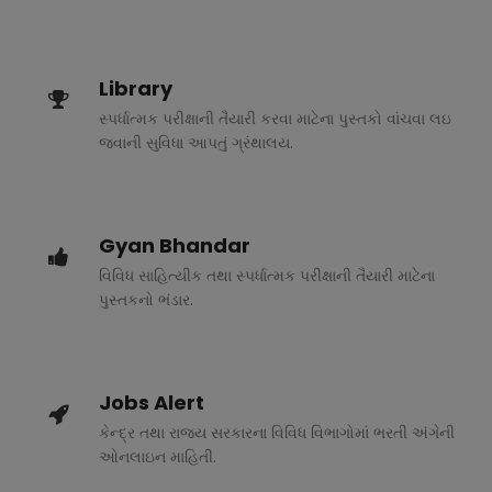
Library
સ્પર્ધાત્મક પરીક્ષાની તૈયારી કરવા માટેના પુસ્તકો વાંચવા લઇ
જવાની સુવિધા આપતું ગ્રંથાલય.
Gyan Bhandar
વિવિધ સાહિત્યીક તથા સ્પર્ધાત્મક પરીક્ષાની તૈયારી માટેના
પુસ્તકનો ભંડાર.
Jobs Alert
કેન્દ્ર તથા રાજ્ય સરકારના વિવિધ વિભાગોમાં ભરતી અંગેની
ઓનલાઇન માહિતી.