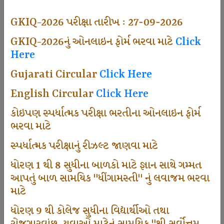
494
GKIQ-2026 પરીક્ષા તારીખ : 27-09-2026
GKIQ-2026નું ઓનલાઇન ફોર્મ ભરવા માટે
Click
Here
Dhingamasti Subscription
Gujarati Circular
Click Here
665
English Circular
Click Here
કોઇપણ સ્પર્ધાત્મક પરીક્ષા ભરતીના ઓનલાઇન ફોર્મ
ભરવા માટે
Sarvottam Karkirdi Subscripton
સ્પર્ધાત્મક પરીક્ષાનું રીઝલ્ટ જાણવા માટે
ધોરણ 1 થી 8 સુધીના બાળકો માટે જ્ઞાન સાથે ગમ્મત
1000
આપતું બાળ સામયિક "ધીંગામસ્તી" નું લવાજમ ભરવા
માટે
ધોરણ 9 થી કોલેજ સુધીના વિદ્યાર્થીઓ તથા
Participate School In GKIQ