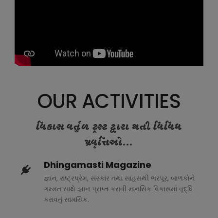
OUR ACTIVITIES
વિકાસ વર્તુળ ટ્રસ્ટ દ્વારા થતી વિવિધ
પ્રવૃત્તિઓ...
Dhingamasti Magazine
જ્ઞાન, રાષ્ટ્રપ્રેમ, સંસ્કાર તથા સાહસથી ભરપૂર, બાળકોને
ગમ્મત સાથે જ્ઞાન પ્રાપ્ત કરાવી માનસિક વિકાસમાં વૃદ્ધિ
કરાવતું સામયિક.