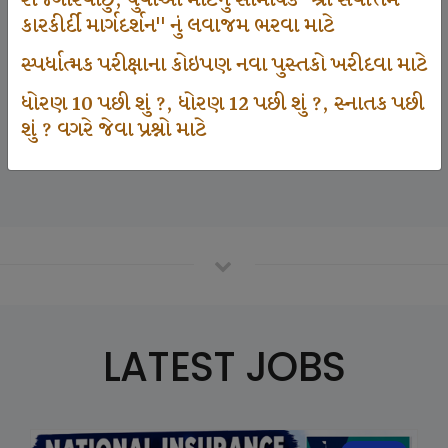
રોજગારવાંછુ, યુવાઓ માટેનું સામયિક "શ્રી સર્વોત્તમ
કારકીર્દી માર્ગદર્શન" નું લવાજમ ભરવા માટે
સ્પર્ધાત્મક પરીક્ષાના કોઇપણ નવા પુસ્તકો ખરીદવા માટે
125000
ધોરણ 10 પછી શું ?, ધોરણ 12 પછી શું ?, સ્નાતક પછી
શું ? વગરે જેવા પ્રશ્નો માટે
Number Of Student In GKIQ
LATEST JOBS