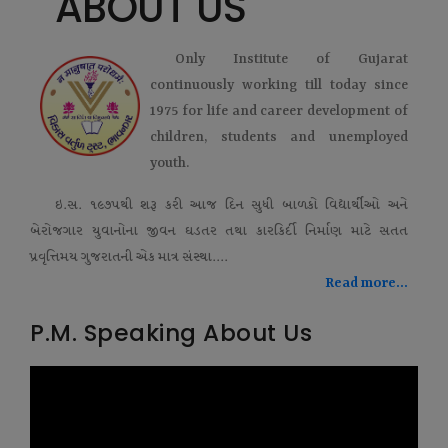
ABOUT US
Only Institute of Gujarat
continuously working till today since
1975 for life and career development of
children, students and unemployed
youth.
ઇ.સ. ૧૯૭૫થી શરૂ કરી આજ દિન સુધી બાળકો વિદ્યાર્થીઓ અને
બેરોજગાર યુવાનોના જીવન ઘડતર તથા કારકિર્દી નિર્માણ માટે સતત
પ્રવૃત્તિમય ગુજરાતની એક માત્ર સંસ્થા....
Read more...
P.M. Speaking About Us