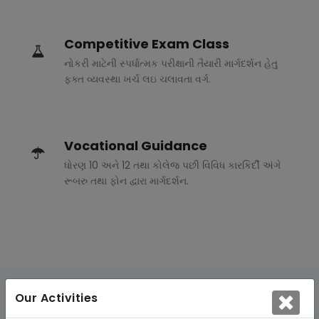
Competitive Exam Class
નોકરી માટેની સ્પર્ધાત્મક પરીક્ષાની તૈયારી માર્ગદર્શન હેતુ
ફક્ત વ્યવસ્થા ખર્ચ લઇ ચલાવતા વર્ગ.
Vocational Guidance
ધોરણ 10 અને 12 તથા કોલેજ પછી વિવિધ કારકિર્દી અંગે
રૂબરુ તથા ફોન દ્વારા માર્ગદર્શન.
Our Activities