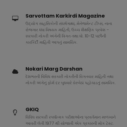
Sarvottam Karkirdi Magazine
ઉદ્યોગ સાહસિકોની સંઘર્ષગાથા, મેનેજમેન્ટ ટીપ્સ, નાના
રોજગાર ધંધા વિષયક માહિતી, ઉચ્ચ શૈક્ષણિક પ્રવેશ -
સરકારી નોકરી અંગેની વિગત તથા ધો. 10-12 પછીની
કારકિર્દી માહિતી આપતું સામયિક.
Nokari Marg Darshan
દેશભરની વિવિધ સરકારી નોકરીની વિગતવાર માહિતી તથા
નોકરી અંગેનું ફોર્મ દર બુધવારે ઘેરબેઠાં પહોચાડતું સામયિક.
GKIQ
વિવિધ સરકારી સ્પર્ધાત્મક પરીક્ષાઓના પ્રવર્તમાન માળખાને
આવરી લેતી 1977 થી યોજાતી એક પ્રકારની મોક ટેસ્ટ.