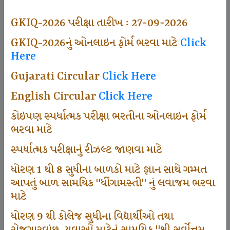
494
GKIQ-2026 પરીક્ષા તારીખ : 27-09-2026
GKIQ-2026નું ઓનલાઇન ફોર્મ ભરવા માટે
Click
Here
Dhingamasti Subscription
Gujarati Circular
Click Here
665
English Circular
Click Here
કોઇપણ સ્પર્ધાત્મક પરીક્ષા ભરતીના ઓનલાઇન ફોર્મ
ભરવા માટે
Sarvottam Karkirdi Subscripton
સ્પર્ધાત્મક પરીક્ષાનું રીઝલ્ટ જાણવા માટે
ધોરણ 1 થી 8 સુધીના બાળકો માટે જ્ઞાન સાથે ગમ્મત
1000
આપતું બાળ સામયિક "ધીંગામસ્તી" નું લવાજમ ભરવા
માટે
ધોરણ 9 થી કોલેજ સુધીના વિદ્યાર્થીઓ તથા
Participate School In GKIQ