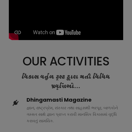
OUR ACTIVITIES
વિકાસ વર્તુળ ટ્રસ્ટ દ્વારા થતી વિવિધ
પ્રવૃત્તિઓ...
Dhingamasti Magazine
જ્ઞાન, રાષ્ટ્રપ્રેમ, સંસ્કાર તથા સાહસથી ભરપૂર, બાળકોને
ગમ્મત સાથે જ્ઞાન પ્રાપ્ત કરાવી માનસિક વિકાસમાં વૃદ્ધિ
કરાવતું સામયિક.