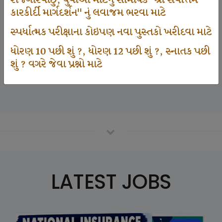
રોજગારવાંછુ, યુવાઓ માટેનું સામયિક "શ્રી સર્વોત્તમ
કારકીર્દી માર્ગદર્શન" નું લવાજમ ભરવા માટે
સ્પર્ધાત્મક પરીક્ષાના કોઇપણ નવા પુસ્તકો ખરીદવા માટે
125000
ધોરણ 10 પછી શું ?, ધોરણ 12 પછી શું ?, સ્નાતક પછી
શું ? વગરે જેવા પ્રશ્નો માટે
Number Of Student In GKIQ
LATEST JOBS