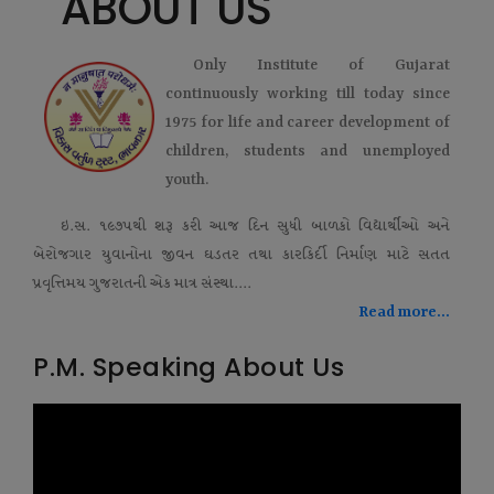
ABOUT US
Only Institute of Gujarat
continuously working till today since
1975 for life and career development of
children, students and unemployed
youth.
ઇ.સ. ૧૯૭૫થી શરૂ કરી આજ દિન સુધી બાળકો વિદ્યાર્થીઓ અને
બેરોજગાર યુવાનોના જીવન ઘડતર તથા કારકિર્દી નિર્માણ માટે સતત
પ્રવૃત્તિમય ગુજરાતની એક માત્ર સંસ્થા....
Read more...
P.M. Speaking About Us