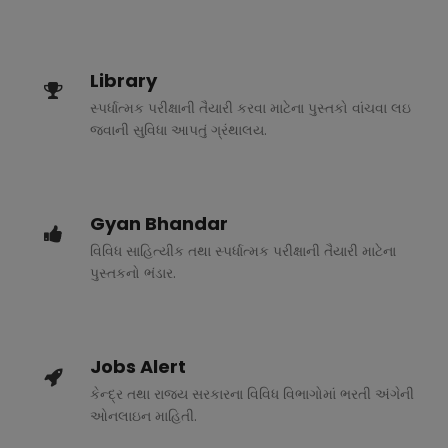
Library
સ્પર્ધાત્મક પરીક્ષાની તૈયારી કરવા માટેના પુસ્તકો વાંચવા લઇ
જવાની સુવિધા આપતું ગ્રંથાલય.
Gyan Bhandar
વિવિધ સાહિત્યીક તથા સ્પર્ધાત્મક પરીક્ષાની તૈયારી માટેના
પુસ્તકનો ભંડાર.
Jobs Alert
કેન્દ્ર તથા રાજ્ય સરકારના વિવિધ વિભાગોમાં ભરતી અંગેની
ઓનલાઇન માહિતી.