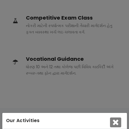
Competitive Exam Class
નોકરી માટેની સ્પર્ધાત્મક પરીક્ષાની તૈયારી માર્ગદર્શન હેતુ
ફક્ત વ્યવસ્થા ખર્ચ લઇ ચલાવતા વર્ગ.
Vocational Guidance
ધોરણ 10 અને 12 તથા કોલેજ પછી વિવિધ કારકિર્દી અંગે
રૂબરુ તથા ફોન દ્વારા માર્ગદર્શન.
Our Activities