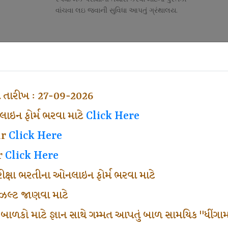
વાંચવા લઇ જવાની સુવિધા આપતું ગ્રંથાલય.
Competitive Exam Class
તી
નોકરી માટેની સ્પર્ધાત્મક પરીક્ષાની તૈયારી માર્ગદર્શન
હેતુ ફક્ત વ્યવસ્થા ખર્ચ લઇ ચલાવતા વર્ગ.
ા તારીખ : 27-09-2026
ઇન ફોર્મ ભરવા માટે
Click Here
ar
Click Here
r
Click Here
પરીક્ષા ભરતીના ઓનલાઇન ફોર્મ ભરવા માટે
ં રીઝલ્ટ જાણવા માટે
 બાળકો માટે જ્ઞાન સાથે ગમ્મત આપતું બાળ સામયિક "ધીંગામ