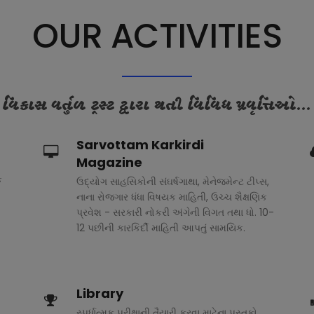
OUR ACTIVITIES
વિકાસ વર્તુળ ટ્રસ્ટ દ્વારા થતી વિવિધ પ્રવૃત્તિઓ...
Sarvottam Karkirdi
Magazine
ક
ઉદ્યોગ સાહસિકોની સંઘર્ષગાથા, મેનેજમેન્ટ ટીપ્સ,
નાના રોજગાર ધંધા વિષયક માહિતી, ઉચ્ચ શૈક્ષણિક
પ્રવેશ - સરકારી નોકરી અંગેની વિગત તથા ધો. 10-
12 પછીની કારકિર્દી માહિતી આપતું સામયિક.
Library
સ્પર્ધાત્મક પરીક્ષાની તૈયારી કરવા માટેના પુસ્તકો