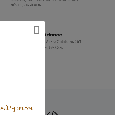
માટેના પુસ્તકનો ભંડાર.
Vocational Guidance
ધોરણ 10 અને 12 તથા કોલેજ પછી વિવિધ કારકિર્દી
અંગે રૂબરુ તથા ફોન દ્વારા માર્ગદર્શન.
સ્તી" નું લવાજમ