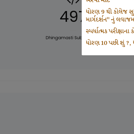
ભરવા માટે
497
ધોરણ 9 થી કોલેજ સુધી
માર્ગદર્શન" નું લવાજ
સ્પર્ધાત્મક પરીક્ષાન
Dhingamasti Subscription
Sar
ધોરણ 10 પછી શું ?, ધ