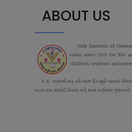
ABOUT US
Only Institute of Gujara
today since 1975 for life 
children, students and une
ઇ.સ. ૧૯૭૫થી શરૂ કરી આજ દિન સુધી બાળકો વિદ્યાર્
ઘડતર તથા કારકિર્દી નિર્માણ માટે સતત પ્રવૃત્તિમય ગુજરાતની એ