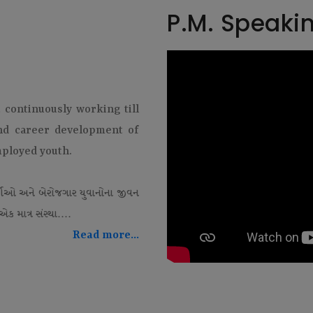
P.M. Speaki
t continuously working till
and career development of
mployed youth.
થીઓ અને બેરોજગાર યુવાનોના જીવન
ક માત્ર સંસ્થા....
Read more...