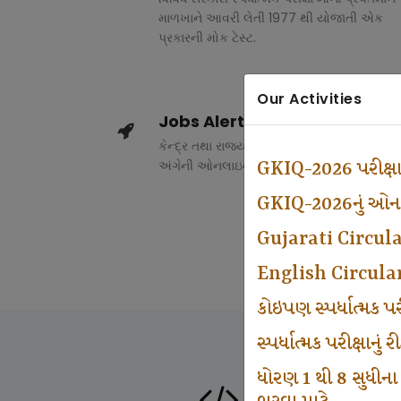
માળખાને આવરી લેતી 1977 થી યોજાતી એક
પ્રકારની મોક ટેસ્ટ.
Our Activities
Jobs Alert
કેન્દ્ર તથા રાજ્ય સરકારના વિવિધ વિભાગોમાં ભર
અંગેની ઓનલાઇન માહિતી.
GKIQ-2026 પરીક્ષ
GKIQ-2026નું ઓનલા
Gujarati Circul
English Circula
કોઇપણ સ્પર્ધાત્મક 
સ્પર્ધાત્મક પરીક્ષાનુ
ધોરણ 1 થી 8 સુધીના