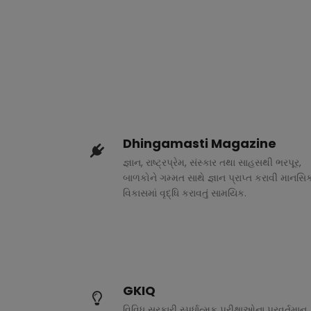
Dhingamasti Magazine
જ્ઞાન, રાષ્ટ્રપ્રેમ, સંસ્કાર તથા સાહસથી ભરપૂર,
બાળકોને ગમ્મત સાથે જ્ઞાન પ્રાપ્ત કરાવી માનસિ
વિકાસમાં વૃદ્ધિ કરાવતું સામયિક.
GKIQ
વિવિધ સરકારી સ્પર્ધાત્મક પરીક્ષાઓના પ્રવર્તમાન