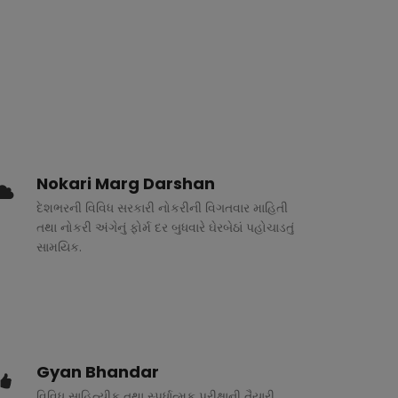
Nokari Marg Darshan
દેશભરની વિવિધ સરકારી નોકરીની વિગતવાર માહિતી
તથા નોકરી અંગેનું ફોર્મ દર બુધવારે ઘેરબેઠાં પહોચાડતું
સામયિક.
Gyan Bhandar
વિવિધ સાહિત્યીક તથા સ્પર્ધાત્મક પરીક્ષાની તૈયારી