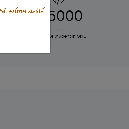
125000
 સર્વોત્તમ કારકીર્દી
IQ
Number Of Student In GKIQ