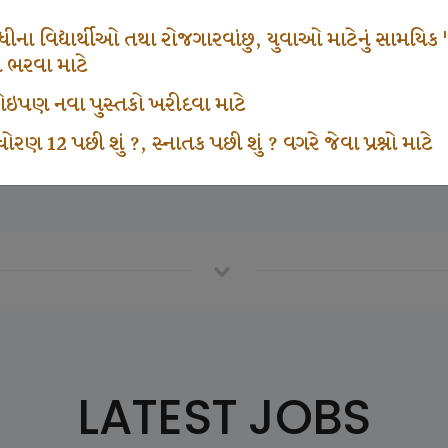
666
1000
ના વિદ્યાર્થીઓ તથા રોજગારવાંછુ, યુવાઓ માટેનું સામયિક "શ્રી
મ ભરવા માટે
ા કોઇપણ નવા પુસ્તકો ખરીદવા માટે
vottam Karkirdi Subscripton
Participate School In GK
ોરણ 12 પછી શું ?, સ્નાતક પછી શું ? વગરે જેવા પ્રશ્નો માટે
LATEST JOBS