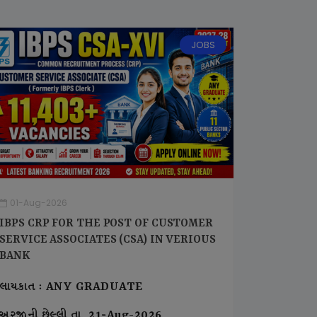
JOBS
01-Aug-2026
IBPS CRP FOR THE POST OF CUSTOMER
SERVICE ASSOCIATES (CSA) IN VERIOUS
BANK
લાયકાત : ANY GRADUATE
અરજીની છેલ્લી તા. 21-Aug-2026