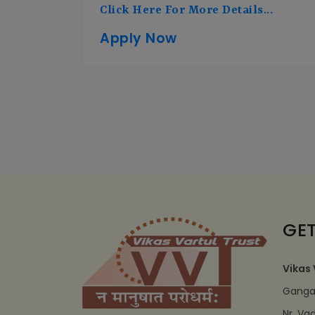
Click Here For More Details...
Apply Now
GET
Vikas 
Ganga 
Nr. Va