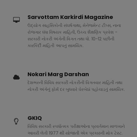
Sarvottam Karkirdi Magazine
ઉદ્યોગ સાહસિકોની સંઘર્ષગાથા, મેનેજમેન્ટ ટીપ્સ, નાના
રોજગાર ધંધા વિષયક માહિતી, ઉચ્ચ શૈક્ષણિક પ્રવેશ -
સરકારી નોકરી અંગેની વિગત તથા ધો. 10-12 પછીની
કારકિર્દી માહિતી આપતું સામયિક.
Nokari Marg Darshan
દેશભરની વિવિધ સરકારી નોકરીની વિગતવાર માહિતી તથા
નોકરી અંગેનું ફોર્મ દર બુધવારે ઘેરબેઠાં પહોચાડતું સામયિક.
GKIQ
વિવિધ સરકારી સ્પર્ધાત્મક પરીક્ષાઓના પ્રવર્તમાન માળખાને
આવરી લેતી 1977 થી યોજાતી એક પ્રકારની મોક ટેસ્ટ.