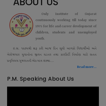
ABOUT US
Only Institute of Gujarat
continuously working till today since
1975 for life and career development of
children, students and unemployed
youth.
ઇ.સ. ૧૯૭૫થી શરૂ કરી આજ દિન સુધી બાળકો વિદ્યાર્થીઓ અને
બેરોજગાર યુવાનોના જીવન ઘડતર તથા કારકિર્દી નિર્માણ માટે સતત
પ્રવૃત્તિમય ગુજરાતની એક માત્ર સંસ્થા....
Read more...
P.M. Speaking About Us