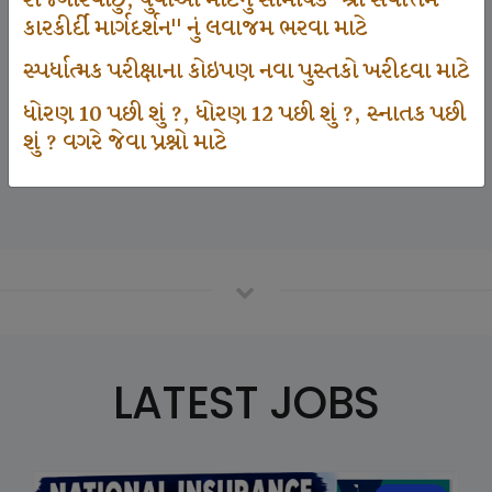
રોજગારવાંછુ, યુવાઓ માટેનું સામયિક "શ્રી સર્વોત્તમ
કારકીર્દી માર્ગદર્શન" નું લવાજમ ભરવા માટે
સ્પર્ધાત્મક પરીક્ષાના કોઇપણ નવા પુસ્તકો ખરીદવા માટે
125000
ધોરણ 10 પછી શું ?, ધોરણ 12 પછી શું ?, સ્નાતક પછી
શું ? વગરે જેવા પ્રશ્નો માટે
Number Of Student In GKIQ
LATEST JOBS