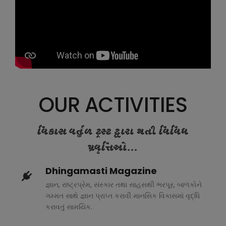
OUR ACTIVITIES
વિકાસ વર્તુળ ટ્રસ્ટ દ્વારા થતી વિવિધ
પ્રવૃત્તિઓ...
Dhingamasti Magazine
જ્ઞાન, રાષ્ટ્રપ્રેમ, સંસ્કાર તથા સાહસથી ભરપૂર, બાળકોને
ગમ્મત સાથે જ્ઞાન પ્રાપ્ત કરાવી માનસિક વિકાસમાં વૃદ્ધિ
કરાવતું સામયિક.