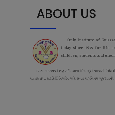
ABOUT US
Only Institute of Gujara
today since 1975 for life 
children, students and une
ઇ.સ. ૧૯૭૫થી શરૂ કરી આજ દિન સુધી બાળકો વિદ્યાર્
ઘડતર તથા કારકિર્દી નિર્માણ માટે સતત પ્રવૃત્તિમય ગુજરાતની એ