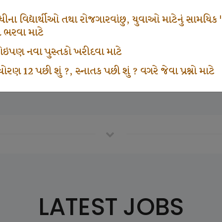
665
1000
ના વિદ્યાર્થીઓ તથા રોજગારવાંછુ, યુવાઓ માટેનું સામયિક "શ્રી
મ ભરવા માટે
ા કોઇપણ નવા પુસ્તકો ખરીદવા માટે
vottam Karkirdi Subscripton
Participate School In GK
ોરણ 12 પછી શું ?, સ્નાતક પછી શું ? વગરે જેવા પ્રશ્નો માટે
LATEST JOBS