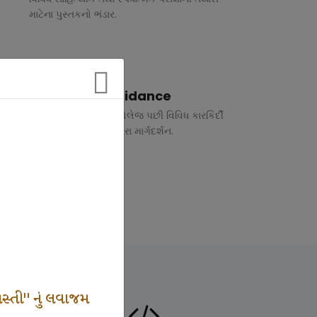
માટેના પુસ્તકનો ભંડાર.
Vocational Guidance
ધોરણ 10 અને 12 તથા કોલેજ પછી વિવિધ કારકિર્દી
અંગે રૂબરુ તથા ફોન દ્વારા માર્ગદર્શન.
સ્તી" નું લવાજમ