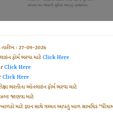
વાંચવા લઇ જવાની સુવિધા આપતું ગ્રંથાલય.
Competitive Exam Class
તી
નોકરી માટેની સ્પર્ધાત્મક પરીક્ષાની તૈયારી માર્ગદર્શન
હેતુ ફક્ત વ્યવસ્થા ખર્ચ લઇ ચલાવતા વર્ગ.
ા તારીખ : 27-09-2026
ઇન ફોર્મ ભરવા માટે
Click Here
ar
Click Here
r
Click Here
પરીક્ષા ભરતીના ઓનલાઇન ફોર્મ ભરવા માટે
ં રીઝલ્ટ જાણવા માટે
 બાળકો માટે જ્ઞાન સાથે ગમ્મત આપતું બાળ સામયિક "ધીંગામ