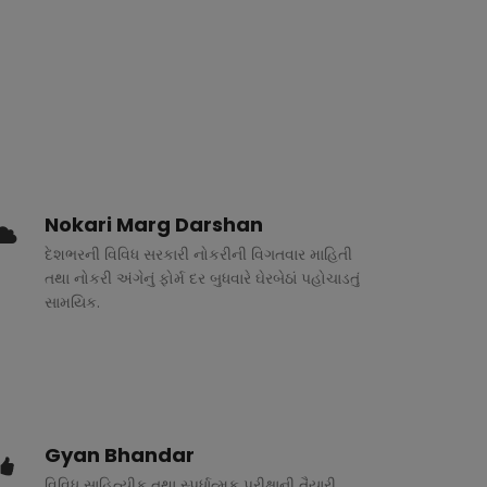
Nokari Marg Darshan
દેશભરની વિવિધ સરકારી નોકરીની વિગતવાર માહિતી
તથા નોકરી અંગેનું ફોર્મ દર બુધવારે ઘેરબેઠાં પહોચાડતું
સામયિક.
Gyan Bhandar
વિવિધ સાહિત્યીક તથા સ્પર્ધાત્મક પરીક્ષાની તૈયારી