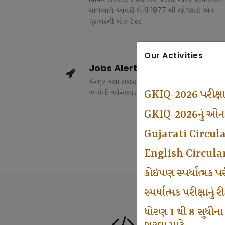
માળખાને આવરી લેતી 1977 થી યોજાતી એક
પ્રકારની મોક ટેસ્ટ.
Our Activities
Jobs Alert
કેન્દ્ર તથા રાજ્ય સરકારના વિવિધ વિભાગોમાં ભર
અંગેની ઓનલાઇન માહિતી.
GKIQ-2026 પરીક્ષ
GKIQ-2026નું ઓનલા
Gujarati Circul
English Circula
કોઇપણ સ્પર્ધાત્મક 
સ્પર્ધાત્મક પરીક્ષાનુ
ધોરણ 1 થી 8 સુધીના