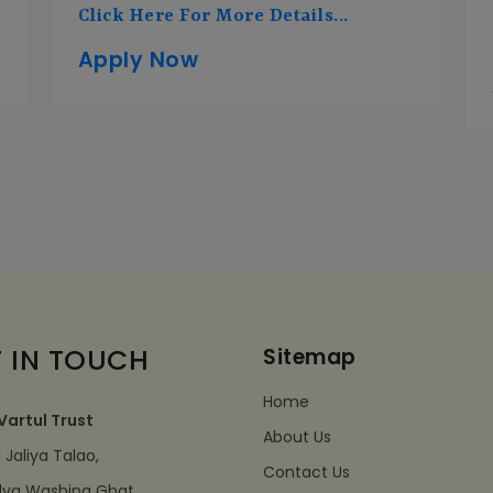
Click Here For More Details...
Apply Now
 IN TOUCH
Sitemap
Home
Vartul Trust
About Us
Jaliya Talao,
Contact Us
dva Washing Ghat,