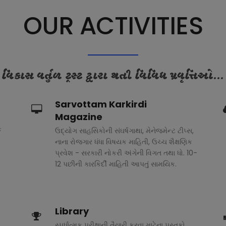
OUR ACTIVITIES
વિકાસ વર્તુળ ટ્રસ્ટ દ્વારા થતી વિવિધ પ્રવૃત્તિઓ...
Sarvottam Karkirdi
Magazine
ક
ઉદ્યોગ સાહસિકોની સંઘર્ષગાથા, મેનેજમેન્ટ ટીપ્સ,
નાના રોજગાર ધંધા વિષયક માહિતી, ઉચ્ચ શૈક્ષણિક
પ્રવેશ - સરકારી નોકરી અંગેની વિગત તથા ધો. 10-
12 પછીની કારકિર્દી માહિતી આપતું સામયિક.
Library
સ્પર્ધાત્મક પરીક્ષાની તૈયારી કરવા માટેના પુસ્તકો