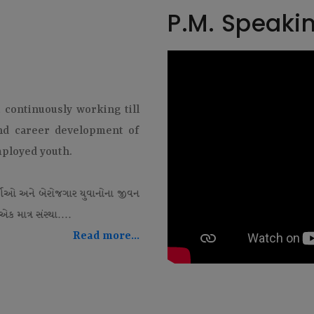
P.M. Speaki
t continuously working till
and career development of
mployed youth.
થીઓ અને બેરોજગાર યુવાનોના જીવન
ક માત્ર સંસ્થા....
Read more...