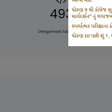
ભરવા માટે
493
ધોરણ 9 થી કોલેજ સુધી
માર્ગદર્શન" નું લવાજ
સ્પર્ધાત્મક પરીક્ષાન
Dhingamasti Subscription
Sar
ધોરણ 10 પછી શું ?, ધ