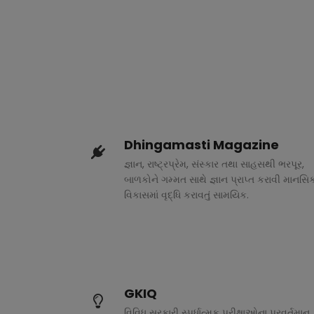
Dhingamasti Magazine
જ્ઞાન, રાષ્ટ્રપ્રેમ, સંસ્કાર તથા સાહસથી ભરપૂર,
બાળકોને ગમ્મત સાથે જ્ઞાન પ્રાપ્ત કરાવી માનસિ
વિકાસમાં વૃદ્ધિ કરાવતું સામયિક.
GKIQ
વિવિધ સરકારી સ્પર્ધાત્મક પરીક્ષાઓના પ્રવર્તમાન