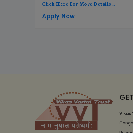
Click Here For More Details...
Apply Now
GET
Vikas 
Ganga 
Nr. Va