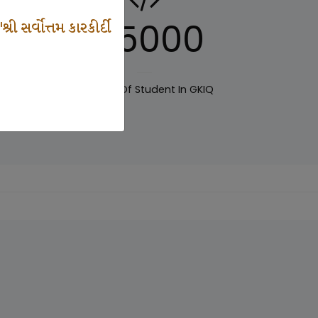
125000
 સર્વોત્તમ કારકીર્દી
IQ
Number Of Student In GKIQ