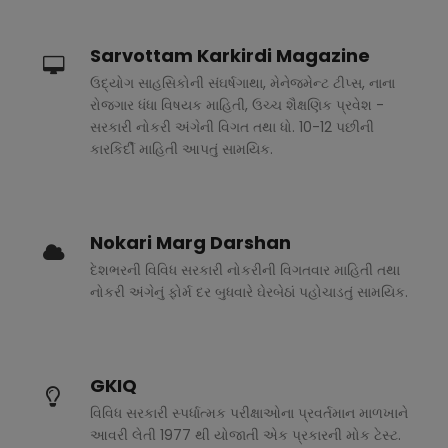
Sarvottam Karkirdi Magazine
ઉદ્યોગ સાહસિકોની સંઘર્ષગાથા, મેનેજમેન્ટ ટીપ્સ, નાના
રોજગાર ધંધા વિષયક માહિતી, ઉચ્ચ શૈક્ષણિક પ્રવેશ -
સરકારી નોકરી અંગેની વિગત તથા ધો. 10-12 પછીની
કારકિર્દી માહિતી આપતું સામયિક.
Nokari Marg Darshan
દેશભરની વિવિધ સરકારી નોકરીની વિગતવાર માહિતી તથા
નોકરી અંગેનું ફોર્મ દર બુધવારે ઘેરબેઠાં પહોચાડતું સામયિક.
GKIQ
વિવિધ સરકારી સ્પર્ધાત્મક પરીક્ષાઓના પ્રવર્તમાન માળખાને
આવરી લેતી 1977 થી યોજાતી એક પ્રકારની મોક ટેસ્ટ.