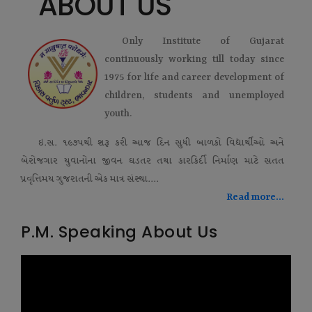
ABOUT US
Only Institute of Gujarat
continuously working till today since
1975 for life and career development of
children, students and unemployed
youth.
ઇ.સ. ૧૯૭૫થી શરૂ કરી આજ દિન સુધી બાળકો વિદ્યાર્થીઓ અને
બેરોજગાર યુવાનોના જીવન ઘડતર તથા કારકિર્દી નિર્માણ માટે સતત
પ્રવૃત્તિમય ગુજરાતની એક માત્ર સંસ્થા....
Read more...
P.M. Speaking About Us