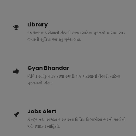
Library
સ્પર્ધાત્મક પરીક્ષાની તૈયારી કરવા માટેના પુસ્તકો વાંચવા લઇ
જવાની સુવિધા આપતું ગ્રંથાલય.
Gyan Bhandar
વિવિધ સાહિત્યીક તથા સ્પર્ધાત્મક પરીક્ષાની તૈયારી માટેના
પુસ્તકનો ભંડાર.
Jobs Alert
કેન્દ્ર તથા રાજ્ય સરકારના વિવિધ વિભાગોમાં ભરતી અંગેની
ઓનલાઇન માહિતી.