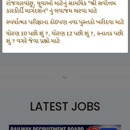
રોજગારવાંછુ, યુવાઓ માટેનું સામયિક "શ્રી સર્વોત્તમ
કારકીર્દી માર્ગદર્શન" નું લવાજમ ભરવા માટે
125000
સ્પર્ધાત્મક પરીક્ષાના કોઇપણ નવા પુસ્તકો ખરીદવા માટે
ધોરણ 10 પછી શું ?, ધોરણ 12 પછી શું ?, સ્નાતક પછી
શું ? વગરે જેવા પ્રશ્નો માટે
Number Of Student In GKIQ
LATEST JOBS