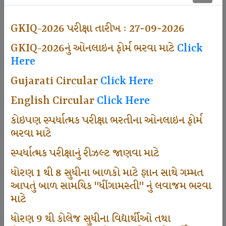
501
GKIQ-2026 પરીક્ષા તારીખ : 27-09-2026
GKIQ-2026નું ઓનલાઇન ફોર્મ ભરવા માટે
Click
Dhingamasti Subscription
Here
Gujarati Circular
Click Here
671
English Circular
Click Here
કોઇપણ સ્પર્ધાત્મક પરીક્ષા ભરતીના ઓનલાઇન ફોર્મ
ભરવા માટે
Sarvottam Karkirdi Subscripton
સ્પર્ધાત્મક પરીક્ષાનું રીઝલ્ટ જાણવા માટે
ધોરણ 1 થી 8 સુધીના બાળકો માટે જ્ઞાન સાથે ગમ્મત
1000
આપતું બાળ સામયિક "ધીંગામસ્તી" નું લવાજમ ભરવા
માટે
ધોરણ 9 થી કોલેજ સુધીના વિદ્યાર્થીઓ તથા
Participate School In GKIQ