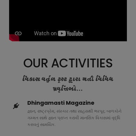
OUR ACTIVITIES
વિકાસ વર્તુળ ટ્રસ્ટ દ્વારા થતી વિવિધ
પ્રવૃત્તિઓ...
Dhingamasti Magazine
જ્ઞાન, રાષ્ટ્રપ્રેમ, સંસ્કાર તથા સાહસથી ભરપૂર, બાળકોને
ગમ્મત સાથે જ્ઞાન પ્રાપ્ત કરાવી માનસિક વિકાસમાં વૃદ્ધિ
કરાવતું સામયિક.