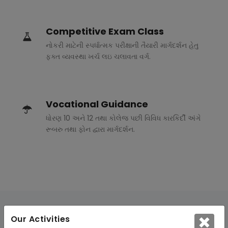
Competitive Exam Class
નોકરી માટેની સ્પર્ધાત્મક પરીક્ષાની તૈયારી માર્ગદર્શન હેતુ
ફક્ત વ્યવસ્થા ખર્ચ લઇ ચલાવતા વર્ગ.
Vocational Guidance
ધોરણ 10 અને 12 તથા કોલેજ પછી વિવિધ કારકિર્દી અંગે
રૂબરુ તથા ફોન દ્વારા માર્ગદર્શન.
Our Activities