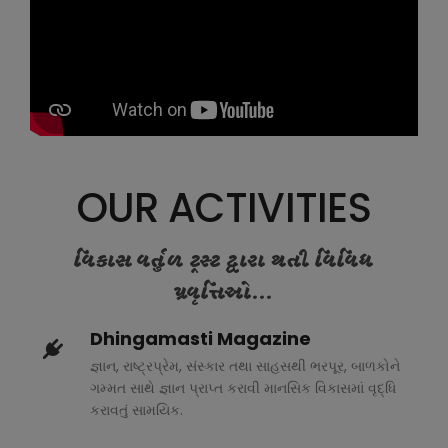
OUR ACTIVITIES
વિકાસ વર્તુળ ટ્રસ્ટ દ્વારા થતી વિવિધ
પ્રવૃત્તિઓ...
Dhingamasti Magazine
જ્ઞાન, રાષ્ટ્રપ્રેમ, સંસ્કાર તથા સાહસથી ભરપૂર, બાળકોને
ગમ્મત સાથે જ્ઞાન પ્રાપ્ત કરાવી માનસિક વિકાસમાં વૃદ્ધિ
કરાવતું સામયિક.