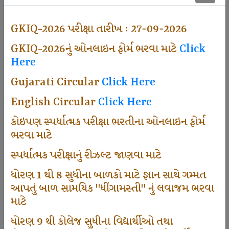
501
GKIQ-2026 પરીક્ષા તારીખ : 27-09-2026
GKIQ-2026નું ઓનલાઇન ફોર્મ ભરવા માટે
Click
Dhingamasti Subscription
Here
Gujarati Circular
Click Here
671
English Circular
Click Here
કોઇપણ સ્પર્ધાત્મક પરીક્ષા ભરતીના ઓનલાઇન ફોર્મ
ભરવા માટે
Sarvottam Karkirdi Subscripton
સ્પર્ધાત્મક પરીક્ષાનું રીઝલ્ટ જાણવા માટે
ધોરણ 1 થી 8 સુધીના બાળકો માટે જ્ઞાન સાથે ગમ્મત
1000
આપતું બાળ સામયિક "ધીંગામસ્તી" નું લવાજમ ભરવા
માટે
ધોરણ 9 થી કોલેજ સુધીના વિદ્યાર્થીઓ તથા
Participate School In GKIQ