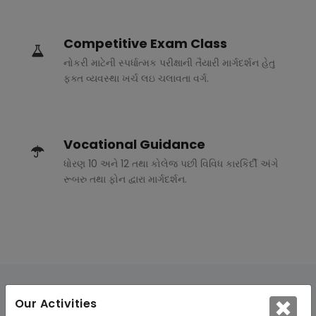
Competitive Exam Class
નોકરી માટેની સ્પર્ધાત્મક પરીક્ષાની તૈયારી માર્ગદર્શન હેતુ
ફક્ત વ્યવસ્થા ખર્ચ લઇ ચલાવતા વર્ગ.
Vocational Guidance
ધોરણ 10 અને 12 તથા કોલેજ પછી વિવિધ કારકિર્દી અંગે
રૂબરુ તથા ફોન દ્વારા માર્ગદર્શન.
Our Activities