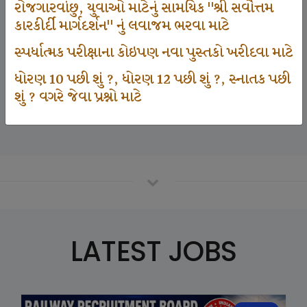
રોજગારવાંછુ, યુવાઓ માટેનું સામયિક "શ્રી સર્વોત્તમ
કારકીર્દી માર્ગદર્શન" નું લવાજમ ભરવા માટે
125000
સ્પર્ધાત્મક પરીક્ષાના કોઇપણ નવા પુસ્તકો ખરીદવા માટે
ધોરણ 10 પછી શું ?, ધોરણ 12 પછી શું ?, સ્નાતક પછી
શું ? વગરે જેવા પ્રશ્નો માટે
Number Of Student In GKIQ
LATEST JOBS