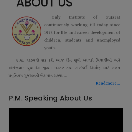
ABOUT US
Only Institute of Gujarat
continuously working till today since
1975 for life and career development of
children, students and unemployed
youth.
ઇ.સ. ૧૯૭૫થી શરૂ કરી આજ દિન સુધી બાળકો વિદ્યાર્થીઓ અને
બેરોજગાર યુવાનોના જીવન ઘડતર તથા કારકિર્દી નિર્માણ માટે સતત
પ્રવૃત્તિમય ગુજરાતની એક માત્ર સંસ્થા....
Read more...
P.M. Speaking About Us