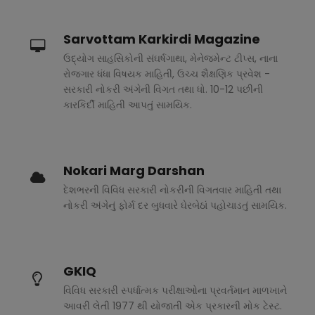
Sarvottam Karkirdi Magazine
ઉદ્યોગ સાહસિકોની સંઘર્ષગાથા, મેનેજમેન્ટ ટીપ્સ, નાના
રોજગાર ધંધા વિષયક માહિતી, ઉચ્ચ શૈક્ષણિક પ્રવેશ -
સરકારી નોકરી અંગેની વિગત તથા ધો. 10-12 પછીની
કારકિર્દી માહિતી આપતું સામયિક.
Nokari Marg Darshan
દેશભરની વિવિધ સરકારી નોકરીની વિગતવાર માહિતી તથા
નોકરી અંગેનું ફોર્મ દર બુધવારે ઘેરબેઠાં પહોચાડતું સામયિક.
GKIQ
વિવિધ સરકારી સ્પર્ધાત્મક પરીક્ષાઓના પ્રવર્તમાન માળખાને
આવરી લેતી 1977 થી યોજાતી એક પ્રકારની મોક ટેસ્ટ.