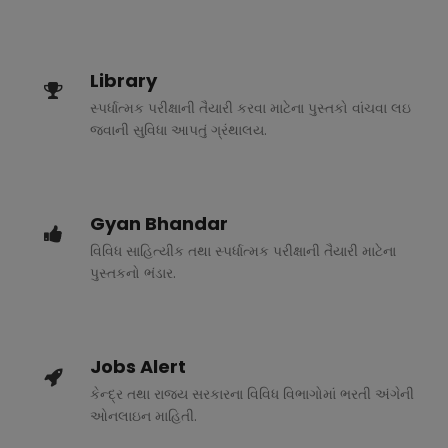
Library
સ્પર્ધાત્મક પરીક્ષાની તૈયારી કરવા માટેના પુસ્તકો વાંચવા લઇ
જવાની સુવિધા આપતું ગ્રંથાલય.
Gyan Bhandar
વિવિધ સાહિત્યીક તથા સ્પર્ધાત્મક પરીક્ષાની તૈયારી માટેના
પુસ્તકનો ભંડાર.
Jobs Alert
કેન્દ્ર તથા રાજ્ય સરકારના વિવિધ વિભાગોમાં ભરતી અંગેની
ઓનલાઇન માહિતી.