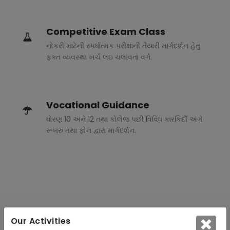
Competitive Exam Class
નોકરી માટેની સ્પર્ધાત્મક પરીક્ષાની તૈયારી માર્ગદર્શન હેતુ
ફક્ત વ્યવસ્થા ખર્ચ લઇ ચલાવતા વર્ગ.
Vocational Guidance
ધોરણ 10 અને 12 તથા કોલેજ પછી વિવિધ કારકિર્દી અંગે
રૂબરુ તથા ફોન દ્વારા માર્ગદર્શન.
Our Activities