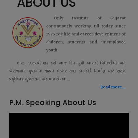
ABOUT US
Only Institute of Gujarat
continuously working till today since
1975 for life and career development of
children, students and unemployed
youth.
ઇ.સ. ૧૯૭૫થી શરૂ કરી આજ દિન સુધી બાળકો વિદ્યાર્થીઓ અને
બેરોજગાર યુવાનોના જીવન ઘડતર તથા કારકિર્દી નિર્માણ માટે સતત
પ્રવૃત્તિમય ગુજરાતની એક માત્ર સંસ્થા....
Read more...
P.M. Speaking About Us