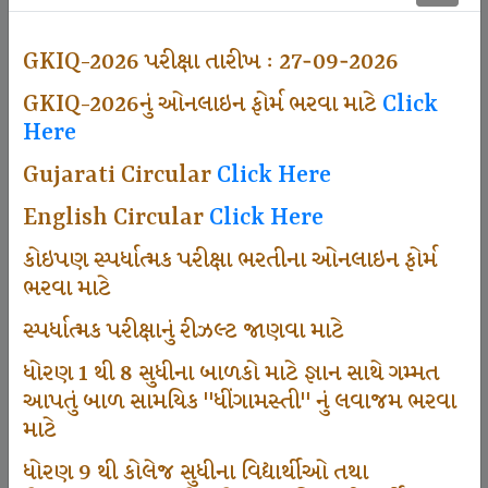
501
GKIQ-2026 પરીક્ષા તારીખ : 27-09-2026
GKIQ-2026નું ઓનલાઇન ફોર્મ ભરવા માટે
Click
Dhingamasti Subscription
Here
Gujarati Circular
Click Here
671
English Circular
Click Here
કોઇપણ સ્પર્ધાત્મક પરીક્ષા ભરતીના ઓનલાઇન ફોર્મ
ભરવા માટે
Sarvottam Karkirdi Subscripton
સ્પર્ધાત્મક પરીક્ષાનું રીઝલ્ટ જાણવા માટે
ધોરણ 1 થી 8 સુધીના બાળકો માટે જ્ઞાન સાથે ગમ્મત
1000
આપતું બાળ સામયિક "ધીંગામસ્તી" નું લવાજમ ભરવા
માટે
ધોરણ 9 થી કોલેજ સુધીના વિદ્યાર્થીઓ તથા
Participate School In GKIQ