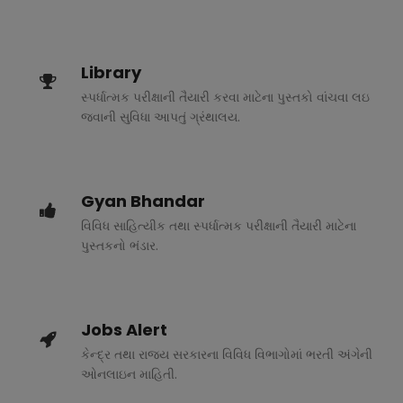
Library
સ્પર્ધાત્મક પરીક્ષાની તૈયારી કરવા માટેના પુસ્તકો વાંચવા લઇ
જવાની સુવિધા આપતું ગ્રંથાલય.
Gyan Bhandar
વિવિધ સાહિત્યીક તથા સ્પર્ધાત્મક પરીક્ષાની તૈયારી માટેના
પુસ્તકનો ભંડાર.
Jobs Alert
કેન્દ્ર તથા રાજ્ય સરકારના વિવિધ વિભાગોમાં ભરતી અંગેની
ઓનલાઇન માહિતી.