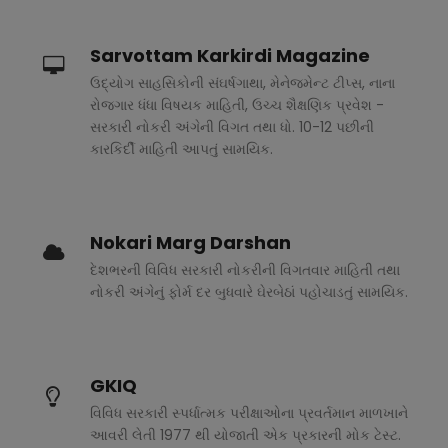
Sarvottam Karkirdi Magazine
ઉદ્યોગ સાહસિકોની સંઘર્ષગાથા, મેનેજમેન્ટ ટીપ્સ, નાના
રોજગાર ધંધા વિષયક માહિતી, ઉચ્ચ શૈક્ષણિક પ્રવેશ -
સરકારી નોકરી અંગેની વિગત તથા ધો. 10-12 પછીની
કારકિર્દી માહિતી આપતું સામયિક.
Nokari Marg Darshan
દેશભરની વિવિધ સરકારી નોકરીની વિગતવાર માહિતી તથા
નોકરી અંગેનું ફોર્મ દર બુધવારે ઘેરબેઠાં પહોચાડતું સામયિક.
GKIQ
વિવિધ સરકારી સ્પર્ધાત્મક પરીક્ષાઓના પ્રવર્તમાન માળખાને
આવરી લેતી 1977 થી યોજાતી એક પ્રકારની મોક ટેસ્ટ.