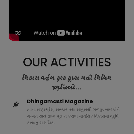
OUR ACTIVITIES
વિકાસ વર્તુળ ટ્રસ્ટ દ્વારા થતી વિવિધ
પ્રવૃત્તિઓ...
Dhingamasti Magazine
જ્ઞાન, રાષ્ટ્રપ્રેમ, સંસ્કાર તથા સાહસથી ભરપૂર, બાળકોને
ગમ્મત સાથે જ્ઞાન પ્રાપ્ત કરાવી માનસિક વિકાસમાં વૃદ્ધિ
કરાવતું સામયિક.