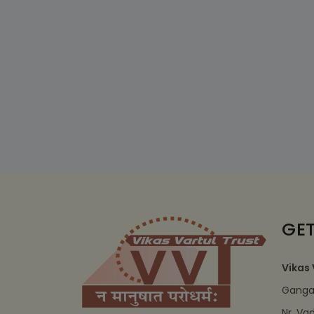
GET
Vikas 
Ganga 
Nr. Va