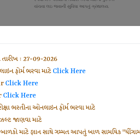
વાંચવા લઇ જવાની સુવિધા આપતું ગ્રંથાલય.
Competitive Exam Class
તી
નોકરી માટેની સ્પર્ધાત્મક પરીક્ષાની તૈયારી માર્ગદર્શન
હેતુ ફક્ત વ્યવસ્થા ખર્ચ લઇ ચલાવતા વર્ગ.
ા તારીખ : 27-09-2026
ઇન ફોર્મ ભરવા માટે
Click Here
ar
Click Here
r
Click Here
પરીક્ષા ભરતીના ઓનલાઇન ફોર્મ ભરવા માટે
ં રીઝલ્ટ જાણવા માટે
 બાળકો માટે જ્ઞાન સાથે ગમ્મત આપતું બાળ સામયિક "ધીંગામ