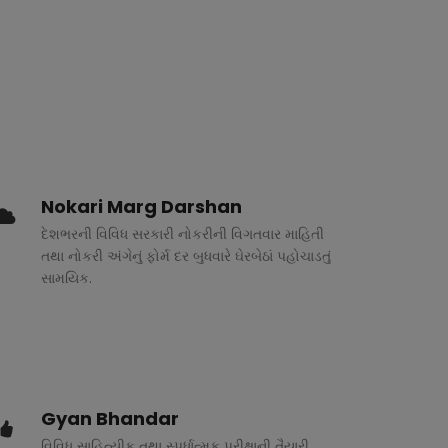
Nokari Marg Darshan
દેશભરની વિવિધ સરકારી નોકરીની વિગતવાર માહિતી
તથા નોકરી અંગેનું ફોર્મ દર બુધવારે ઘેરબેઠાં પહોચાડતું
સામયિક.
Gyan Bhandar
વિવિધ સાહિત્યીક તથા સ્પર્ધાત્મક પરીક્ષાની તૈયારી