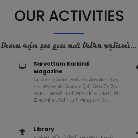
OUR ACTIVITIES
વિકાસ વર્તુળ ટ્રસ્ટ દ્વારા થતી વિવિધ પ્રવૃત્તિઓ...
Sarvottam Karkirdi
Magazine
ક
ઉદ્યોગ સાહસિકોની સંઘર્ષગાથા, મેનેજમેન્ટ ટીપ્સ,
નાના રોજગાર ધંધા વિષયક માહિતી, ઉચ્ચ શૈક્ષણિક
પ્રવેશ - સરકારી નોકરી અંગેની વિગત તથા ધો. 10-
12 પછીની કારકિર્દી માહિતી આપતું સામયિક.
Library
સ્પર્ધાત્મક પરીક્ષાની તૈયારી કરવા માટેના પુસ્તકો