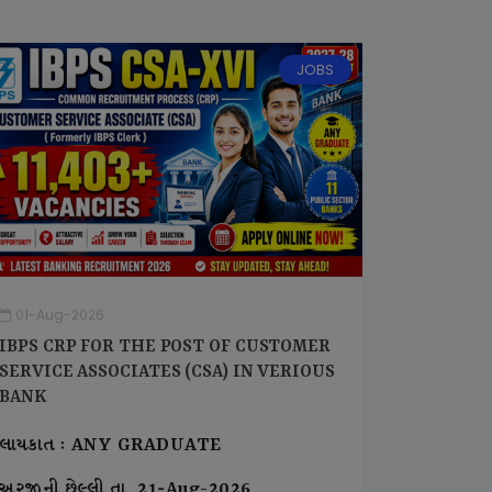
JOBS
01-Aug-2026
IBPS CRP FOR THE POST OF CUSTOMER
SERVICE ASSOCIATES (CSA) IN VERIOUS
BANK
લાયકાત : ANY GRADUATE
અરજીની છેલ્લી તા. 21-Aug-2026