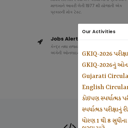
માળખાને આવરી લેતી 1977 થી યોજાતી એક
પ્રકારની મોક ટેસ્ટ.
Our Activities
Jobs Alert
કેન્દ્ર તથા રાજ્ય સરકારના વિવિધ વિભાગોમાં ભર
અંગેની ઓનલાઇન માહિતી.
GKIQ-2026 પરીક્ષ
GKIQ-2026નું ઓનલા
Gujarati Circul
English Circula
કોઇપણ સ્પર્ધાત્મક 
સ્પર્ધાત્મક પરીક્ષાનુ
ધોરણ 1 થી 8 સુધીના