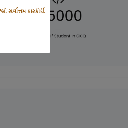
125000
 સર્વોત્તમ કારકીર્દી
IQ
Number Of Student In GKIQ