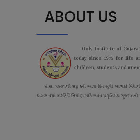
ABOUT US
Only Institute of Gujara
today since 1975 for life 
children, students and une
ઇ.સ. ૧૯૭૫થી શરૂ કરી આજ દિન સુધી બાળકો વિદ્યાર્
ઘડતર તથા કારકિર્દી નિર્માણ માટે સતત પ્રવૃત્તિમય ગુજરાતની એ