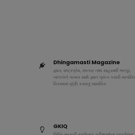
Dhingamasti Magazine
જ્ઞાન, રાષ્ટ્રપ્રેમ, સંસ્કાર તથા સાહસથી ભરપૂર,
બાળકોને ગમ્મત સાથે જ્ઞાન પ્રાપ્ત કરાવી માનસિ
વિકાસમાં વૃદ્ધિ કરાવતું સામયિક.
GKIQ
વિવિધ સરકારી સ્પર્ધાત્મક પરીક્ષાઓના પ્રવર્તમાન