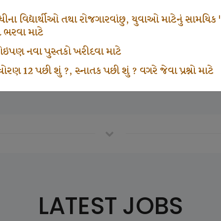
671
1000
ના વિદ્યાર્થીઓ તથા રોજગારવાંછુ, યુવાઓ માટેનું સામયિક "શ્રી
મ ભરવા માટે
ા કોઇપણ નવા પુસ્તકો ખરીદવા માટે
vottam Karkirdi Subscripton
Participate School In GK
ોરણ 12 પછી શું ?, સ્નાતક પછી શું ? વગરે જેવા પ્રશ્નો માટે
LATEST JOBS