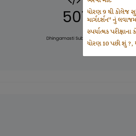
ભરવા માટે
501
ધોરણ 9 થી કોલેજ સુધી
માર્ગદર્શન" નું લવાજ
સ્પર્ધાત્મક પરીક્ષાન
Dhingamasti Subscription
Sar
ધોરણ 10 પછી શું ?, ધ