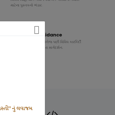
માટેના પુસ્તકનો ભંડાર.
Vocational Guidance
ધોરણ 10 અને 12 તથા કોલેજ પછી વિવિધ કારકિર્દી
અંગે રૂબરુ તથા ફોન દ્વારા માર્ગદર્શન.
સ્તી" નું લવાજમ