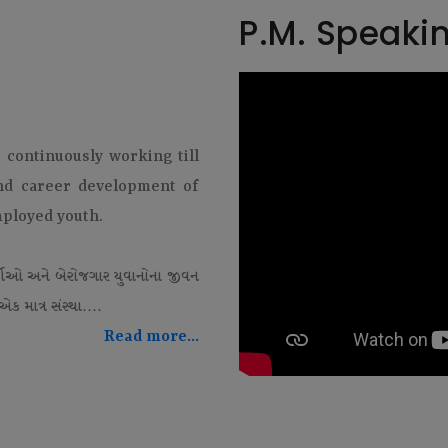
P.M. Speaki
t continuously working till
and career development of
mployed youth.
થીઓ અને બેરોજગાર યુવાનોના જીવન
ક માત્ર સંસ્થા....
Read more...