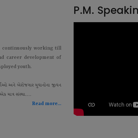
P.M. Speaki
t continuously working till
and career development of
mployed youth.
થીઓ અને બેરોજગાર યુવાનોના જીવન
ક માત્ર સંસ્થા....
Read more...