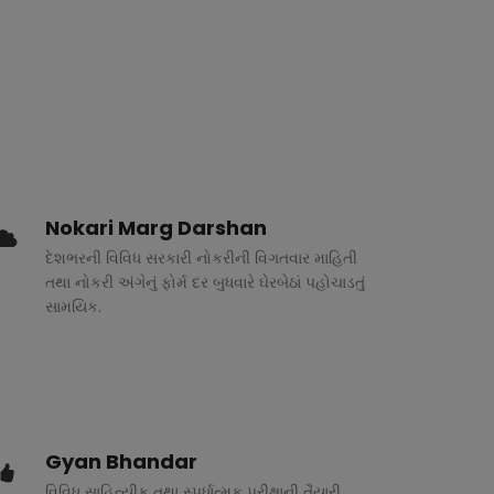
Nokari Marg Darshan
દેશભરની વિવિધ સરકારી નોકરીની વિગતવાર માહિતી
તથા નોકરી અંગેનું ફોર્મ દર બુધવારે ઘેરબેઠાં પહોચાડતું
સામયિક.
Gyan Bhandar
વિવિધ સાહિત્યીક તથા સ્પર્ધાત્મક પરીક્ષાની તૈયારી