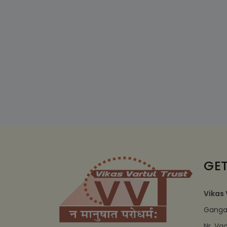
GET
Vikas 
Ganga 
Nr. Va