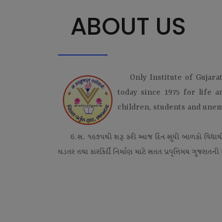
ABOUT US
Only Institute of Gujara
today since 1975 for life 
children, students and une
ઇ.સ. ૧૯૭૫થી શરૂ કરી આજ દિન સુધી બાળકો વિદ્યાર્
ઘડતર તથા કારકિર્દી નિર્માણ માટે સતત પ્રવૃત્તિમય ગુજરાતની એ