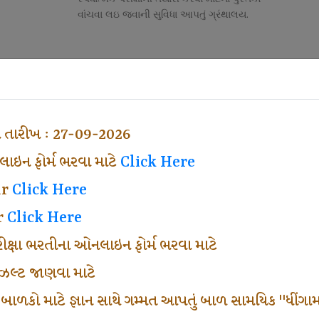
વાંચવા લઇ જવાની સુવિધા આપતું ગ્રંથાલય.
Competitive Exam Class
તી
નોકરી માટેની સ્પર્ધાત્મક પરીક્ષાની તૈયારી માર્ગદર્શન
હેતુ ફક્ત વ્યવસ્થા ખર્ચ લઇ ચલાવતા વર્ગ.
ા તારીખ : 27-09-2026
ઇન ફોર્મ ભરવા માટે
Click Here
ar
Click Here
r
Click Here
પરીક્ષા ભરતીના ઓનલાઇન ફોર્મ ભરવા માટે
ં રીઝલ્ટ જાણવા માટે
 બાળકો માટે જ્ઞાન સાથે ગમ્મત આપતું બાળ સામયિક "ધીંગામ