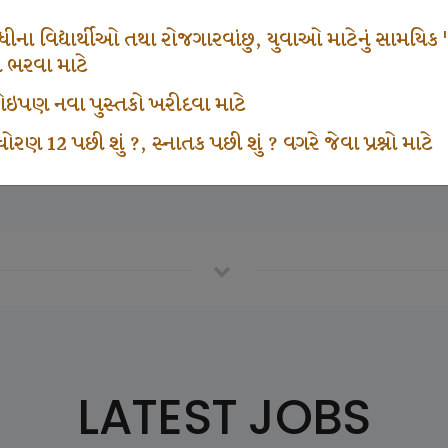
671
1000
ના વિદ્યાર્થીઓ તથા રોજગારવાંછુ, યુવાઓ માટેનું સામયિક "શ્રી
મ ભરવા માટે
ા કોઇપણ નવા પુસ્તકો ખરીદવા માટે
vottam Karkirdi Subscripton
Participate School In GK
ોરણ 12 પછી શું ?, સ્નાતક પછી શું ? વગરે જેવા પ્રશ્નો માટે
LATEST JOBS