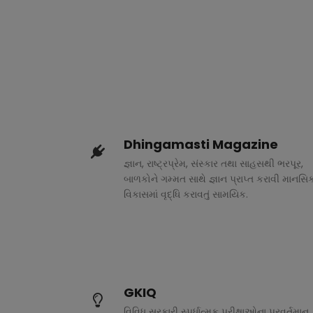
Dhingamasti Magazine
જ્ઞાન, રાષ્ટ્રપ્રેમ, સંસ્કાર તથા સાહસથી ભરપૂર,
બાળકોને ગમ્મત સાથે જ્ઞાન પ્રાપ્ત કરાવી માનસિ
વિકાસમાં વૃદ્ધિ કરાવતું સામયિક.
GKIQ
વિવિધ સરકારી સ્પર્ધાત્મક પરીક્ષાઓના પ્રવર્તમાન