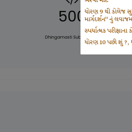
ભરવા માટે
500
ધોરણ 9 થી કોલેજ સુધી
માર્ગદર્શન" નું લવાજ
સ્પર્ધાત્મક પરીક્ષાન
Dhingamasti Subscription
Sar
ધોરણ 10 પછી શું ?, ધ