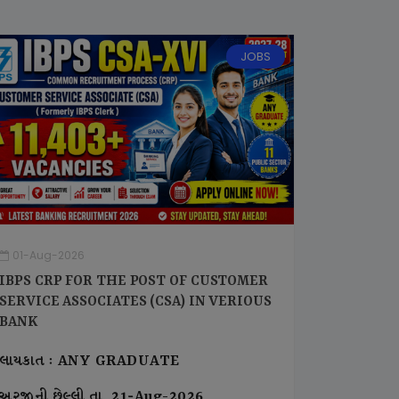
JOBS
01-Aug-2026
IBPS CRP FOR THE POST OF CUSTOMER
SERVICE ASSOCIATES (CSA) IN VERIOUS
BANK
લાયકાત : ANY GRADUATE
અરજીની છેલ્લી તા. 21-Aug-2026