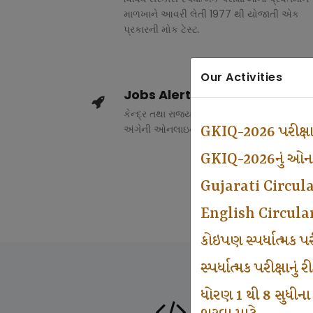
માળખાને આવરી લેતી 1977 થી યોજાતી એક
પ્રકારની મોક ટેસ્ટ.
Our Activities
Jobs Alert
કેન્દ્ર તથા રાજ્ય સરકારના વિવિધ વિભાગોમાં ભર
અંગેની ઓનલાઇન માહિતી.
GKIQ-2026 પરીક્ષ
GKIQ-2026નું ઓનલા
Gujarati Circul
English Circula
કોઇપણ સ્પર્ધાત્મક 
સ્પર્ધાત્મક પરીક્ષાનુ
ધોરણ 1 થી 8 સુધીના