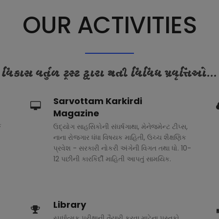
OUR ACTIVITIES
વિકાસ વર્તુળ ટ્રસ્ટ દ્વારા થતી વિવિધ પ્રવૃત્તિઓ...
Sarvottam Karkirdi
Magazine
ક
ઉદ્યોગ સાહસિકોની સંઘર્ષગાથા, મેનેજમેન્ટ ટીપ્સ,
નાના રોજગાર ધંધા વિષયક માહિતી, ઉચ્ચ શૈક્ષણિક
પ્રવેશ - સરકારી નોકરી અંગેની વિગત તથા ધો. 10-
12 પછીની કારકિર્દી માહિતી આપતું સામયિક.
Library
સ્પર્ધાત્મક પરીક્ષાની તૈયારી કરવા માટેના પુસ્તકો