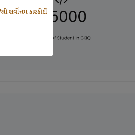
125000
 સર્વોત્તમ કારકીર્દી
IQ
Number Of Student In GKIQ