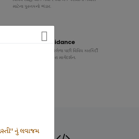
માટેના પુસ્તકનો ભંડાર.
Vocational Guidance
ધોરણ 10 અને 12 તથા કોલેજ પછી વિવિધ કારકિર્દી
અંગે રૂબરુ તથા ફોન દ્વારા માર્ગદર્શન.
સ્તી" નું લવાજમ