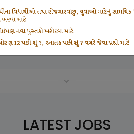
666
1000
ના વિદ્યાર્થીઓ તથા રોજગારવાંછુ, યુવાઓ માટેનું સામયિક "શ્રી
મ ભરવા માટે
ા કોઇપણ નવા પુસ્તકો ખરીદવા માટે
vottam Karkirdi Subscripton
Participate School In GK
ોરણ 12 પછી શું ?, સ્નાતક પછી શું ? વગરે જેવા પ્રશ્નો માટે
LATEST JOBS