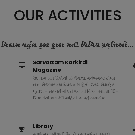
OUR ACTIVITIES
વિકાસ વર્તુળ ટ્રસ્ટ દ્વારા થતી વિવિધ પ્રવૃત્તિઓ...
Sarvottam Karkirdi
Magazine
ક
ઉદ્યોગ સાહસિકોની સંઘર્ષગાથા, મેનેજમેન્ટ ટીપ્સ,
નાના રોજગાર ધંધા વિષયક માહિતી, ઉચ્ચ શૈક્ષણિક
પ્રવેશ - સરકારી નોકરી અંગેની વિગત તથા ધો. 10-
12 પછીની કારકિર્દી માહિતી આપતું સામયિક.
Library
સ્પર્ધાત્મક પરીક્ષાની તૈયારી કરવા માટેના પુસ્તકો