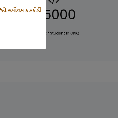
125000
 સર્વોત્તમ કારકીર્દી
IQ
Number Of Student In GKIQ