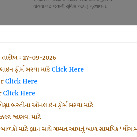
વાંચવા લઇ જવાની સુવિધા આપતું ગ્રંથાલય.
Competitive Exam Class
તી
નોકરી માટેની સ્પર્ધાત્મક પરીક્ષાની તૈયારી માર્ગદર્શન
હેતુ ફક્ત વ્યવસ્થા ખર્ચ લઇ ચલાવતા વર્ગ.
ા તારીખ : 27-09-2026
ઇન ફોર્મ ભરવા માટે
Click Here
ar
Click Here
r
Click Here
પરીક્ષા ભરતીના ઓનલાઇન ફોર્મ ભરવા માટે
ં રીઝલ્ટ જાણવા માટે
 બાળકો માટે જ્ઞાન સાથે ગમ્મત આપતું બાળ સામયિક "ધીંગામ