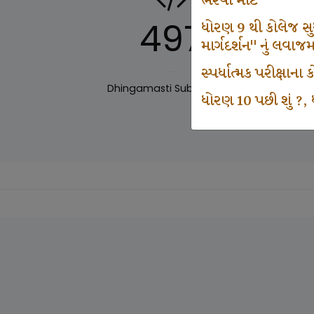
ભરવા માટે
497
ધોરણ 9 થી કોલેજ સુધી
માર્ગદર્શન" નું લવાજ
સ્પર્ધાત્મક પરીક્ષાન
Dhingamasti Subscription
Sar
ધોરણ 10 પછી શું ?, ધ