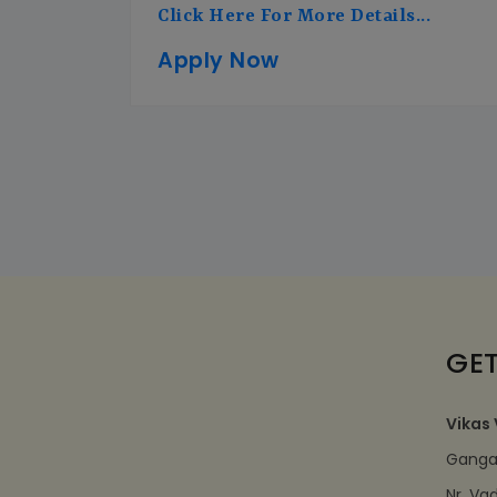
Click Here For More Details...
Apply Now
GET
Vikas 
Ganga 
Nr. Va