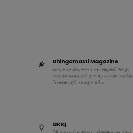
Dhingamasti Magazine
જ્ઞાન, રાષ્ટ્રપ્રેમ, સંસ્કાર તથા સાહસથી ભરપૂર,
બાળકોને ગમ્મત સાથે જ્ઞાન પ્રાપ્ત કરાવી માનસિ
વિકાસમાં વૃદ્ધિ કરાવતું સામયિક.
GKIQ
વિવિધ સરકારી સ્પર્ધાત્મક પરીક્ષાઓના પ્રવર્તમાન