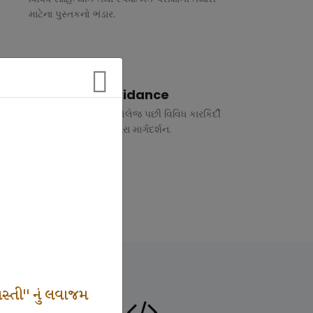
માટેના પુસ્તકનો ભંડાર.
Vocational Guidance
ધોરણ 10 અને 12 તથા કોલેજ પછી વિવિધ કારકિર્દી
અંગે રૂબરુ તથા ફોન દ્વારા માર્ગદર્શન.
સ્તી" નું લવાજમ