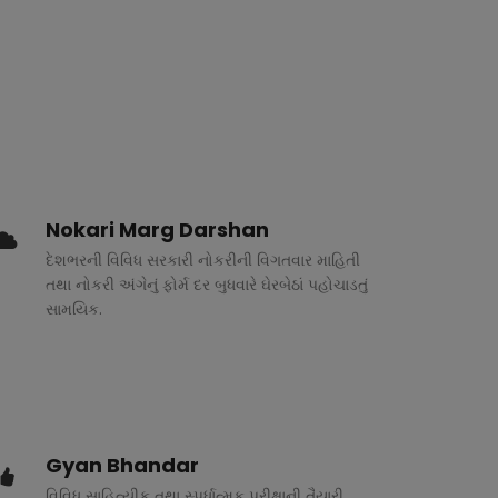
Nokari Marg Darshan
દેશભરની વિવિધ સરકારી નોકરીની વિગતવાર માહિતી
તથા નોકરી અંગેનું ફોર્મ દર બુધવારે ઘેરબેઠાં પહોચાડતું
સામયિક.
Gyan Bhandar
વિવિધ સાહિત્યીક તથા સ્પર્ધાત્મક પરીક્ષાની તૈયારી