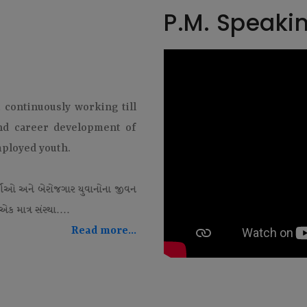
P.M. Speaki
t continuously working till
and career development of
mployed youth.
થીઓ અને બેરોજગાર યુવાનોના જીવન
ક માત્ર સંસ્થા....
Read more...