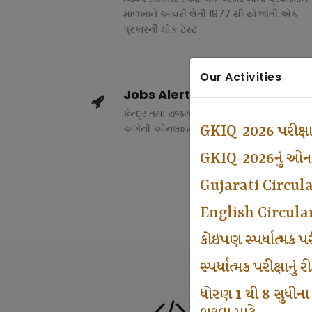
માળખાને આવરી લેતી 1977 થી યોજાતી એક
પ્રકારની મોક ટેસ્ટ.
Our Activities
Jobs Alert
કેન્દ્ર તથા રાજ્ય સરકારના વિવિધ વિભાગોમાં ભર
અંગેની ઓનલાઇન માહિતી.
GKIQ-2026 પરીક્ષ
GKIQ-2026નું ઓનલા
Gujarati Circul
English Circula
કોઇપણ સ્પર્ધાત્મક 
સ્પર્ધાત્મક પરીક્ષાનુ
ધોરણ 1 થી 8 સુધીના