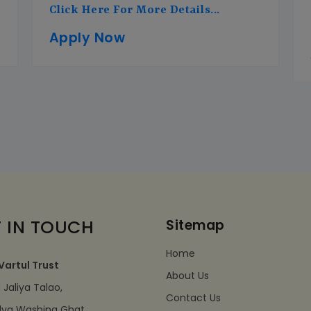
Click Here For More Details...
Apply Now
 IN TOUCH
Sitemap
Home
Vartul Trust
About Us
Jaliya Talao,
Contact Us
dva Washing Ghat,