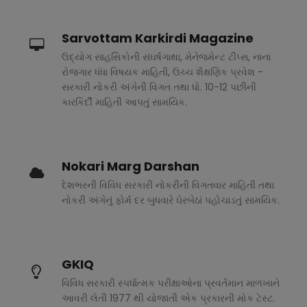
Sarvottam Karkirdi Magazine
ઉદ્યોગ સાહસિકોની સંઘર્ષગાથા, મેનેજમેન્ટ ટીપ્સ, નાના
રોજગાર ધંધા વિષયક માહિતી, ઉચ્ચ શૈક્ષણિક પ્રવેશ -
સરકારી નોકરી અંગેની વિગત તથા ધો. 10-12 પછીની
કારકિર્દી માહિતી આપતું સામયિક.
Nokari Marg Darshan
દેશભરની વિવિધ સરકારી નોકરીની વિગતવાર માહિતી તથા
નોકરી અંગેનું ફોર્મ દર બુધવારે ઘેરબેઠાં પહોચાડતું સામયિક.
GKIQ
વિવિધ સરકારી સ્પર્ધાત્મક પરીક્ષાઓના પ્રવર્તમાન માળખાને
આવરી લેતી 1977 થી યોજાતી એક પ્રકારની મોક ટેસ્ટ.