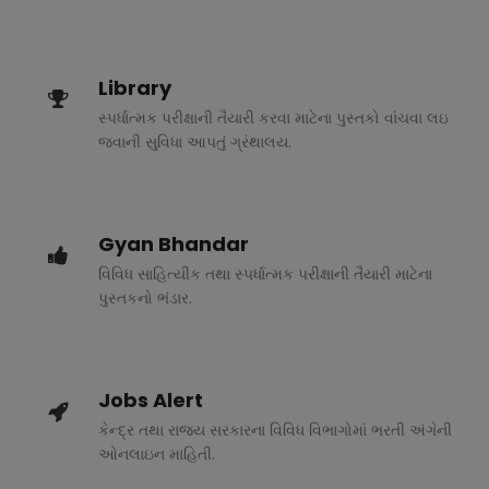
Library
સ્પર્ધાત્મક પરીક્ષાની તૈયારી કરવા માટેના પુસ્તકો વાંચવા લઇ
જવાની સુવિધા આપતું ગ્રંથાલય.
Gyan Bhandar
વિવિધ સાહિત્યીક તથા સ્પર્ધાત્મક પરીક્ષાની તૈયારી માટેના
પુસ્તકનો ભંડાર.
Jobs Alert
કેન્દ્ર તથા રાજ્ય સરકારના વિવિધ વિભાગોમાં ભરતી અંગેની
ઓનલાઇન માહિતી.