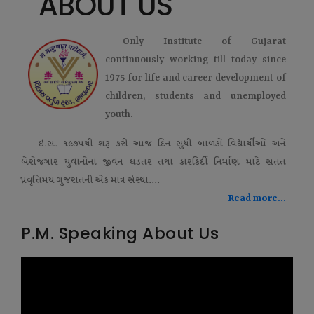
ABOUT US
Only Institute of Gujarat
continuously working till today since
1975 for life and career development of
children, students and unemployed
youth.
ઇ.સ. ૧૯૭૫થી શરૂ કરી આજ દિન સુધી બાળકો વિદ્યાર્થીઓ અને
બેરોજગાર યુવાનોના જીવન ઘડતર તથા કારકિર્દી નિર્માણ માટે સતત
પ્રવૃત્તિમય ગુજરાતની એક માત્ર સંસ્થા....
Read more...
P.M. Speaking About Us