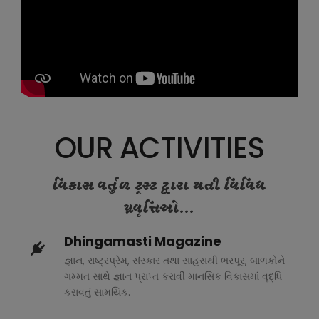
OUR ACTIVITIES
વિકાસ વર્તુળ ટ્રસ્ટ દ્વારા થતી વિવિધ
પ્રવૃત્તિઓ...
Dhingamasti Magazine
જ્ઞાન, રાષ્ટ્રપ્રેમ, સંસ્કાર તથા સાહસથી ભરપૂર, બાળકોને
ગમ્મત સાથે જ્ઞાન પ્રાપ્ત કરાવી માનસિક વિકાસમાં વૃદ્ધિ
કરાવતું સામયિક.