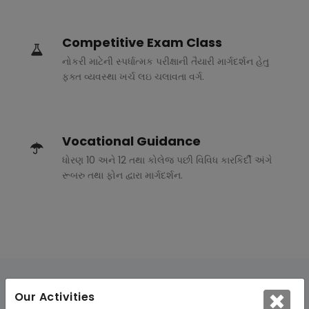
Competitive Exam Class
નોકરી માટેની સ્પર્ધાત્મક પરીક્ષાની તૈયારી માર્ગદર્શન હેતુ
ફક્ત વ્યવસ્થા ખર્ચ લઇ ચલાવતા વર્ગ.
Vocational Guidance
ધોરણ 10 અને 12 તથા કોલેજ પછી વિવિધ કારકિર્દી અંગે
રૂબરુ તથા ફોન દ્વારા માર્ગદર્શન.
Our Activities