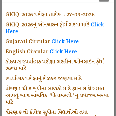
497
GKIQ-2026 પરીક્ષા તારીખ : 27-09-2026
GKIQ-2026નું ઓનલાઇન ફોર્મ ભરવા માટે
Click
Dhingamasti Subscription
Here
Gujarati Circular
Click Here
666
English Circular
Click Here
કોઇપણ સ્પર્ધાત્મક પરીક્ષા ભરતીના ઓનલાઇન ફોર્મ
ભરવા માટે
Sarvottam Karkirdi Subscripton
સ્પર્ધાત્મક પરીક્ષાનું રીઝલ્ટ જાણવા માટે
ધોરણ 1 થી 8 સુધીના બાળકો માટે જ્ઞાન સાથે ગમ્મત
1000
આપતું બાળ સામયિક "ધીંગામસ્તી" નું લવાજમ ભરવા
માટે
ધોરણ 9 થી કોલેજ સુધીના વિદ્યાર્થીઓ તથા
Participate School In GKIQ