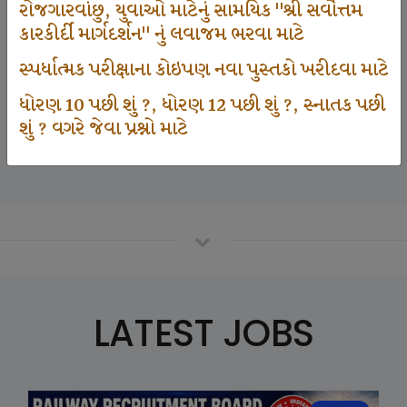
રોજગારવાંછુ, યુવાઓ માટેનું સામયિક "શ્રી સર્વોત્તમ
કારકીર્દી માર્ગદર્શન" નું લવાજમ ભરવા માટે
125000
સ્પર્ધાત્મક પરીક્ષાના કોઇપણ નવા પુસ્તકો ખરીદવા માટે
ધોરણ 10 પછી શું ?, ધોરણ 12 પછી શું ?, સ્નાતક પછી
શું ? વગરે જેવા પ્રશ્નો માટે
Number Of Student In GKIQ
LATEST JOBS