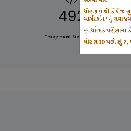
ભરવા માટે
492
ધોરણ 9 થી કોલેજ સુધી
માર્ગદર્શન" નું લવાજ
સ્પર્ધાત્મક પરીક્ષાન
Dhingamasti Subscription
Sar
ધોરણ 10 પછી શું ?, ધ