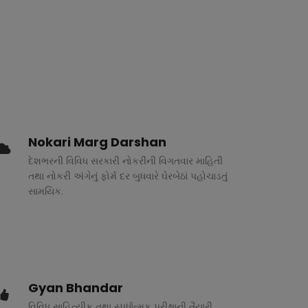
Nokari Marg Darshan
દેશભરની વિવિધ સરકારી નોકરીની વિગતવાર માહિતી
તથા નોકરી અંગેનું ફોર્મ દર બુધવારે ઘેરબેઠાં પહોચાડતું
સામયિક.
Gyan Bhandar
વિવિધ સાહિત્યીક તથા સ્પર્ધાત્મક પરીક્ષાની તૈયારી