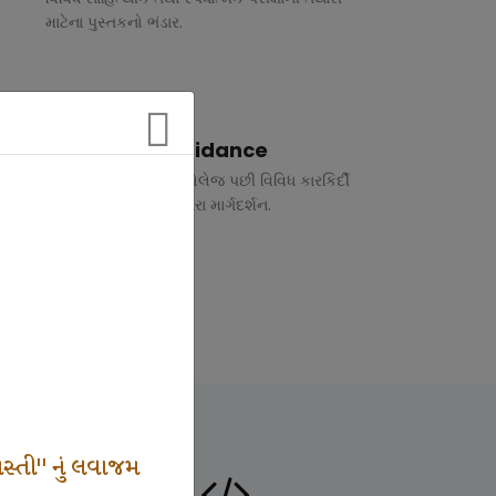
માટેના પુસ્તકનો ભંડાર.
Vocational Guidance
ધોરણ 10 અને 12 તથા કોલેજ પછી વિવિધ કારકિર્દી
અંગે રૂબરુ તથા ફોન દ્વારા માર્ગદર્શન.
સ્તી" નું લવાજમ