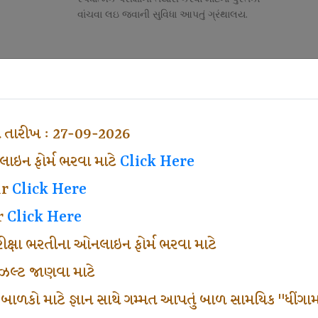
વાંચવા લઇ જવાની સુવિધા આપતું ગ્રંથાલય.
Competitive Exam Class
તી
નોકરી માટેની સ્પર્ધાત્મક પરીક્ષાની તૈયારી માર્ગદર્શન
હેતુ ફક્ત વ્યવસ્થા ખર્ચ લઇ ચલાવતા વર્ગ.
ા તારીખ : 27-09-2026
ઇન ફોર્મ ભરવા માટે
Click Here
ar
Click Here
r
Click Here
પરીક્ષા ભરતીના ઓનલાઇન ફોર્મ ભરવા માટે
ં રીઝલ્ટ જાણવા માટે
 બાળકો માટે જ્ઞાન સાથે ગમ્મત આપતું બાળ સામયિક "ધીંગામ