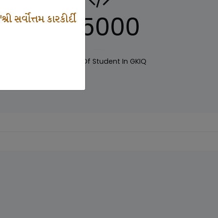
125000
 સર્વોત્તમ કારકીર્દી
IQ
Number Of Student In GKIQ