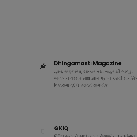
Dhingamasti Magazine
જ્ઞાન, રાષ્ટ્રપ્રેમ, સંસ્કાર તથા સાહસથી ભરપૂર,
બાળકોને ગમ્મત સાથે જ્ઞાન પ્રાપ્ત કરાવી માનસિ
વિકાસમાં વૃદ્ધિ કરાવતું સામયિક.
GKIQ
વિવિધ સરકારી સ્પર્ધાત્મક પરીક્ષાઓના પ્રવર્તમાન