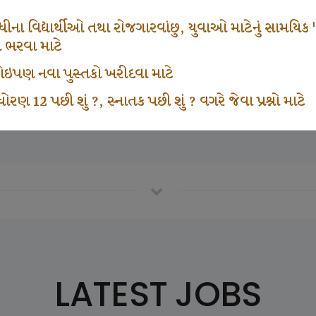
665
1000
ના વિદ્યાર્થીઓ તથા રોજગારવાંછુ, યુવાઓ માટેનું સામયિક "શ્રી
મ ભરવા માટે
ા કોઇપણ નવા પુસ્તકો ખરીદવા માટે
vottam Karkirdi Subscripton
Participate School In GK
ોરણ 12 પછી શું ?, સ્નાતક પછી શું ? વગરે જેવા પ્રશ્નો માટે
LATEST JOBS