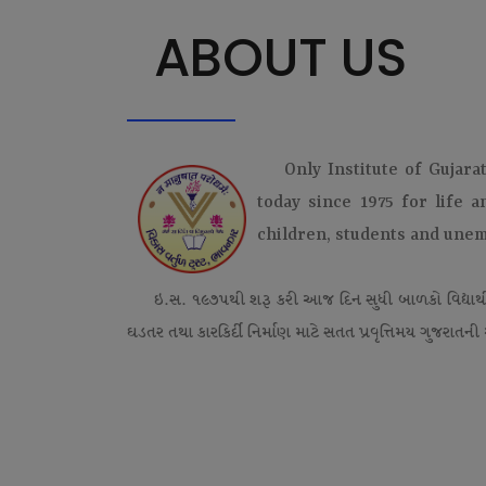
ABOUT US
Only Institute of Gujara
today since 1975 for life 
children, students and une
ઇ.સ. ૧૯૭૫થી શરૂ કરી આજ દિન સુધી બાળકો વિદ્યાર્
ઘડતર તથા કારકિર્દી નિર્માણ માટે સતત પ્રવૃત્તિમય ગુજરાતની એ