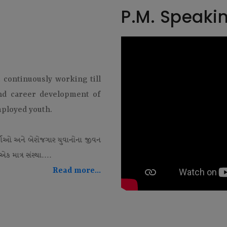
P.M. Speaki
t continuously working till
and career development of
mployed youth.
થીઓ અને બેરોજગાર યુવાનોના જીવન
ક માત્ર સંસ્થા....
Read more...