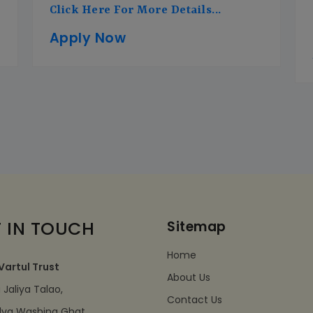
Click Here For More Details...
Apply Now
 IN TOUCH
Sitemap
Home
Vartul Trust
About Us
Jaliya Talao,
Contact Us
dva Washing Ghat,