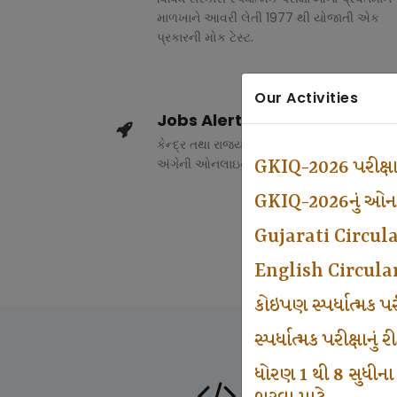
માળખાને આવરી લેતી 1977 થી યોજાતી એક
પ્રકારની મોક ટેસ્ટ.
Our Activities
Jobs Alert
કેન્દ્ર તથા રાજ્ય સરકારના વિવિધ વિભાગોમાં ભર
અંગેની ઓનલાઇન માહિતી.
GKIQ-2026 પરીક્ષ
GKIQ-2026નું ઓનલા
Gujarati Circul
English Circula
કોઇપણ સ્પર્ધાત્મક 
સ્પર્ધાત્મક પરીક્ષાનુ
ધોરણ 1 થી 8 સુધીના