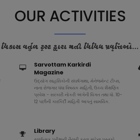
OUR ACTIVITIES
વિકાસ વર્તુળ ટ્રસ્ટ દ્વારા થતી વિવિધ પ્રવૃત્તિઓ...
Sarvottam Karkirdi
Magazine
ક
ઉદ્યોગ સાહસિકોની સંઘર્ષગાથા, મેનેજમેન્ટ ટીપ્સ,
નાના રોજગાર ધંધા વિષયક માહિતી, ઉચ્ચ શૈક્ષણિક
પ્રવેશ - સરકારી નોકરી અંગેની વિગત તથા ધો. 10-
12 પછીની કારકિર્દી માહિતી આપતું સામયિક.
Library
સ્પર્ધાત્મક પરીક્ષાની તૈયારી કરવા માટેના પુસ્તકો