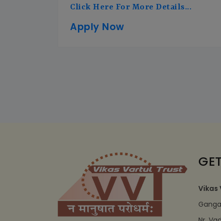
Click Here For More Details...
Apply Now
GET
Vikas 
Ganga 
Nr. Va