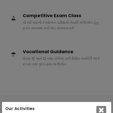
Competitive Exam Class
નોકરી માટેની સ્પર્ધાત્મક પરીક્ષાની તૈયારી માર્ગદર્શન હેતુ
ફક્ત વ્યવસ્થા ખર્ચ લઇ ચલાવતા વર્ગ.
Vocational Guidance
ધોરણ 10 અને 12 તથા કોલેજ પછી વિવિધ કારકિર્દી અંગે
રૂબરુ તથા ફોન દ્વારા માર્ગદર્શન.
Our Activities