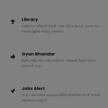
Library
સ્પર્ધાત્મક પરીક્ષાની તૈયારી કરવા માટેના પુસ્તકો વાંચવા લઇ
જવાની સુવિધા આપતું ગ્રંથાલય.
Gyan Bhandar
વિવિધ સાહિત્યીક તથા સ્પર્ધાત્મક પરીક્ષાની તૈયારી માટેના
પુસ્તકનો ભંડાર.
Jobs Alert
કેન્દ્ર તથા રાજ્ય સરકારના વિવિધ વિભાગોમાં ભરતી અંગેની
ઓનલાઇન માહિતી.