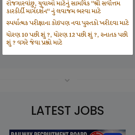
રોજગારવાંછુ, યુવાઓ માટેનું સામયિક "શ્રી સર્વોત્તમ
કારકીર્દી માર્ગદર્શન" નું લવાજમ ભરવા માટે
125000
સ્પર્ધાત્મક પરીક્ષાના કોઇપણ નવા પુસ્તકો ખરીદવા માટે
ધોરણ 10 પછી શું ?, ધોરણ 12 પછી શું ?, સ્નાતક પછી
શું ? વગરે જેવા પ્રશ્નો માટે
Number Of Student In GKIQ
LATEST JOBS