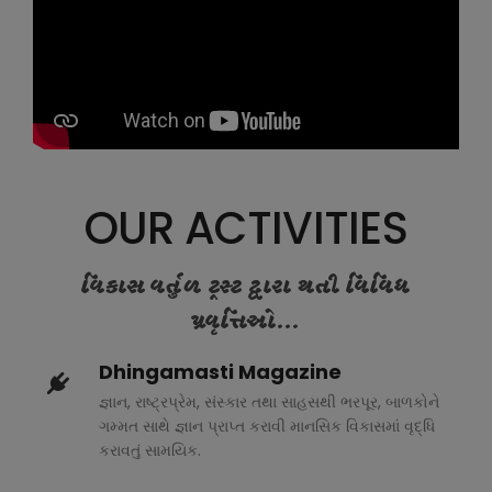
OUR ACTIVITIES
વિકાસ વર્તુળ ટ્રસ્ટ દ્વારા થતી વિવિધ
પ્રવૃત્તિઓ...
Dhingamasti Magazine
જ્ઞાન, રાષ્ટ્રપ્રેમ, સંસ્કાર તથા સાહસથી ભરપૂર, બાળકોને
ગમ્મત સાથે જ્ઞાન પ્રાપ્ત કરાવી માનસિક વિકાસમાં વૃદ્ધિ
કરાવતું સામયિક.