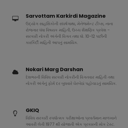
Sarvottam Karkirdi Magazine
ઉદ્યોગ સાહસિકોની સંઘર્ષગાથા, મેનેજમેન્ટ ટીપ્સ, નાના
રોજગાર ધંધા વિષયક માહિતી, ઉચ્ચ શૈક્ષણિક પ્રવેશ -
સરકારી નોકરી અંગેની વિગત તથા ધો. 10-12 પછીની
કારકિર્દી માહિતી આપતું સામયિક.
Nokari Marg Darshan
દેશભરની વિવિધ સરકારી નોકરીની વિગતવાર માહિતી તથા
નોકરી અંગેનું ફોર્મ દર બુધવારે ઘેરબેઠાં પહોચાડતું સામયિક.
GKIQ
વિવિધ સરકારી સ્પર્ધાત્મક પરીક્ષાઓના પ્રવર્તમાન માળખાને
આવરી લેતી 1977 થી યોજાતી એક પ્રકારની મોક ટેસ્ટ.