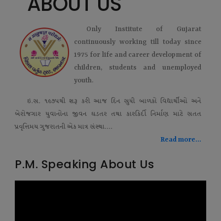
ABOUT US
Only Institute of Gujarat
continuously working till today since
1975 for life and career development of
children, students and unemployed
youth.
ઇ.સ. ૧૯૭૫થી શરૂ કરી આજ દિન સુધી બાળકો વિદ્યાર્થીઓ અને
બેરોજગાર યુવાનોના જીવન ઘડતર તથા કારકિર્દી નિર્માણ માટે સતત
પ્રવૃત્તિમય ગુજરાતની એક માત્ર સંસ્થા....
Read more...
P.M. Speaking About Us