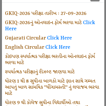
500
GKIQ-2026 પરીક્ષા તારીખ : 27-09-2026
GKIQ-2026નું ઓનલાઇન ફોર્મ ભરવા માટે
Click
Dhingamasti Subscription
Here
Gujarati Circular
Click Here
671
English Circular
Click Here
કોઇપણ સ્પર્ધાત્મક પરીક્ષા ભરતીના ઓનલાઇન ફોર્મ
ભરવા માટે
Sarvottam Karkirdi Subscripton
સ્પર્ધાત્મક પરીક્ષાનું રીઝલ્ટ જાણવા માટે
ધોરણ 1 થી 8 સુધીના બાળકો માટે જ્ઞાન સાથે ગમ્મત
1000
આપતું બાળ સામયિક "ધીંગામસ્તી" નું લવાજમ ભરવા
માટે
ધોરણ 9 થી કોલેજ સુધીના વિદ્યાર્થીઓ તથા
Participate School In GKIQ