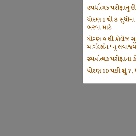
સ્પર્ધાત્મક પરીક્ષાનુ
ધોરણ 1 થી 8 સુધીના
ભરવા માટે
ધોરણ 9 થી કોલેજ સુધી
માર્ગદર્શન" નું લવાજ
સ્પર્ધાત્મક પરીક્ષાન
ધોરણ 10 પછી શું ?, ધ