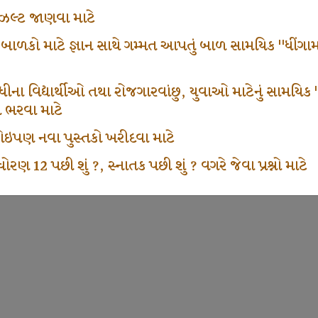
ં રીઝલ્ટ જાણવા માટે
 બાળકો માટે જ્ઞાન સાથે ગમ્મત આપતું બાળ સામયિક "ધીંગામ
ના વિદ્યાર્થીઓ તથા રોજગારવાંછુ, યુવાઓ માટેનું સામયિક "શ્રી
મ ભરવા માટે
ા કોઇપણ નવા પુસ્તકો ખરીદવા માટે
ોરણ 12 પછી શું ?, સ્નાતક પછી શું ? વગરે જેવા પ્રશ્નો માટે