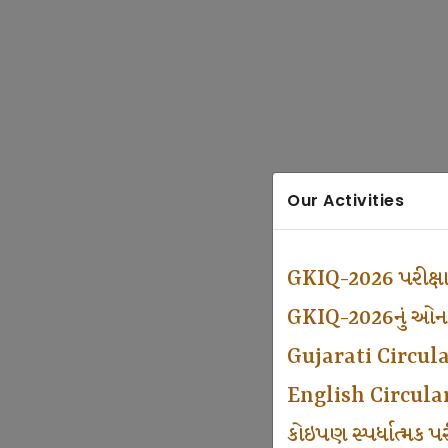
Our Activities
GKIQ-2026 પરીક્ષ
GKIQ-2026નું ઓનલા
Gujarati Circul
English Circula
કોઇપણ સ્પર્ધાત્મક 