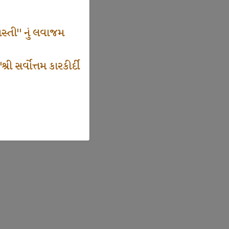
સ્તી" નું લવાજમ
 સર્વોત્તમ કારકીર્દી