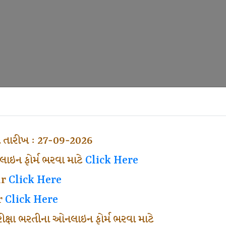
ા તારીખ : 27-09-2026
ઇન ફોર્મ ભરવા માટે
Click Here
ar
Click Here
r
Click Here
પરીક્ષા ભરતીના ઓનલાઇન ફોર્મ ભરવા માટે