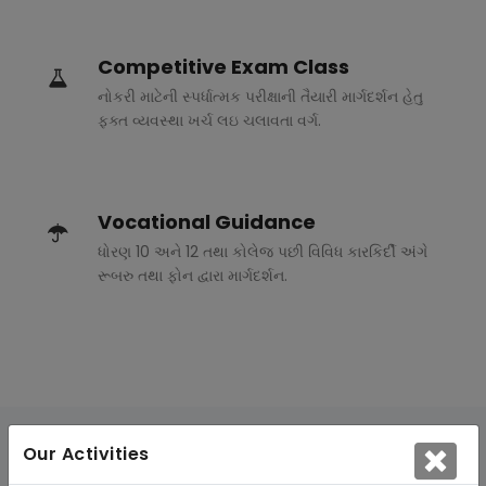
Competitive Exam Class
નોકરી માટેની સ્પર્ધાત્મક પરીક્ષાની તૈયારી માર્ગદર્શન હેતુ
ફક્ત વ્યવસ્થા ખર્ચ લઇ ચલાવતા વર્ગ.
Vocational Guidance
ધોરણ 10 અને 12 તથા કોલેજ પછી વિવિધ કારકિર્દી અંગે
રૂબરુ તથા ફોન દ્વારા માર્ગદર્શન.
Our Activities