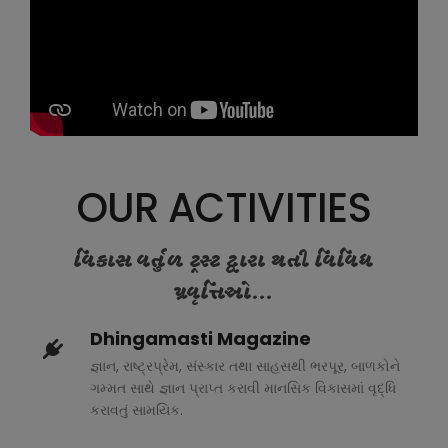
OUR ACTIVITIES
વિકાસ વર્તુળ ટ્રસ્ટ દ્વારા થતી વિવિધ
પ્રવૃત્તિઓ...
Dhingamasti Magazine
જ્ઞાન, રાષ્ટ્રપ્રેમ, સંસ્કાર તથા સાહસથી ભરપૂર, બાળકોને
ગમ્મત સાથે જ્ઞાન પ્રાપ્ત કરાવી માનસિક વિકાસમાં વૃદ્ધિ
કરાવતું સામયિક.