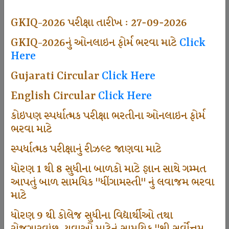
494
GKIQ-2026 પરીક્ષા તારીખ : 27-09-2026
GKIQ-2026નું ઓનલાઇન ફોર્મ ભરવા માટે
Click
Here
Dhingamasti Subscription
Gujarati Circular
Click Here
665
English Circular
Click Here
કોઇપણ સ્પર્ધાત્મક પરીક્ષા ભરતીના ઓનલાઇન ફોર્મ
ભરવા માટે
Sarvottam Karkirdi Subscripton
સ્પર્ધાત્મક પરીક્ષાનું રીઝલ્ટ જાણવા માટે
ધોરણ 1 થી 8 સુધીના બાળકો માટે જ્ઞાન સાથે ગમ્મત
1000
આપતું બાળ સામયિક "ધીંગામસ્તી" નું લવાજમ ભરવા
માટે
ધોરણ 9 થી કોલેજ સુધીના વિદ્યાર્થીઓ તથા
Participate School In GKIQ