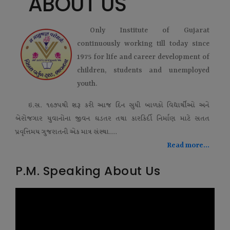
ABOUT US
Only Institute of Gujarat
continuously working till today since
1975 for life and career development of
children, students and unemployed
youth.
ઇ.સ. ૧૯૭૫થી શરૂ કરી આજ દિન સુધી બાળકો વિદ્યાર્થીઓ અને
બેરોજગાર યુવાનોના જીવન ઘડતર તથા કારકિર્દી નિર્માણ માટે સતત
પ્રવૃત્તિમય ગુજરાતની એક માત્ર સંસ્થા....
Read more...
P.M. Speaking About Us