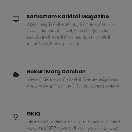
Sarvottam Karkirdi Magazine
ઉદ્યોગ સાહસિકોની સંઘર્ષગાથા, મેનેજમેન્ટ ટીપ્સ, નાના
રોજગાર ધંધા વિષયક માહિતી, ઉચ્ચ શૈક્ષણિક પ્રવેશ -
સરકારી નોકરી અંગેની વિગત તથા ધો. 10-12 પછીની
કારકિર્દી માહિતી આપતું સામયિક.
Nokari Marg Darshan
દેશભરની વિવિધ સરકારી નોકરીની વિગતવાર માહિતી તથા
નોકરી અંગેનું ફોર્મ દર બુધવારે ઘેરબેઠાં પહોચાડતું સામયિક.
GKIQ
વિવિધ સરકારી સ્પર્ધાત્મક પરીક્ષાઓના પ્રવર્તમાન માળખાને
આવરી લેતી 1977 થી યોજાતી એક પ્રકારની મોક ટેસ્ટ.