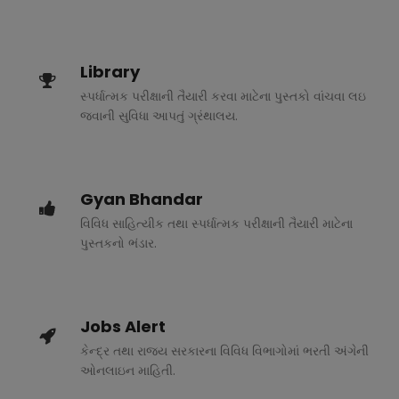
Library
સ્પર્ધાત્મક પરીક્ષાની તૈયારી કરવા માટેના પુસ્તકો વાંચવા લઇ
જવાની સુવિધા આપતું ગ્રંથાલય.
Gyan Bhandar
વિવિધ સાહિત્યીક તથા સ્પર્ધાત્મક પરીક્ષાની તૈયારી માટેના
પુસ્તકનો ભંડાર.
Jobs Alert
કેન્દ્ર તથા રાજ્ય સરકારના વિવિધ વિભાગોમાં ભરતી અંગેની
ઓનલાઇન માહિતી.