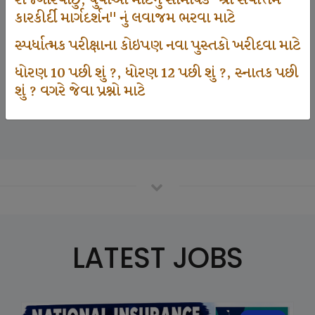
રોજગારવાંછુ, યુવાઓ માટેનું સામયિક "શ્રી સર્વોત્તમ
કારકીર્દી માર્ગદર્શન" નું લવાજમ ભરવા માટે
સ્પર્ધાત્મક પરીક્ષાના કોઇપણ નવા પુસ્તકો ખરીદવા માટે
125000
ધોરણ 10 પછી શું ?, ધોરણ 12 પછી શું ?, સ્નાતક પછી
શું ? વગરે જેવા પ્રશ્નો માટે
Number Of Student In GKIQ
LATEST JOBS