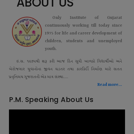
ABOUT US
Only Institute of Gujarat
continuously working till today since
1975 for life and career development of
children, students and unemployed
youth.
ઇ.સ. ૧૯૭૫થી શરૂ કરી આજ દિન સુધી બાળકો વિદ્યાર્થીઓ અને
બેરોજગાર યુવાનોના જીવન ઘડતર તથા કારકિર્દી નિર્માણ માટે સતત
પ્રવૃત્તિમય ગુજરાતની એક માત્ર સંસ્થા....
Read more...
P.M. Speaking About Us