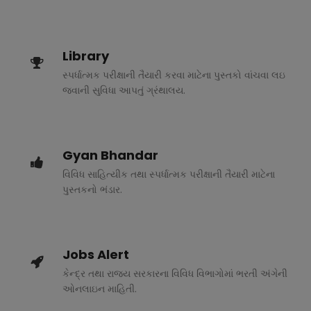
Library
સ્પર્ધાત્મક પરીક્ષાની તૈયારી કરવા માટેના પુસ્તકો વાંચવા લઇ
જવાની સુવિધા આપતું ગ્રંથાલય.
Gyan Bhandar
વિવિધ સાહિત્યીક તથા સ્પર્ધાત્મક પરીક્ષાની તૈયારી માટેના
પુસ્તકનો ભંડાર.
Jobs Alert
કેન્દ્ર તથા રાજ્ય સરકારના વિવિધ વિભાગોમાં ભરતી અંગેની
ઓનલાઇન માહિતી.