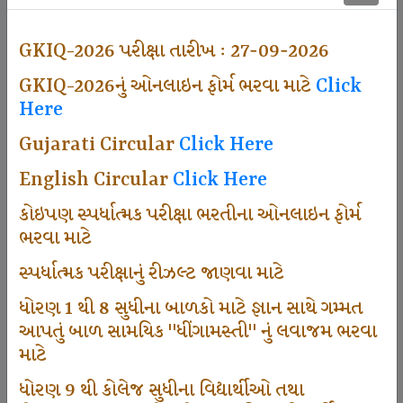
500
GKIQ-2026 પરીક્ષા તારીખ : 27-09-2026
GKIQ-2026નું ઓનલાઇન ફોર્મ ભરવા માટે
Click
Dhingamasti Subscription
Here
Gujarati Circular
Click Here
671
English Circular
Click Here
કોઇપણ સ્પર્ધાત્મક પરીક્ષા ભરતીના ઓનલાઇન ફોર્મ
ભરવા માટે
Sarvottam Karkirdi Subscripton
સ્પર્ધાત્મક પરીક્ષાનું રીઝલ્ટ જાણવા માટે
ધોરણ 1 થી 8 સુધીના બાળકો માટે જ્ઞાન સાથે ગમ્મત
1000
આપતું બાળ સામયિક "ધીંગામસ્તી" નું લવાજમ ભરવા
માટે
ધોરણ 9 થી કોલેજ સુધીના વિદ્યાર્થીઓ તથા
Participate School In GKIQ