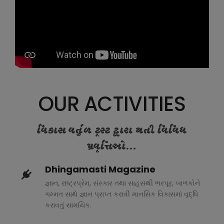
OUR ACTIVITIES
વિકાસ વર્તુળ ટ્રસ્ટ દ્વારા થતી વિવિધ
પ્રવૃત્તિઓ...
Dhingamasti Magazine
જ્ઞાન, રાષ્ટ્રપ્રેમ, સંસ્કાર તથા સાહસથી ભરપૂર, બાળકોને
ગમ્મત સાથે જ્ઞાન પ્રાપ્ત કરાવી માનસિક વિકાસમાં વૃદ્ધિ
કરાવતું સામયિક.