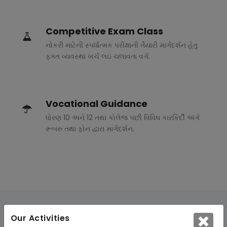
Competitive Exam Class
નોકરી માટેની સ્પર્ધાત્મક પરીક્ષાની તૈયારી માર્ગદર્શન હેતુ
ફક્ત વ્યવસ્થા ખર્ચ લઇ ચલાવતા વર્ગ.
Vocational Guidance
ધોરણ 10 અને 12 તથા કોલેજ પછી વિવિધ કારકિર્દી અંગે
રૂબરુ તથા ફોન દ્વારા માર્ગદર્શન.
Our Activities