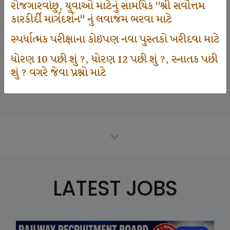
રોજગારવાંછુ, યુવાઓ માટેનું સામયિક "શ્રી સર્વોત્તમ
કારકીર્દી માર્ગદર્શન" નું લવાજમ ભરવા માટે
125000
સ્પર્ધાત્મક પરીક્ષાના કોઇપણ નવા પુસ્તકો ખરીદવા માટે
ધોરણ 10 પછી શું ?, ધોરણ 12 પછી શું ?, સ્નાતક પછી
શું ? વગરે જેવા પ્રશ્નો માટે
Number Of Student In GKIQ
LATEST JOBS