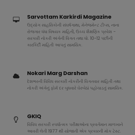
Sarvottam Karkirdi Magazine
ઉદ્યોગ સાહસિકોની સંઘર્ષગાથા, મેનેજમેન્ટ ટીપ્સ, નાના
રોજગાર ધંધા વિષયક માહિતી, ઉચ્ચ શૈક્ષણિક પ્રવેશ -
સરકારી નોકરી અંગેની વિગત તથા ધો. 10-12 પછીની
કારકિર્દી માહિતી આપતું સામયિક.
Nokari Marg Darshan
દેશભરની વિવિધ સરકારી નોકરીની વિગતવાર માહિતી તથા
નોકરી અંગેનું ફોર્મ દર બુધવારે ઘેરબેઠાં પહોચાડતું સામયિક.
GKIQ
વિવિધ સરકારી સ્પર્ધાત્મક પરીક્ષાઓના પ્રવર્તમાન માળખાને
આવરી લેતી 1977 થી યોજાતી એક પ્રકારની મોક ટેસ્ટ.