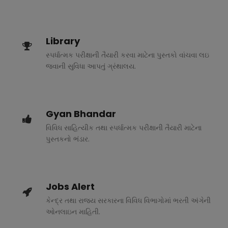
Library
સ્પર્ધાત્મક પરીક્ષાની તૈયારી કરવા માટેના પુસ્તકો વાંચવા લઇ
જવાની સુવિધા આપતું ગ્રંથાલય.
Gyan Bhandar
વિવિધ સાહિત્યીક તથા સ્પર્ધાત્મક પરીક્ષાની તૈયારી માટેના
પુસ્તકનો ભંડાર.
Jobs Alert
કેન્દ્ર તથા રાજ્ય સરકારના વિવિધ વિભાગોમાં ભરતી અંગેની
ઓનલાઇન માહિતી.