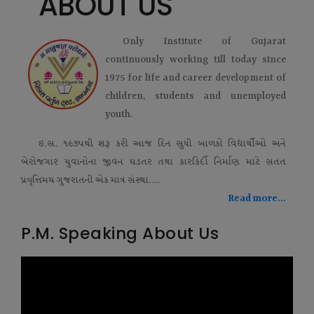
ABOUT US
Only Institute of Gujarat
continuously working till today since
1975 for life and career development of
children, students and unemployed
youth.
ઇ.સ. ૧૯૭૫થી શરૂ કરી આજ દિન સુધી બાળકો વિદ્યાર્થીઓ અને
બેરોજગાર યુવાનોના જીવન ઘડતર તથા કારકિર્દી નિર્માણ માટે સતત
પ્રવૃત્તિમય ગુજરાતની એક માત્ર સંસ્થા....
Read more...
P.M. Speaking About Us