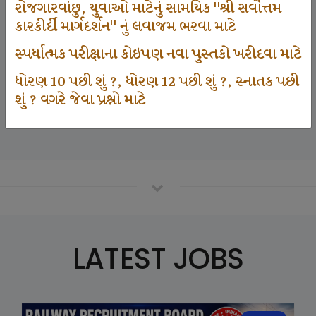
રોજગારવાંછુ, યુવાઓ માટેનું સામયિક "શ્રી સર્વોત્તમ
કારકીર્દી માર્ગદર્શન" નું લવાજમ ભરવા માટે
125000
સ્પર્ધાત્મક પરીક્ષાના કોઇપણ નવા પુસ્તકો ખરીદવા માટે
ધોરણ 10 પછી શું ?, ધોરણ 12 પછી શું ?, સ્નાતક પછી
શું ? વગરે જેવા પ્રશ્નો માટે
Number Of Student In GKIQ
LATEST JOBS