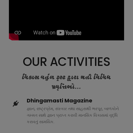
OUR ACTIVITIES
વિકાસ વર્તુળ ટ્રસ્ટ દ્વારા થતી વિવિધ
પ્રવૃત્તિઓ...
Dhingamasti Magazine
જ્ઞાન, રાષ્ટ્રપ્રેમ, સંસ્કાર તથા સાહસથી ભરપૂર, બાળકોને
ગમ્મત સાથે જ્ઞાન પ્રાપ્ત કરાવી માનસિક વિકાસમાં વૃદ્ધિ
કરાવતું સામયિક.