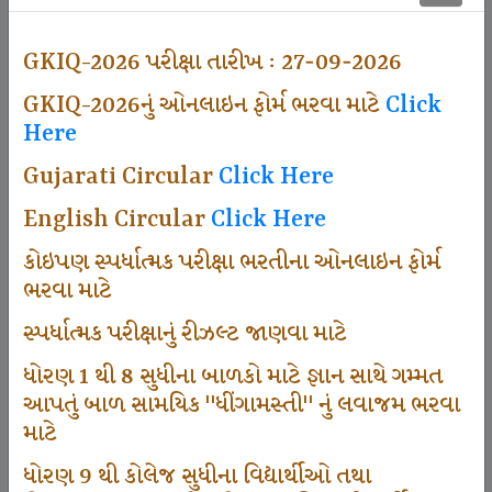
500
GKIQ-2026 પરીક્ષા તારીખ : 27-09-2026
GKIQ-2026નું ઓનલાઇન ફોર્મ ભરવા માટે
Click
Dhingamasti Subscription
Here
Gujarati Circular
Click Here
671
English Circular
Click Here
કોઇપણ સ્પર્ધાત્મક પરીક્ષા ભરતીના ઓનલાઇન ફોર્મ
ભરવા માટે
Sarvottam Karkirdi Subscripton
સ્પર્ધાત્મક પરીક્ષાનું રીઝલ્ટ જાણવા માટે
ધોરણ 1 થી 8 સુધીના બાળકો માટે જ્ઞાન સાથે ગમ્મત
1000
આપતું બાળ સામયિક "ધીંગામસ્તી" નું લવાજમ ભરવા
માટે
ધોરણ 9 થી કોલેજ સુધીના વિદ્યાર્થીઓ તથા
Participate School In GKIQ