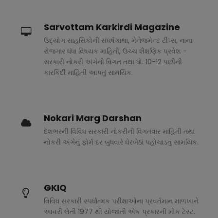
Sarvottam Karkirdi Magazine
ઉદ્યોગ સાહસિકોની સંઘર્ષગાથા, મેનેજમેન્ટ ટીપ્સ, નાના
રોજગાર ધંધા વિષયક માહિતી, ઉચ્ચ શૈક્ષણિક પ્રવેશ -
સરકારી નોકરી અંગેની વિગત તથા ધો. 10-12 પછીની
કારકિર્દી માહિતી આપતું સામયિક.
Nokari Marg Darshan
દેશભરની વિવિધ સરકારી નોકરીની વિગતવાર માહિતી તથા
નોકરી અંગેનું ફોર્મ દર બુધવારે ઘેરબેઠાં પહોચાડતું સામયિક.
GKIQ
વિવિધ સરકારી સ્પર્ધાત્મક પરીક્ષાઓના પ્રવર્તમાન માળખાને
આવરી લેતી 1977 થી યોજાતી એક પ્રકારની મોક ટેસ્ટ.