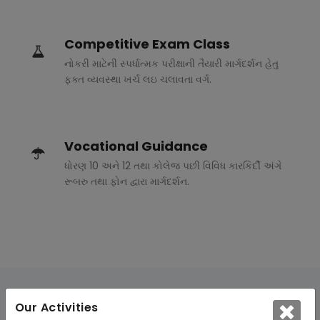
Competitive Exam Class
નોકરી માટેની સ્પર્ધાત્મક પરીક્ષાની તૈયારી માર્ગદર્શન હેતુ
ફક્ત વ્યવસ્થા ખર્ચ લઇ ચલાવતા વર્ગ.
Vocational Guidance
ધોરણ 10 અને 12 તથા કોલેજ પછી વિવિધ કારકિર્દી અંગે
રૂબરુ તથા ફોન દ્વારા માર્ગદર્શન.
Our Activities