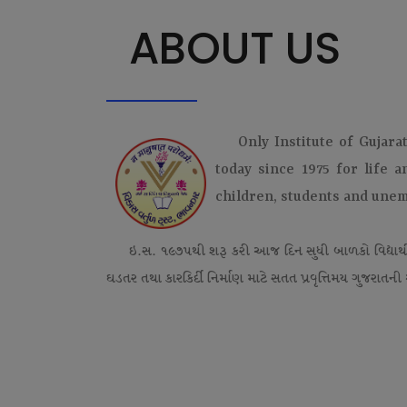
ABOUT US
Only Institute of Gujara
today since 1975 for life 
children, students and une
ઇ.સ. ૧૯૭૫થી શરૂ કરી આજ દિન સુધી બાળકો વિદ્યાર્
ઘડતર તથા કારકિર્દી નિર્માણ માટે સતત પ્રવૃત્તિમય ગુજરાતની એ