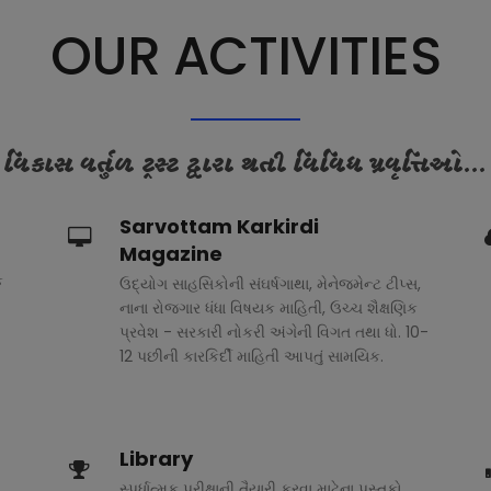
OUR ACTIVITIES
વિકાસ વર્તુળ ટ્રસ્ટ દ્વારા થતી વિવિધ પ્રવૃત્તિઓ...
Sarvottam Karkirdi
Magazine
ક
ઉદ્યોગ સાહસિકોની સંઘર્ષગાથા, મેનેજમેન્ટ ટીપ્સ,
નાના રોજગાર ધંધા વિષયક માહિતી, ઉચ્ચ શૈક્ષણિક
પ્રવેશ - સરકારી નોકરી અંગેની વિગત તથા ધો. 10-
12 પછીની કારકિર્દી માહિતી આપતું સામયિક.
Library
સ્પર્ધાત્મક પરીક્ષાની તૈયારી કરવા માટેના પુસ્તકો