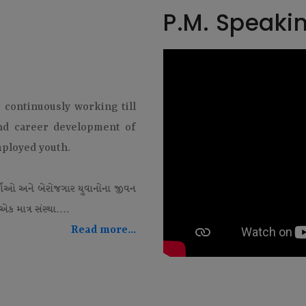
P.M. Speaki
t continuously working till
and career development of
mployed youth.
થીઓ અને બેરોજગાર યુવાનોના જીવન
ક માત્ર સંસ્થા....
Read more...