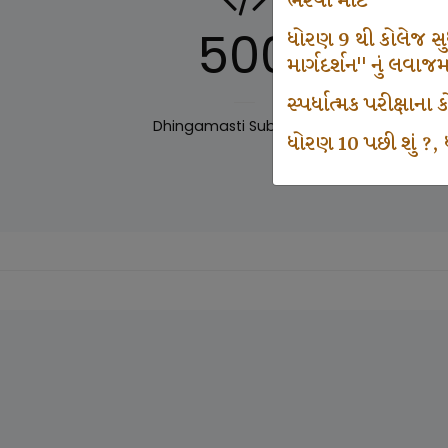
ભરવા માટે
500
ધોરણ 9 થી કોલેજ સુધી
માર્ગદર્શન" નું લવાજ
સ્પર્ધાત્મક પરીક્ષાન
Dhingamasti Subscription
Sar
ધોરણ 10 પછી શું ?, ધ