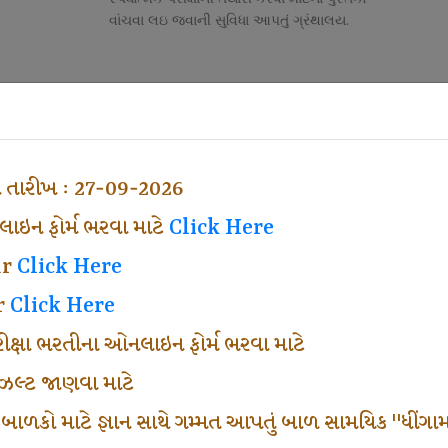
વાંચવા લઇ જવાની સુવિધા આપતું ગ્રંથાલય.
Competitive Exam Class
તી
નોકરી માટેની સ્પર્ધાત્મક પરીક્ષાની તૈયારી માર્ગદર્શન
હેતુ ફક્ત વ્યવસ્થા ખર્ચ લઇ ચલાવતા વર્ગ.
ા તારીખ : 27-09-2026
ઇન ફોર્મ ભરવા માટે
Click Here
ar
Click Here
r
Click Here
પરીક્ષા ભરતીના ઓનલાઇન ફોર્મ ભરવા માટે
ં રીઝલ્ટ જાણવા માટે
 બાળકો માટે જ્ઞાન સાથે ગમ્મત આપતું બાળ સામયિક "ધીંગામ