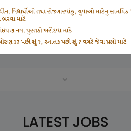
670
1000
ના વિદ્યાર્થીઓ તથા રોજગારવાંછુ, યુવાઓ માટેનું સામયિક "શ્રી
મ ભરવા માટે
ા કોઇપણ નવા પુસ્તકો ખરીદવા માટે
vottam Karkirdi Subscripton
Participate School In GK
ોરણ 12 પછી શું ?, સ્નાતક પછી શું ? વગરે જેવા પ્રશ્નો માટે
LATEST JOBS