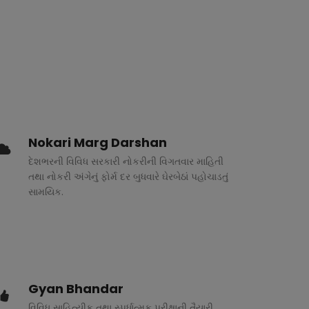
Nokari Marg Darshan
દેશભરની વિવિધ સરકારી નોકરીની વિગતવાર માહિતી
તથા નોકરી અંગેનું ફોર્મ દર બુધવારે ઘેરબેઠાં પહોચાડતું
સામયિક.
Gyan Bhandar
વિવિધ સાહિત્યીક તથા સ્પર્ધાત્મક પરીક્ષાની તૈયારી