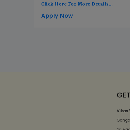
Click Here For More Details...
Apply Now
GET
Vikas 
Ganga 
Nr. Va