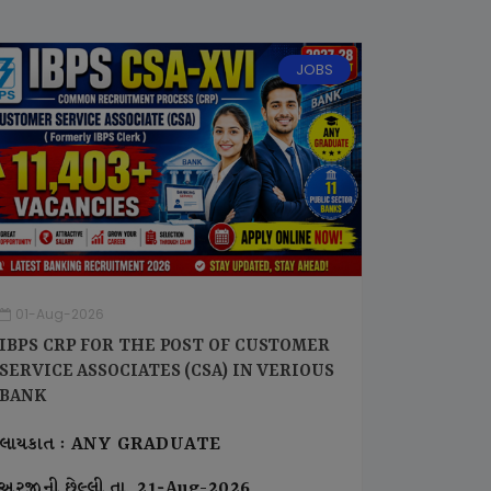
JOBS
01-Aug-2026
IBPS CRP FOR THE POST OF CUSTOMER
SERVICE ASSOCIATES (CSA) IN VERIOUS
BANK
લાયકાત : ANY GRADUATE
અરજીની છેલ્લી તા. 21-Aug-2026