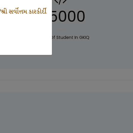
125000
 સર્વોત્તમ કારકીર્દી
IQ
Number Of Student In GKIQ