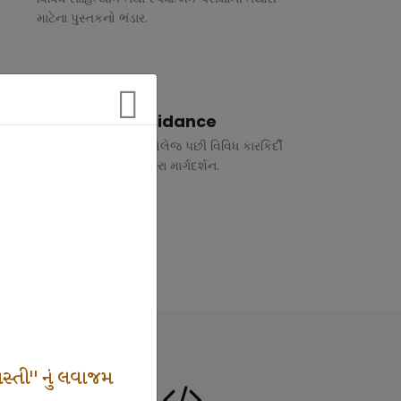
માટેના પુસ્તકનો ભંડાર.
Vocational Guidance
ધોરણ 10 અને 12 તથા કોલેજ પછી વિવિધ કારકિર્દી
અંગે રૂબરુ તથા ફોન દ્વારા માર્ગદર્શન.
સ્તી" નું લવાજમ