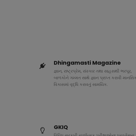
Dhingamasti Magazine
જ્ઞાન, રાષ્ટ્રપ્રેમ, સંસ્કાર તથા સાહસથી ભરપૂર,
બાળકોને ગમ્મત સાથે જ્ઞાન પ્રાપ્ત કરાવી માનસિ
વિકાસમાં વૃદ્ધિ કરાવતું સામયિક.
GKIQ
વિવિધ સરકારી સ્પર્ધાત્મક પરીક્ષાઓના પ્રવર્તમાન