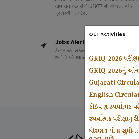
માળખાને આવરી લેતી 1977 થી યોજાતી એક
પ્રકારની મોક ટેસ્ટ.
Our Activities
Jobs Alert
કેન્દ્ર તથા રાજ્ય સરકારના વિવિધ વિભાગોમાં ભર
અંગેની ઓનલાઇન માહિતી.
GKIQ-2026 પરીક્ષ
GKIQ-2026નું ઓનલા
Gujarati Circul
English Circula
કોઇપણ સ્પર્ધાત્મક 
સ્પર્ધાત્મક પરીક્ષાનુ
ધોરણ 1 થી 8 સુધીના