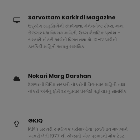
Sarvottam Karkirdi Magazine
ઉદ્યોગ સાહસિકોની સંઘર્ષગાથા, મેનેજમેન્ટ ટીપ્સ, નાના
રોજગાર ધંધા વિષયક માહિતી, ઉચ્ચ શૈક્ષણિક પ્રવેશ -
સરકારી નોકરી અંગેની વિગત તથા ધો. 10-12 પછીની
કારકિર્દી માહિતી આપતું સામયિક.
Nokari Marg Darshan
દેશભરની વિવિધ સરકારી નોકરીની વિગતવાર માહિતી તથા
નોકરી અંગેનું ફોર્મ દર બુધવારે ઘેરબેઠાં પહોચાડતું સામયિક.
GKIQ
વિવિધ સરકારી સ્પર્ધાત્મક પરીક્ષાઓના પ્રવર્તમાન માળખાને
આવરી લેતી 1977 થી યોજાતી એક પ્રકારની મોક ટેસ્ટ.