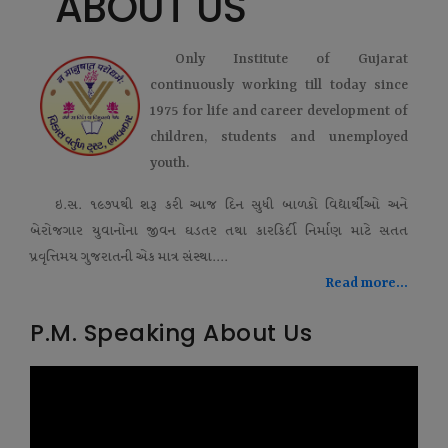
ABOUT US
Only Institute of Gujarat
continuously working till today since
1975 for life and career development of
children, students and unemployed
youth.
ઇ.સ. ૧૯૭૫થી શરૂ કરી આજ દિન સુધી બાળકો વિદ્યાર્થીઓ અને
બેરોજગાર યુવાનોના જીવન ઘડતર તથા કારકિર્દી નિર્માણ માટે સતત
પ્રવૃત્તિમય ગુજરાતની એક માત્ર સંસ્થા....
Read more...
P.M. Speaking About Us