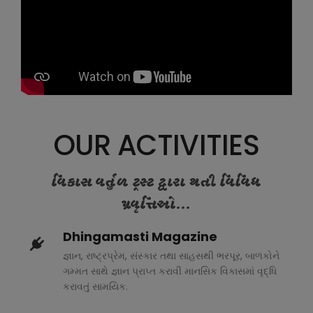
OUR ACTIVITIES
વિકાસ વર્તુળ ટ્રસ્ટ દ્વારા થતી વિવિધ
પ્રવૃત્તિઓ...
Dhingamasti Magazine
જ્ઞાન, રાષ્ટ્રપ્રેમ, સંસ્કાર તથા સાહસથી ભરપૂર, બાળકોને
ગમ્મત સાથે જ્ઞાન પ્રાપ્ત કરાવી માનસિક વિકાસમાં વૃદ્ધિ
કરાવતું સામયિક.