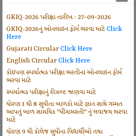
500
GKIQ-2026 પરીક્ષા તારીખ : 27-09-2026
GKIQ-2026નું ઓનલાઇન ફોર્મ ભરવા માટે
Click
Dhingamasti Subscription
Here
Gujarati Circular
Click Here
671
English Circular
Click Here
કોઇપણ સ્પર્ધાત્મક પરીક્ષા ભરતીના ઓનલાઇન ફોર્મ
ભરવા માટે
Sarvottam Karkirdi Subscripton
સ્પર્ધાત્મક પરીક્ષાનું રીઝલ્ટ જાણવા માટે
ધોરણ 1 થી 8 સુધીના બાળકો માટે જ્ઞાન સાથે ગમ્મત
1000
આપતું બાળ સામયિક "ધીંગામસ્તી" નું લવાજમ ભરવા
માટે
ધોરણ 9 થી કોલેજ સુધીના વિદ્યાર્થીઓ તથા
Participate School In GKIQ