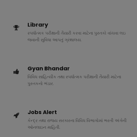
Library
સ્પર્ધાત્મક પરીક્ષાની તૈયારી કરવા માટેના પુસ્તકો વાંચવા લઇ
જવાની સુવિધા આપતું ગ્રંથાલય.
Gyan Bhandar
વિવિધ સાહિત્યીક તથા સ્પર્ધાત્મક પરીક્ષાની તૈયારી માટેના
પુસ્તકનો ભંડાર.
Jobs Alert
કેન્દ્ર તથા રાજ્ય સરકારના વિવિધ વિભાગોમાં ભરતી અંગેની
ઓનલાઇન માહિતી.