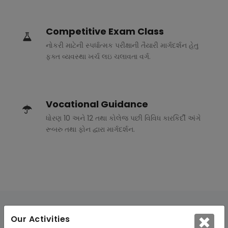
Competitive Exam Class
નોકરી માટેની સ્પર્ધાત્મક પરીક્ષાની તૈયારી માર્ગદર્શન હેતુ
ફક્ત વ્યવસ્થા ખર્ચ લઇ ચલાવતા વર્ગ.
Vocational Guidance
ધોરણ 10 અને 12 તથા કોલેજ પછી વિવિધ કારકિર્દી અંગે
રૂબરુ તથા ફોન દ્વારા માર્ગદર્શન.
Our Activities