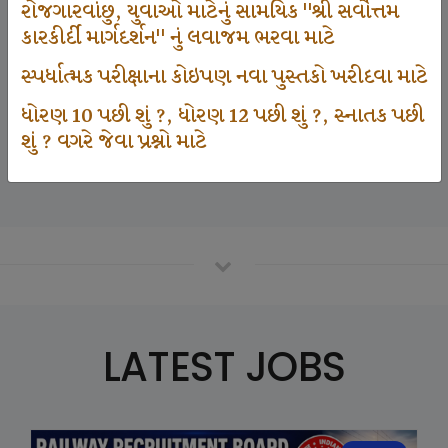
રોજગારવાંછુ, યુવાઓ માટેનું સામયિક "શ્રી સર્વોત્તમ
કારકીર્દી માર્ગદર્શન" નું લવાજમ ભરવા માટે
125000
સ્પર્ધાત્મક પરીક્ષાના કોઇપણ નવા પુસ્તકો ખરીદવા માટે
ધોરણ 10 પછી શું ?, ધોરણ 12 પછી શું ?, સ્નાતક પછી
શું ? વગરે જેવા પ્રશ્નો માટે
Number Of Student In GKIQ
LATEST JOBS