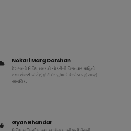
Nokari Marg Darshan
દેશભરની વિવિધ સરકારી નોકરીની વિગતવાર માહિતી
તથા નોકરી અંગેનું ફોર્મ દર બુધવારે ઘેરબેઠાં પહોચાડતું
સામયિક.
Gyan Bhandar
વિવિધ સાહિત્યીક તથા સ્પર્ધાત્મક પરીક્ષાની તૈયારી