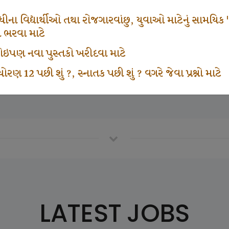
665
1000
ના વિદ્યાર્થીઓ તથા રોજગારવાંછુ, યુવાઓ માટેનું સામયિક "શ્રી
મ ભરવા માટે
ા કોઇપણ નવા પુસ્તકો ખરીદવા માટે
vottam Karkirdi Subscripton
Participate School In GK
ોરણ 12 પછી શું ?, સ્નાતક પછી શું ? વગરે જેવા પ્રશ્નો માટે
LATEST JOBS