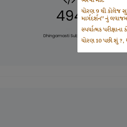
ભરવા માટે
494
ધોરણ 9 થી કોલેજ સુધી
માર્ગદર્શન" નું લવાજ
સ્પર્ધાત્મક પરીક્ષાન
Dhingamasti Subscription
Sar
ધોરણ 10 પછી શું ?, ધ