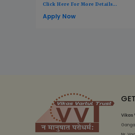
Click Here For More Details...
Apply Now
GET
Vikas 
Ganga 
Nr. Va