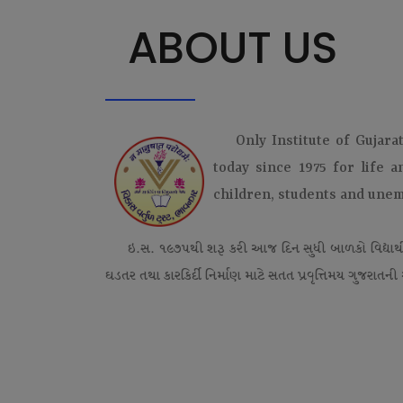
ABOUT US
Only Institute of Gujara
today since 1975 for life 
children, students and une
ઇ.સ. ૧૯૭૫થી શરૂ કરી આજ દિન સુધી બાળકો વિદ્યાર્
ઘડતર તથા કારકિર્દી નિર્માણ માટે સતત પ્રવૃત્તિમય ગુજરાતની એ