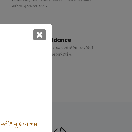
માટેના પુસ્તકનો ભંડાર.
Vocational Guidance
ધોરણ 10 અને 12 તથા કોલેજ પછી વિવિધ કારકિર્દી
અંગે રૂબરુ તથા ફોન દ્વારા માર્ગદર્શન.
સ્તી" નું લવાજમ