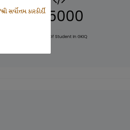
125000
 સર્વોત્તમ કારકીર્દી
IQ
Number Of Student In GKIQ