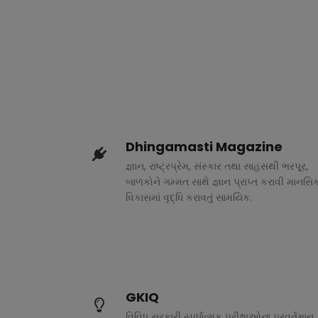
Dhingamasti Magazine
જ્ઞાન, રાષ્ટ્રપ્રેમ, સંસ્કાર તથા સાહસથી ભરપૂર,
બાળકોને ગમ્મત સાથે જ્ઞાન પ્રાપ્ત કરાવી માનસિ
વિકાસમાં વૃદ્ધિ કરાવતું સામયિક.
GKIQ
વિવિધ સરકારી સ્પર્ધાત્મક પરીક્ષાઓના પ્રવર્તમાન