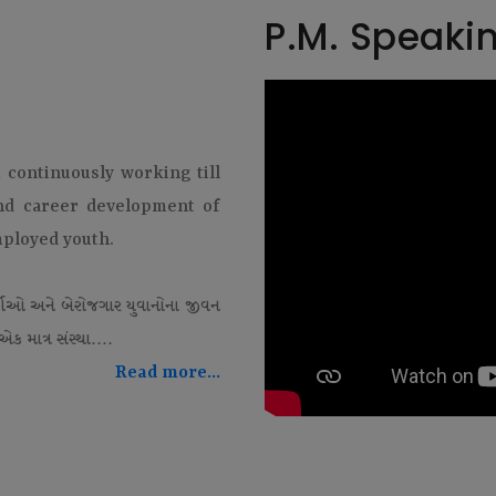
P.M. Speaki
t continuously working till
and career development of
mployed youth.
થીઓ અને બેરોજગાર યુવાનોના જીવન
ક માત્ર સંસ્થા....
Read more...