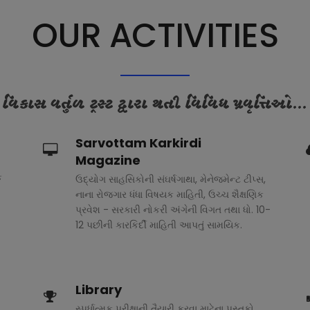
OUR ACTIVITIES
વિકાસ વર્તુળ ટ્રસ્ટ દ્વારા થતી વિવિધ પ્રવૃત્તિઓ...
Sarvottam Karkirdi
Magazine
ક
ઉદ્યોગ સાહસિકોની સંઘર્ષગાથા, મેનેજમેન્ટ ટીપ્સ,
નાના રોજગાર ધંધા વિષયક માહિતી, ઉચ્ચ શૈક્ષણિક
પ્રવેશ - સરકારી નોકરી અંગેની વિગત તથા ધો. 10-
12 પછીની કારકિર્દી માહિતી આપતું સામયિક.
Library
સ્પર્ધાત્મક પરીક્ષાની તૈયારી કરવા માટેના પુસ્તકો