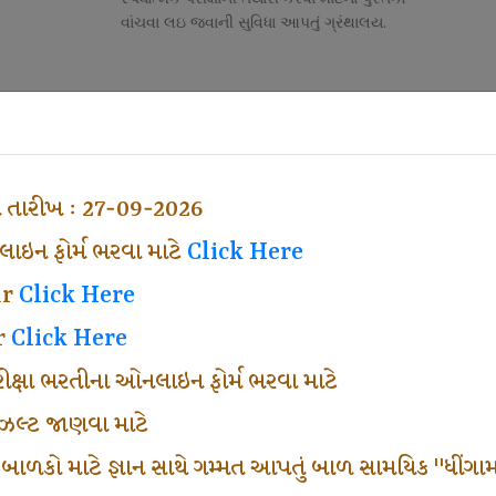
વાંચવા લઇ જવાની સુવિધા આપતું ગ્રંથાલય.
Competitive Exam Class
તી
નોકરી માટેની સ્પર્ધાત્મક પરીક્ષાની તૈયારી માર્ગદર્શન
હેતુ ફક્ત વ્યવસ્થા ખર્ચ લઇ ચલાવતા વર્ગ.
ા તારીખ : 27-09-2026
ઇન ફોર્મ ભરવા માટે
Click Here
ar
Click Here
r
Click Here
પરીક્ષા ભરતીના ઓનલાઇન ફોર્મ ભરવા માટે
ં રીઝલ્ટ જાણવા માટે
 બાળકો માટે જ્ઞાન સાથે ગમ્મત આપતું બાળ સામયિક "ધીંગામ