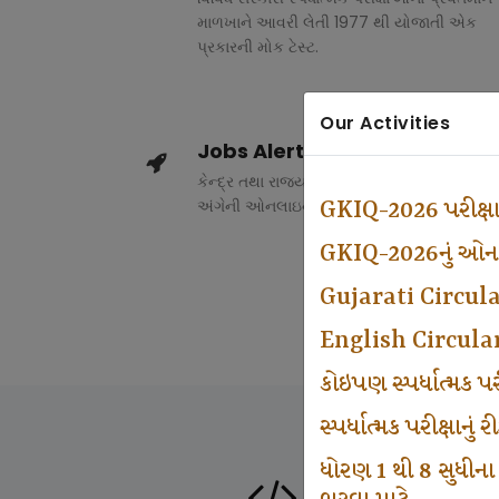
માળખાને આવરી લેતી 1977 થી યોજાતી એક
પ્રકારની મોક ટેસ્ટ.
Our Activities
Jobs Alert
કેન્દ્ર તથા રાજ્ય સરકારના વિવિધ વિભાગોમાં ભર
અંગેની ઓનલાઇન માહિતી.
GKIQ-2026 પરીક્ષ
GKIQ-2026નું ઓનલા
Gujarati Circul
English Circula
કોઇપણ સ્પર્ધાત્મક 
સ્પર્ધાત્મક પરીક્ષાનુ
ધોરણ 1 થી 8 સુધીના