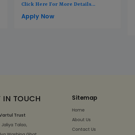
Click Here For More Details...
Apply Now
 IN TOUCH
Sitemap
Home
Vartul Trust
About Us
Jaliya Talao,
Contact Us
dva Washing Ghat,