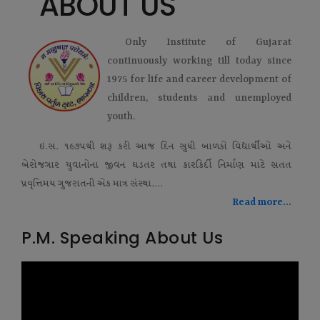
ABOUT US
Only Institute of Gujarat
continuously working till today since
1975 for life and career development of
children, students and unemployed
youth.
ઇ.સ. ૧૯૭૫થી શરૂ કરી આજ દિન સુધી બાળકો વિદ્યાર્થીઓ અને
બેરોજગાર યુવાનોના જીવન ઘડતર તથા કારકિર્દી નિર્માણ માટે સતત
પ્રવૃત્તિમય ગુજરાતની એક માત્ર સંસ્થા....
Read more...
P.M. Speaking About Us