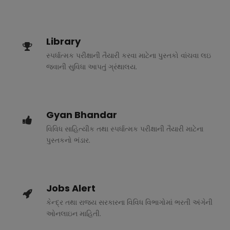
Library
સ્પર્ધાત્મક પરીક્ષાની તૈયારી કરવા માટેના પુસ્તકો વાંચવા લઇ
જવાની સુવિધા આપતું ગ્રંથાલય.
Gyan Bhandar
વિવિધ સાહિત્યીક તથા સ્પર્ધાત્મક પરીક્ષાની તૈયારી માટેના
પુસ્તકનો ભંડાર.
Jobs Alert
કેન્દ્ર તથા રાજ્ય સરકારના વિવિધ વિભાગોમાં ભરતી અંગેની
ઓનલાઇન માહિતી.