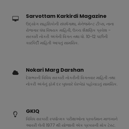
Sarvottam Karkirdi Magazine
ઉદ્યોગ સાહસિકોની સંઘર્ષગાથા, મેનેજમેન્ટ ટીપ્સ, નાના
રોજગાર ધંધા વિષયક માહિતી, ઉચ્ચ શૈક્ષણિક પ્રવેશ -
સરકારી નોકરી અંગેની વિગત તથા ધો. 10-12 પછીની
કારકિર્દી માહિતી આપતું સામયિક.
Nokari Marg Darshan
દેશભરની વિવિધ સરકારી નોકરીની વિગતવાર માહિતી તથા
નોકરી અંગેનું ફોર્મ દર બુધવારે ઘેરબેઠાં પહોચાડતું સામયિક.
GKIQ
વિવિધ સરકારી સ્પર્ધાત્મક પરીક્ષાઓના પ્રવર્તમાન માળખાને
આવરી લેતી 1977 થી યોજાતી એક પ્રકારની મોક ટેસ્ટ.