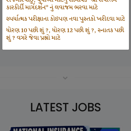
રોજગારવાંછુ, યુવાઓ માટેનું સામયિક "શ્રી સર્વોત્તમ
કારકીર્દી માર્ગદર્શન" નું લવાજમ ભરવા માટે
સ્પર્ધાત્મક પરીક્ષાના કોઇપણ નવા પુસ્તકો ખરીદવા માટે
125000
ધોરણ 10 પછી શું ?, ધોરણ 12 પછી શું ?, સ્નાતક પછી
શું ? વગરે જેવા પ્રશ્નો માટે
Number Of Student In GKIQ
LATEST JOBS