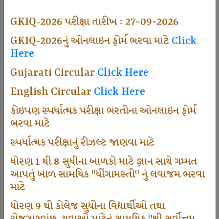
493
GKIQ-2026 પરીક્ષા તારીખ : 27-09-2026
GKIQ-2026નું ઓનલાઇન ફોર્મ ભરવા માટે
Click
Here
Dhingamasti Subscription
Gujarati Circular
Click Here
665
English Circular
Click Here
કોઇપણ સ્પર્ધાત્મક પરીક્ષા ભરતીના ઓનલાઇન ફોર્મ
ભરવા માટે
Sarvottam Karkirdi Subscripton
સ્પર્ધાત્મક પરીક્ષાનું રીઝલ્ટ જાણવા માટે
ધોરણ 1 થી 8 સુધીના બાળકો માટે જ્ઞાન સાથે ગમ્મત
1000
આપતું બાળ સામયિક "ધીંગામસ્તી" નું લવાજમ ભરવા
માટે
ધોરણ 9 થી કોલેજ સુધીના વિદ્યાર્થીઓ તથા
Participate School In GKIQ