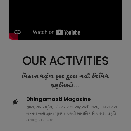
OUR ACTIVITIES
વિકાસ વર્તુળ ટ્રસ્ટ દ્વારા થતી વિવિધ
પ્રવૃત્તિઓ...
Dhingamasti Magazine
જ્ઞાન, રાષ્ટ્રપ્રેમ, સંસ્કાર તથા સાહસથી ભરપૂર, બાળકોને
ગમ્મત સાથે જ્ઞાન પ્રાપ્ત કરાવી માનસિક વિકાસમાં વૃદ્ધિ
કરાવતું સામયિક.