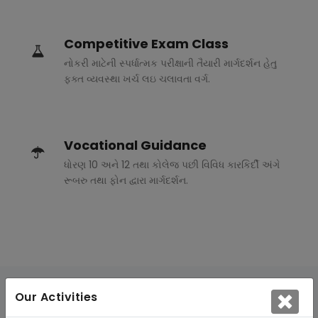
Competitive Exam Class
નોકરી માટેની સ્પર્ધાત્મક પરીક્ષાની તૈયારી માર્ગદર્શન હેતુ
ફક્ત વ્યવસ્થા ખર્ચ લઇ ચલાવતા વર્ગ.
Vocational Guidance
ધોરણ 10 અને 12 તથા કોલેજ પછી વિવિધ કારકિર્દી અંગે
રૂબરુ તથા ફોન દ્વારા માર્ગદર્શન.
Our Activities