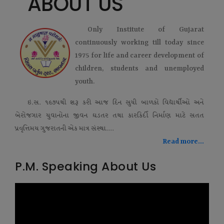
ABOUT US
Only Institute of Gujarat
continuously working till today since
1975 for life and career development of
children, students and unemployed
youth.
ઇ.સ. ૧૯૭૫થી શરૂ કરી આજ દિન સુધી બાળકો વિદ્યાર્થીઓ અને
બેરોજગાર યુવાનોના જીવન ઘડતર તથા કારકિર્દી નિર્માણ માટે સતત
પ્રવૃત્તિમય ગુજરાતની એક માત્ર સંસ્થા....
Read more...
P.M. Speaking About Us