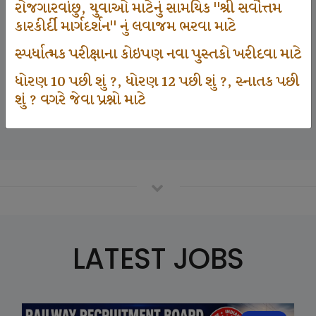
રોજગારવાંછુ, યુવાઓ માટેનું સામયિક "શ્રી સર્વોત્તમ
કારકીર્દી માર્ગદર્શન" નું લવાજમ ભરવા માટે
125000
સ્પર્ધાત્મક પરીક્ષાના કોઇપણ નવા પુસ્તકો ખરીદવા માટે
ધોરણ 10 પછી શું ?, ધોરણ 12 પછી શું ?, સ્નાતક પછી
શું ? વગરે જેવા પ્રશ્નો માટે
Number Of Student In GKIQ
LATEST JOBS