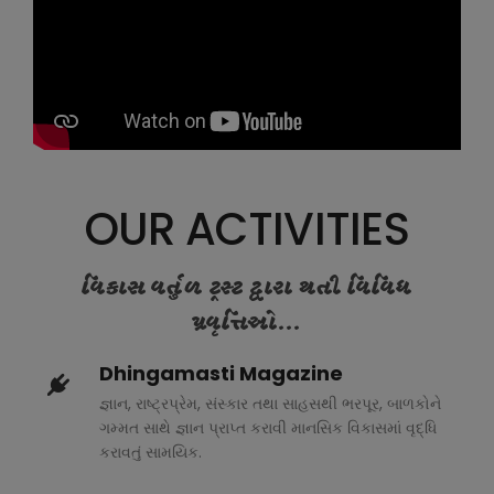
OUR ACTIVITIES
વિકાસ વર્તુળ ટ્રસ્ટ દ્વારા થતી વિવિધ
પ્રવૃત્તિઓ...
Dhingamasti Magazine
જ્ઞાન, રાષ્ટ્રપ્રેમ, સંસ્કાર તથા સાહસથી ભરપૂર, બાળકોને
ગમ્મત સાથે જ્ઞાન પ્રાપ્ત કરાવી માનસિક વિકાસમાં વૃદ્ધિ
કરાવતું સામયિક.