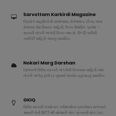
Sarvottam Karkirdi Magazine
ઉદ્યોગ સાહસિકોની સંઘર્ષગાથા, મેનેજમેન્ટ ટીપ્સ, નાના
રોજગાર ધંધા વિષયક માહિતી, ઉચ્ચ શૈક્ષણિક પ્રવેશ -
સરકારી નોકરી અંગેની વિગત તથા ધો. 10-12 પછીની
કારકિર્દી માહિતી આપતું સામયિક.
Nokari Marg Darshan
દેશભરની વિવિધ સરકારી નોકરીની વિગતવાર માહિતી તથા
નોકરી અંગેનું ફોર્મ દર બુધવારે ઘેરબેઠાં પહોચાડતું સામયિક.
GKIQ
વિવિધ સરકારી સ્પર્ધાત્મક પરીક્ષાઓના પ્રવર્તમાન માળખાને
આવરી લેતી 1977 થી યોજાતી એક પ્રકારની મોક ટેસ્ટ.