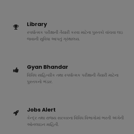
Library
સ્પર્ધાત્મક પરીક્ષાની તૈયારી કરવા માટેના પુસ્તકો વાંચવા લઇ
જવાની સુવિધા આપતું ગ્રંથાલય.
Gyan Bhandar
વિવિધ સાહિત્યીક તથા સ્પર્ધાત્મક પરીક્ષાની તૈયારી માટેના
પુસ્તકનો ભંડાર.
Jobs Alert
કેન્દ્ર તથા રાજ્ય સરકારના વિવિધ વિભાગોમાં ભરતી અંગેની
ઓનલાઇન માહિતી.