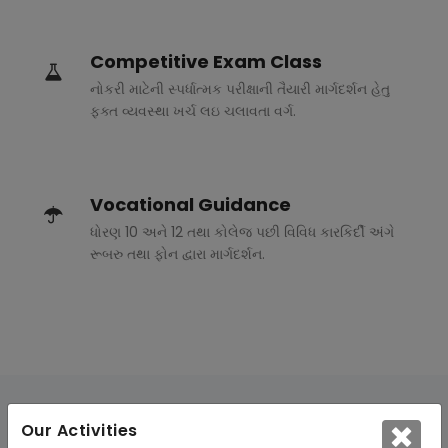
Competitive Exam Class
નોકરી માટેની સ્પર્ધાત્મક પરીક્ષાની તૈયારી માર્ગદર્શન હેતુ
ફક્ત વ્યવસ્થા ખર્ચ લઇ ચલાવતા વર્ગ.
Vocational Guidance
ધોરણ 10 અને 12 તથા કોલેજ પછી વિવિધ કારકિર્દી અંગે
રૂબરુ તથા ફોન દ્વારા માર્ગદર્શન.
Our Activities