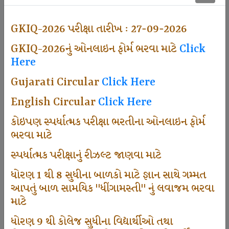
497
GKIQ-2026 પરીક્ષા તારીખ : 27-09-2026
GKIQ-2026નું ઓનલાઇન ફોર્મ ભરવા માટે
Click
Dhingamasti Subscription
Here
Gujarati Circular
Click Here
666
English Circular
Click Here
કોઇપણ સ્પર્ધાત્મક પરીક્ષા ભરતીના ઓનલાઇન ફોર્મ
ભરવા માટે
Sarvottam Karkirdi Subscripton
સ્પર્ધાત્મક પરીક્ષાનું રીઝલ્ટ જાણવા માટે
ધોરણ 1 થી 8 સુધીના બાળકો માટે જ્ઞાન સાથે ગમ્મત
1000
આપતું બાળ સામયિક "ધીંગામસ્તી" નું લવાજમ ભરવા
માટે
ધોરણ 9 થી કોલેજ સુધીના વિદ્યાર્થીઓ તથા
Participate School In GKIQ