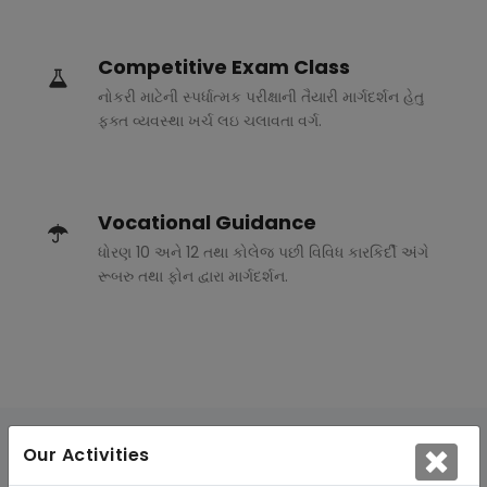
Competitive Exam Class
નોકરી માટેની સ્પર્ધાત્મક પરીક્ષાની તૈયારી માર્ગદર્શન હેતુ
ફક્ત વ્યવસ્થા ખર્ચ લઇ ચલાવતા વર્ગ.
Vocational Guidance
ધોરણ 10 અને 12 તથા કોલેજ પછી વિવિધ કારકિર્દી અંગે
રૂબરુ તથા ફોન દ્વારા માર્ગદર્શન.
Our Activities