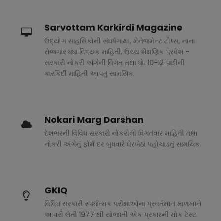
Sarvottam Karkirdi Magazine
ઉદ્યોગ સાહસિકોની સંઘર્ષગાથા, મેનેજમેન્ટ ટીપ્સ, નાના
રોજગાર ધંધા વિષયક માહિતી, ઉચ્ચ શૈક્ષણિક પ્રવેશ -
સરકારી નોકરી અંગેની વિગત તથા ધો. 10-12 પછીની
કારકિર્દી માહિતી આપતું સામયિક.
Nokari Marg Darshan
દેશભરની વિવિધ સરકારી નોકરીની વિગતવાર માહિતી તથા
નોકરી અંગેનું ફોર્મ દર બુધવારે ઘેરબેઠાં પહોચાડતું સામયિક.
GKIQ
વિવિધ સરકારી સ્પર્ધાત્મક પરીક્ષાઓના પ્રવર્તમાન માળખાને
આવરી લેતી 1977 થી યોજાતી એક પ્રકારની મોક ટેસ્ટ.