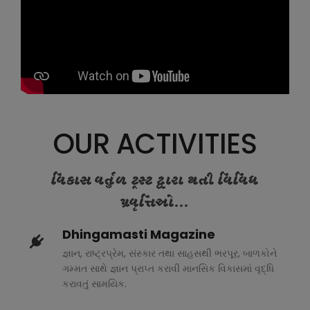
OUR ACTIVITIES
વિકાસ વર્તુળ ટ્રસ્ટ દ્વારા થતી વિવિધ
પ્રવૃત્તિઓ...
Dhingamasti Magazine
જ્ઞાન, રાષ્ટ્રપ્રેમ, સંસ્કાર તથા સાહસથી ભરપૂર, બાળકોને
ગમ્મત સાથે જ્ઞાન પ્રાપ્ત કરાવી માનસિક વિકાસમાં વૃદ્ધિ
કરાવતું સામયિક.