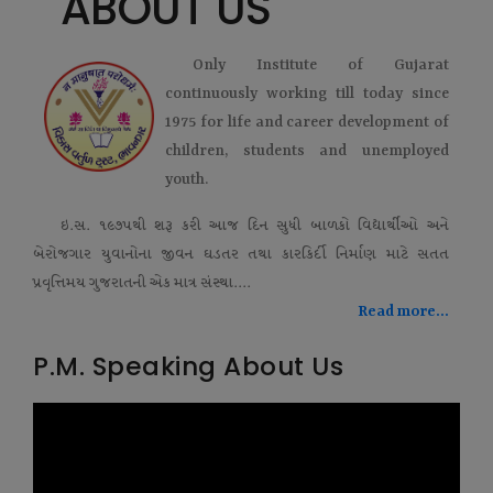
ABOUT US
Only Institute of Gujarat
continuously working till today since
1975 for life and career development of
children, students and unemployed
youth.
ઇ.સ. ૧૯૭૫થી શરૂ કરી આજ દિન સુધી બાળકો વિદ્યાર્થીઓ અને
બેરોજગાર યુવાનોના જીવન ઘડતર તથા કારકિર્દી નિર્માણ માટે સતત
પ્રવૃત્તિમય ગુજરાતની એક માત્ર સંસ્થા....
Read more...
P.M. Speaking About Us