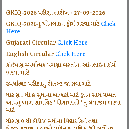
497
GKIQ-2026 પરીક્ષા તારીખ : 27-09-2026
GKIQ-2026નું ઓનલાઇન ફોર્મ ભરવા માટે
Click
Here
Dhingamasti Subscription
Gujarati Circular
Click Here
666
English Circular
Click Here
કોઇપણ સ્પર્ધાત્મક પરીક્ષા ભરતીના ઓનલાઇન ફોર્મ
ભરવા માટે
Sarvottam Karkirdi Subscripton
સ્પર્ધાત્મક પરીક્ષાનું રીઝલ્ટ જાણવા માટે
ધોરણ 1 થી 8 સુધીના બાળકો માટે જ્ઞાન સાથે ગમ્મત
1000
આપતું બાળ સામયિક "ધીંગામસ્તી" નું લવાજમ ભરવા
માટે
ધોરણ 9 થી કોલેજ સુધીના વિદ્યાર્થીઓ તથા
Participate School In GKIQ