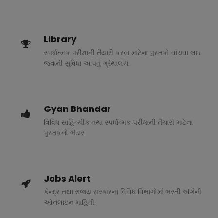
Library
સ્પર્ધાત્મક પરીક્ષાની તૈયારી કરવા માટેના પુસ્તકો વાંચવા લઇ
જવાની સુવિધા આપતું ગ્રંથાલય.
Gyan Bhandar
વિવિધ સાહિત્યીક તથા સ્પર્ધાત્મક પરીક્ષાની તૈયારી માટેના
પુસ્તકનો ભંડાર.
Jobs Alert
કેન્દ્ર તથા રાજ્ય સરકારના વિવિધ વિભાગોમાં ભરતી અંગેની
ઓનલાઇન માહિતી.