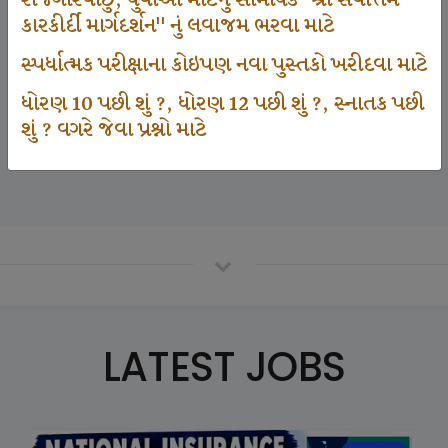
રોજગારવાંછુ, યુવાઓ માટેનું સામયિક "શ્રી સર્વોત્તમ
કારકીર્દી માર્ગદર્શન" નું લવાજમ ભરવા માટે
સ્પર્ધાત્મક પરીક્ષાના કોઇપણ નવા પુસ્તકો ખરીદવા માટે
125000
ધોરણ 10 પછી શું ?, ધોરણ 12 પછી શું ?, સ્નાતક પછી
શું ? વગરે જેવા પ્રશ્નો માટે
Number Of Student In GKIQ
LATEST JOBS