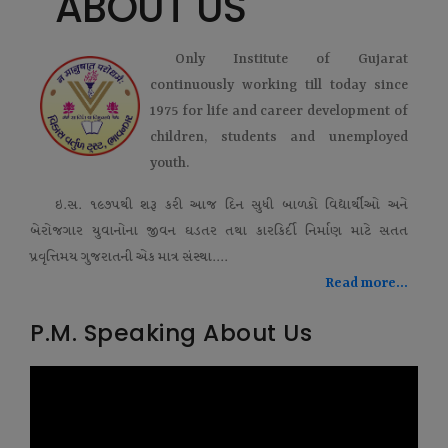
ABOUT US
Only Institute of Gujarat
continuously working till today since
1975 for life and career development of
children, students and unemployed
youth.
ઇ.સ. ૧૯૭૫થી શરૂ કરી આજ દિન સુધી બાળકો વિદ્યાર્થીઓ અને
બેરોજગાર યુવાનોના જીવન ઘડતર તથા કારકિર્દી નિર્માણ માટે સતત
પ્રવૃત્તિમય ગુજરાતની એક માત્ર સંસ્થા....
Read more...
P.M. Speaking About Us