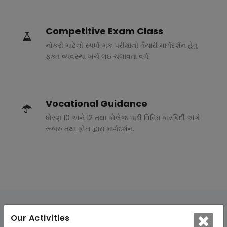
Competitive Exam Class
નોકરી માટેની સ્પર્ધાત્મક પરીક્ષાની તૈયારી માર્ગદર્શન હેતુ
ફક્ત વ્યવસ્થા ખર્ચ લઇ ચલાવતા વર્ગ.
Vocational Guidance
ધોરણ 10 અને 12 તથા કોલેજ પછી વિવિધ કારકિર્દી અંગે
રૂબરુ તથા ફોન દ્વારા માર્ગદર્શન.
Our Activities