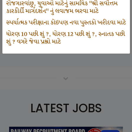
રોજગારવાંછુ, યુવાઓ માટેનું સામયિક "શ્રી સર્વોત્તમ
કારકીર્દી માર્ગદર્શન" નું લવાજમ ભરવા માટે
125000
સ્પર્ધાત્મક પરીક્ષાના કોઇપણ નવા પુસ્તકો ખરીદવા માટે
ધોરણ 10 પછી શું ?, ધોરણ 12 પછી શું ?, સ્નાતક પછી
શું ? વગરે જેવા પ્રશ્નો માટે
Number Of Student In GKIQ
LATEST JOBS