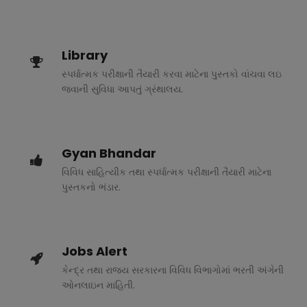
Library
સ્પર્ધાત્મક પરીક્ષાની તૈયારી કરવા માટેના પુસ્તકો વાંચવા લઇ
જવાની સુવિધા આપતું ગ્રંથાલય.
Gyan Bhandar
વિવિધ સાહિત્યીક તથા સ્પર્ધાત્મક પરીક્ષાની તૈયારી માટેના
પુસ્તકનો ભંડાર.
Jobs Alert
કેન્દ્ર તથા રાજ્ય સરકારના વિવિધ વિભાગોમાં ભરતી અંગેની
ઓનલાઇન માહિતી.