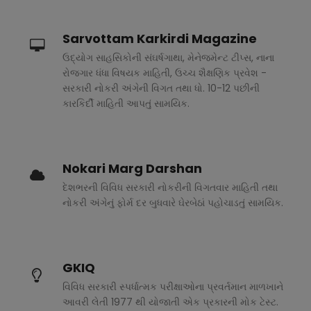
Sarvottam Karkirdi Magazine
ઉદ્યોગ સાહસિકોની સંઘર્ષગાથા, મેનેજમેન્ટ ટીપ્સ, નાના
રોજગાર ધંધા વિષયક માહિતી, ઉચ્ચ શૈક્ષણિક પ્રવેશ -
સરકારી નોકરી અંગેની વિગત તથા ધો. 10-12 પછીની
કારકિર્દી માહિતી આપતું સામયિક.
Nokari Marg Darshan
દેશભરની વિવિધ સરકારી નોકરીની વિગતવાર માહિતી તથા
નોકરી અંગેનું ફોર્મ દર બુધવારે ઘેરબેઠાં પહોચાડતું સામયિક.
GKIQ
વિવિધ સરકારી સ્પર્ધાત્મક પરીક્ષાઓના પ્રવર્તમાન માળખાને
આવરી લેતી 1977 થી યોજાતી એક પ્રકારની મોક ટેસ્ટ.