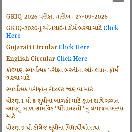
501
GKIQ-2026 પરીક્ષા તારીખ : 27-09-2026
GKIQ-2026નું ઓનલાઇન ફોર્મ ભરવા માટે
Click
Dhingamasti Subscription
Here
Gujarati Circular
Click Here
671
English Circular
Click Here
કોઇપણ સ્પર્ધાત્મક પરીક્ષા ભરતીના ઓનલાઇન ફોર્મ
ભરવા માટે
Sarvottam Karkirdi Subscripton
સ્પર્ધાત્મક પરીક્ષાનું રીઝલ્ટ જાણવા માટે
ધોરણ 1 થી 8 સુધીના બાળકો માટે જ્ઞાન સાથે ગમ્મત
1000
આપતું બાળ સામયિક "ધીંગામસ્તી" નું લવાજમ ભરવા
માટે
ધોરણ 9 થી કોલેજ સુધીના વિદ્યાર્થીઓ તથા
Participate School In GKIQ