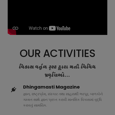
OUR ACTIVITIES
વિકાસ વર્તુળ ટ્રસ્ટ દ્વારા થતી વિવિધ
પ્રવૃત્તિઓ...
Dhingamasti Magazine
જ્ઞાન, રાષ્ટ્રપ્રેમ, સંસ્કાર તથા સાહસથી ભરપૂર, બાળકોને
ગમ્મત સાથે જ્ઞાન પ્રાપ્ત કરાવી માનસિક વિકાસમાં વૃદ્ધિ
કરાવતું સામયિક.