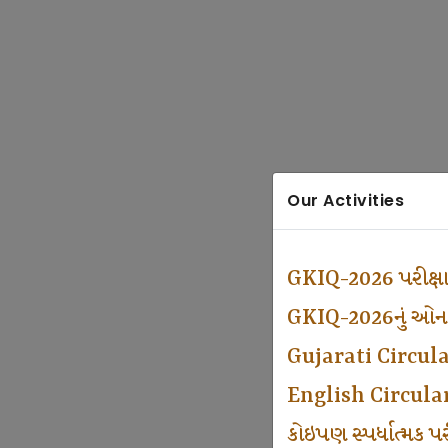
Our Activities
GKIQ-2026 પરીક્ષ
GKIQ-2026નું ઓનલા
Gujarati Circul
English Circula
કોઇપણ સ્પર્ધાત્મક 