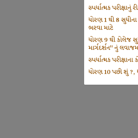
સ્પર્ધાત્મક પરીક્ષાનુ
ધોરણ 1 થી 8 સુધીના
ભરવા માટે
ધોરણ 9 થી કોલેજ સુધી
માર્ગદર્શન" નું લવાજ
સ્પર્ધાત્મક પરીક્ષાન
ધોરણ 10 પછી શું ?, ધ