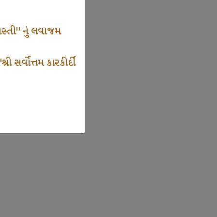
સ્તી" નું લવાજમ
 સર્વોત્તમ કારકીર્દી