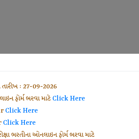
ા તારીખ : 27-09-2026
ઇન ફોર્મ ભરવા માટે
Click Here
ar
Click Here
r
Click Here
પરીક્ષા ભરતીના ઓનલાઇન ફોર્મ ભરવા માટે