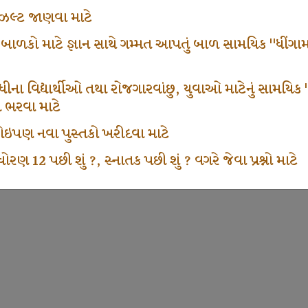
ં રીઝલ્ટ જાણવા માટે
 બાળકો માટે જ્ઞાન સાથે ગમ્મત આપતું બાળ સામયિક "ધીંગામ
ના વિદ્યાર્થીઓ તથા રોજગારવાંછુ, યુવાઓ માટેનું સામયિક "શ્રી
મ ભરવા માટે
ા કોઇપણ નવા પુસ્તકો ખરીદવા માટે
ોરણ 12 પછી શું ?, સ્નાતક પછી શું ? વગરે જેવા પ્રશ્નો માટે