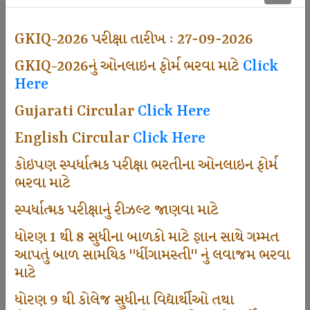
501
GKIQ-2026 પરીક્ષા તારીખ : 27-09-2026
GKIQ-2026નું ઓનલાઇન ફોર્મ ભરવા માટે
Click
Dhingamasti Subscription
Here
Gujarati Circular
Click Here
671
English Circular
Click Here
કોઇપણ સ્પર્ધાત્મક પરીક્ષા ભરતીના ઓનલાઇન ફોર્મ
ભરવા માટે
Sarvottam Karkirdi Subscripton
સ્પર્ધાત્મક પરીક્ષાનું રીઝલ્ટ જાણવા માટે
ધોરણ 1 થી 8 સુધીના બાળકો માટે જ્ઞાન સાથે ગમ્મત
1000
આપતું બાળ સામયિક "ધીંગામસ્તી" નું લવાજમ ભરવા
માટે
ધોરણ 9 થી કોલેજ સુધીના વિદ્યાર્થીઓ તથા
Participate School In GKIQ