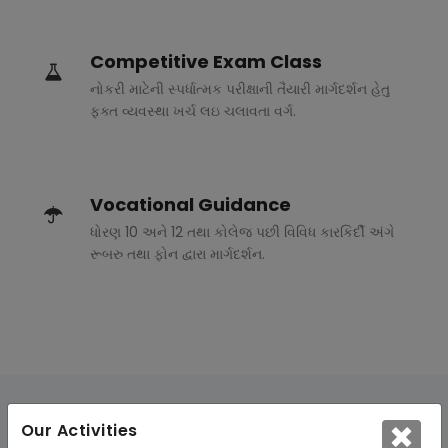
Competitive Exam Class
નોકરી માટેની સ્પર્ધાત્મક પરીક્ષાની તૈયારી માર્ગદર્શન હેતુ
ફક્ત વ્યવસ્થા ખર્ચ લઇ ચલાવતા વર્ગ.
Vocational Guidance
ધોરણ 10 અને 12 તથા કોલેજ પછી વિવિધ કારકિર્દી અંગે
રૂબરુ તથા ફોન દ્વારા માર્ગદર્શન.
Our Activities