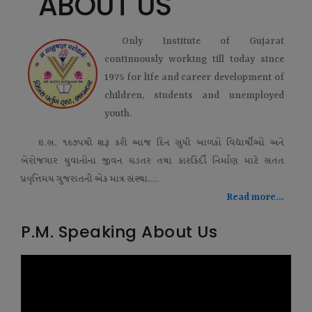
ABOUT US
Only Institute of Gujarat
continuously working till today since
1975 for life and career development of
children, students and unemployed
youth.
ઇ.સ. ૧૯૭૫થી શરૂ કરી આજ દિન સુધી બાળકો વિદ્યાર્થીઓ અને
બેરોજગાર યુવાનોના જીવન ઘડતર તથા કારકિર્દી નિર્માણ માટે સતત
પ્રવૃત્તિમય ગુજરાતની એક માત્ર સંસ્થા....
Read more...
P.M. Speaking About Us