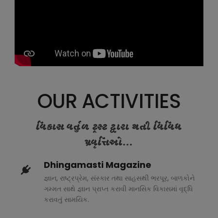
OUR ACTIVITIES
વિકાસ વર્તુળ ટ્રસ્ટ દ્વારા થતી વિવિધ
પ્રવૃત્તિઓ...
Dhingamasti Magazine
જ્ઞાન, રાષ્ટ્રપ્રેમ, સંસ્કાર તથા સાહસથી ભરપૂર, બાળકોને
ગમ્મત સાથે જ્ઞાન પ્રાપ્ત કરાવી માનસિક વિકાસમાં વૃદ્ધિ
કરાવતું સામયિક.