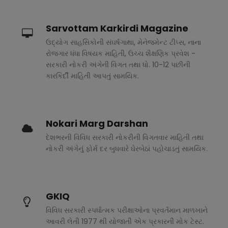
Sarvottam Karkirdi Magazine
ઉદ્યોગ સાહસિકોની સંઘર્ષગાથા, મેનેજમેન્ટ ટીપ્સ, નાના
રોજગાર ધંધા વિષયક માહિતી, ઉચ્ચ શૈક્ષણિક પ્રવેશ -
સરકારી નોકરી અંગેની વિગત તથા ધો. 10-12 પછીની
કારકિર્દી માહિતી આપતું સામયિક.
Nokari Marg Darshan
દેશભરની વિવિધ સરકારી નોકરીની વિગતવાર માહિતી તથા
નોકરી અંગેનું ફોર્મ દર બુધવારે ઘેરબેઠાં પહોચાડતું સામયિક.
GKIQ
વિવિધ સરકારી સ્પર્ધાત્મક પરીક્ષાઓના પ્રવર્તમાન માળખાને
આવરી લેતી 1977 થી યોજાતી એક પ્રકારની મોક ટેસ્ટ.