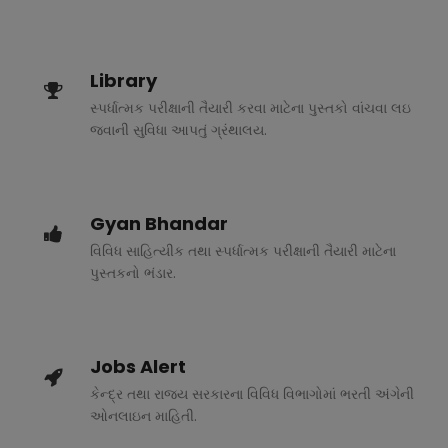
Library
સ્પર્ધાત્મક પરીક્ષાની તૈયારી કરવા માટેના પુસ્તકો વાંચવા લઇ
જવાની સુવિધા આપતું ગ્રંથાલય.
Gyan Bhandar
વિવિધ સાહિત્યીક તથા સ્પર્ધાત્મક પરીક્ષાની તૈયારી માટેના
પુસ્તકનો ભંડાર.
Jobs Alert
કેન્દ્ર તથા રાજ્ય સરકારના વિવિધ વિભાગોમાં ભરતી અંગેની
ઓનલાઇન માહિતી.