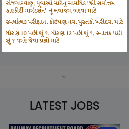
રોજગારવાંછુ, યુવાઓ માટેનું સામયિક "શ્રી સર્વોત્તમ
કારકીર્દી માર્ગદર્શન" નું લવાજમ ભરવા માટે
125000
સ્પર્ધાત્મક પરીક્ષાના કોઇપણ નવા પુસ્તકો ખરીદવા માટે
ધોરણ 10 પછી શું ?, ધોરણ 12 પછી શું ?, સ્નાતક પછી
શું ? વગરે જેવા પ્રશ્નો માટે
Number Of Student In GKIQ
LATEST JOBS