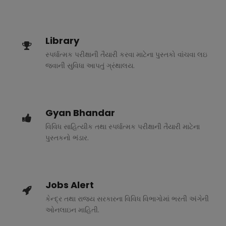
Library
સ્પર્ધાત્મક પરીક્ષાની તૈયારી કરવા માટેના પુસ્તકો વાંચવા લઇ
જવાની સુવિધા આપતું ગ્રંથાલય.
Gyan Bhandar
વિવિધ સાહિત્યીક તથા સ્પર્ધાત્મક પરીક્ષાની તૈયારી માટેના
પુસ્તકનો ભંડાર.
Jobs Alert
કેન્દ્ર તથા રાજ્ય સરકારના વિવિધ વિભાગોમાં ભરતી અંગેની
ઓનલાઇન માહિતી.