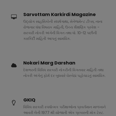
Sarvottam Karkirdi Magazine
ઉદ્યોગ સાહસિકોની સંઘર્ષગાથા, મેનેજમેન્ટ ટીપ્સ, નાના
રોજગાર ધંધા વિષયક માહિતી, ઉચ્ચ શૈક્ષણિક પ્રવેશ -
સરકારી નોકરી અંગેની વિગત તથા ધો. 10-12 પછીની
કારકિર્દી માહિતી આપતું સામયિક.
Nokari Marg Darshan
દેશભરની વિવિધ સરકારી નોકરીની વિગતવાર માહિતી તથા
નોકરી અંગેનું ફોર્મ દર બુધવારે ઘેરબેઠાં પહોચાડતું સામયિક.
GKIQ
વિવિધ સરકારી સ્પર્ધાત્મક પરીક્ષાઓના પ્રવર્તમાન માળખાને
આવરી લેતી 1977 થી યોજાતી એક પ્રકારની મોક ટેસ્ટ.