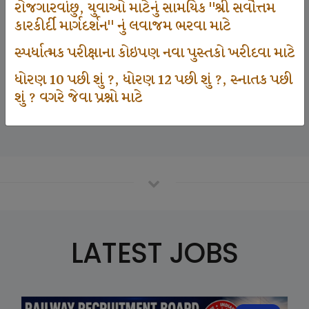
રોજગારવાંછુ, યુવાઓ માટેનું સામયિક "શ્રી સર્વોત્તમ
કારકીર્દી માર્ગદર્શન" નું લવાજમ ભરવા માટે
125000
સ્પર્ધાત્મક પરીક્ષાના કોઇપણ નવા પુસ્તકો ખરીદવા માટે
ધોરણ 10 પછી શું ?, ધોરણ 12 પછી શું ?, સ્નાતક પછી
શું ? વગરે જેવા પ્રશ્નો માટે
Number Of Student In GKIQ
LATEST JOBS