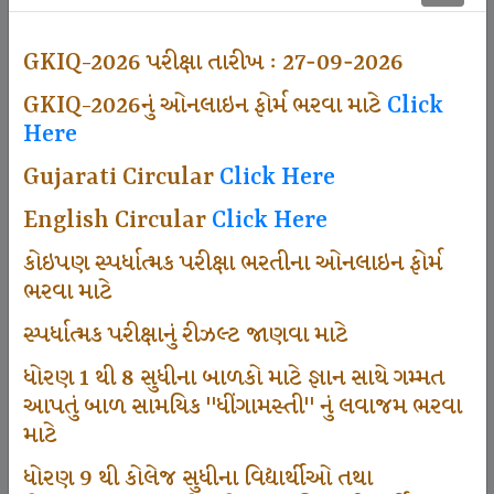
500
GKIQ-2026 પરીક્ષા તારીખ : 27-09-2026
GKIQ-2026નું ઓનલાઇન ફોર્મ ભરવા માટે
Click
Dhingamasti Subscription
Here
Gujarati Circular
Click Here
671
English Circular
Click Here
કોઇપણ સ્પર્ધાત્મક પરીક્ષા ભરતીના ઓનલાઇન ફોર્મ
ભરવા માટે
Sarvottam Karkirdi Subscripton
સ્પર્ધાત્મક પરીક્ષાનું રીઝલ્ટ જાણવા માટે
ધોરણ 1 થી 8 સુધીના બાળકો માટે જ્ઞાન સાથે ગમ્મત
1000
આપતું બાળ સામયિક "ધીંગામસ્તી" નું લવાજમ ભરવા
માટે
ધોરણ 9 થી કોલેજ સુધીના વિદ્યાર્થીઓ તથા
Participate School In GKIQ