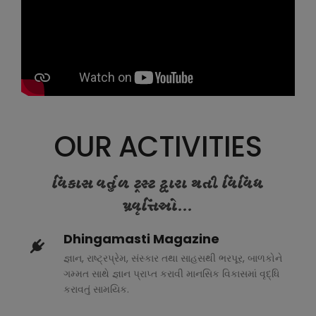
OUR ACTIVITIES
વિકાસ વર્તુળ ટ્રસ્ટ દ્વારા થતી વિવિધ
પ્રવૃત્તિઓ...
Dhingamasti Magazine
જ્ઞાન, રાષ્ટ્રપ્રેમ, સંસ્કાર તથા સાહસથી ભરપૂર, બાળકોને
ગમ્મત સાથે જ્ઞાન પ્રાપ્ત કરાવી માનસિક વિકાસમાં વૃદ્ધિ
કરાવતું સામયિક.