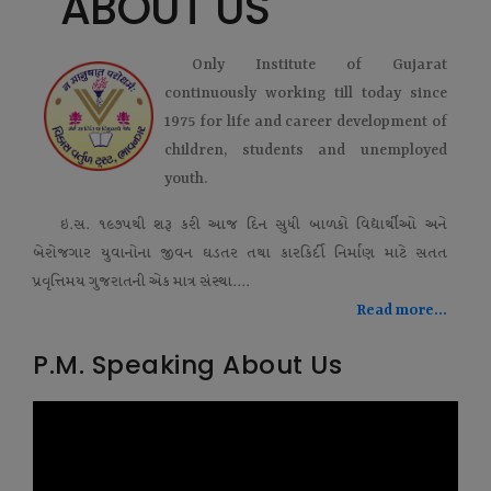
ABOUT US
Only Institute of Gujarat
continuously working till today since
1975 for life and career development of
children, students and unemployed
youth.
ઇ.સ. ૧૯૭૫થી શરૂ કરી આજ દિન સુધી બાળકો વિદ્યાર્થીઓ અને
બેરોજગાર યુવાનોના જીવન ઘડતર તથા કારકિર્દી નિર્માણ માટે સતત
પ્રવૃત્તિમય ગુજરાતની એક માત્ર સંસ્થા....
Read more...
P.M. Speaking About Us