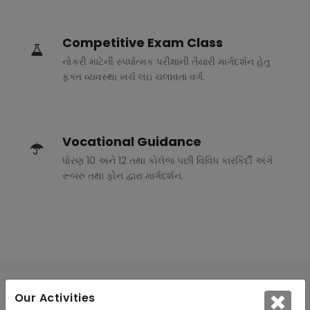
Competitive Exam Class
નોકરી માટેની સ્પર્ધાત્મક પરીક્ષાની તૈયારી માર્ગદર્શન હેતુ
ફક્ત વ્યવસ્થા ખર્ચ લઇ ચલાવતા વર્ગ.
Vocational Guidance
ધોરણ 10 અને 12 તથા કોલેજ પછી વિવિધ કારકિર્દી અંગે
રૂબરુ તથા ફોન દ્વારા માર્ગદર્શન.
Our Activities