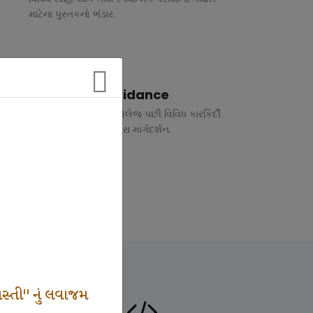
માટેના પુસ્તકનો ભંડાર.
Vocational Guidance
ધોરણ 10 અને 12 તથા કોલેજ પછી વિવિધ કારકિર્દી
અંગે રૂબરુ તથા ફોન દ્વારા માર્ગદર્શન.
સ્તી" નું લવાજમ