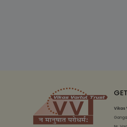
GET
Vikas 
Ganga 
Nr. Va