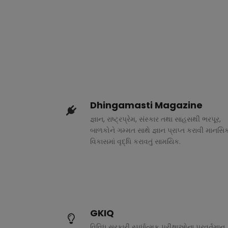
Dhingamasti Magazine
જ્ઞાન, રાષ્ટ્રપ્રેમ, સંસ્કાર તથા સાહસથી ભરપૂર,
બાળકોને ગમ્મત સાથે જ્ઞાન પ્રાપ્ત કરાવી માનસિ
વિકાસમાં વૃદ્ધિ કરાવતું સામયિક.
GKIQ
વિવિધ સરકારી સ્પર્ધાત્મક પરીક્ષાઓના પ્રવર્તમાન