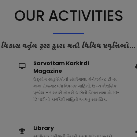
OUR ACTIVITIES
વિકાસ વર્તુળ ટ્રસ્ટ દ્વારા થતી વિવિધ પ્રવૃત્તિઓ...
Sarvottam Karkirdi
Magazine
ક
ઉદ્યોગ સાહસિકોની સંઘર્ષગાથા, મેનેજમેન્ટ ટીપ્સ,
નાના રોજગાર ધંધા વિષયક માહિતી, ઉચ્ચ શૈક્ષણિક
પ્રવેશ - સરકારી નોકરી અંગેની વિગત તથા ધો. 10-
12 પછીની કારકિર્દી માહિતી આપતું સામયિક.
Library
સ્પર્ધાત્મક પરીક્ષાની તૈયારી કરવા માટેના પુસ્તકો