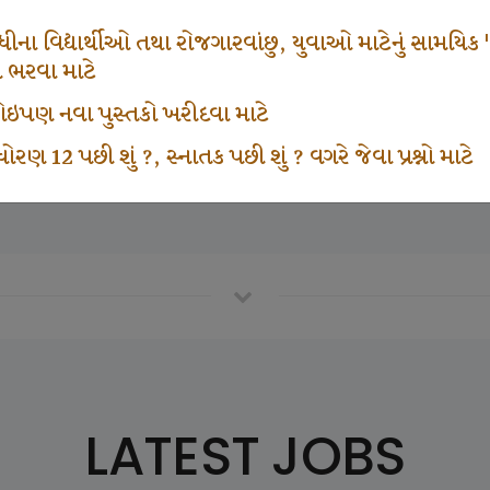
670
1000
ના વિદ્યાર્થીઓ તથા રોજગારવાંછુ, યુવાઓ માટેનું સામયિક "શ્રી
મ ભરવા માટે
ા કોઇપણ નવા પુસ્તકો ખરીદવા માટે
vottam Karkirdi Subscripton
Participate School In GK
ોરણ 12 પછી શું ?, સ્નાતક પછી શું ? વગરે જેવા પ્રશ્નો માટે
LATEST JOBS