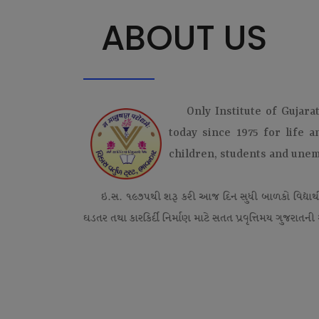
ABOUT US
Only Institute of Gujara
today since 1975 for life 
children, students and une
ઇ.સ. ૧૯૭૫થી શરૂ કરી આજ દિન સુધી બાળકો વિદ્યાર્
ઘડતર તથા કારકિર્દી નિર્માણ માટે સતત પ્રવૃત્તિમય ગુજરાતની એ