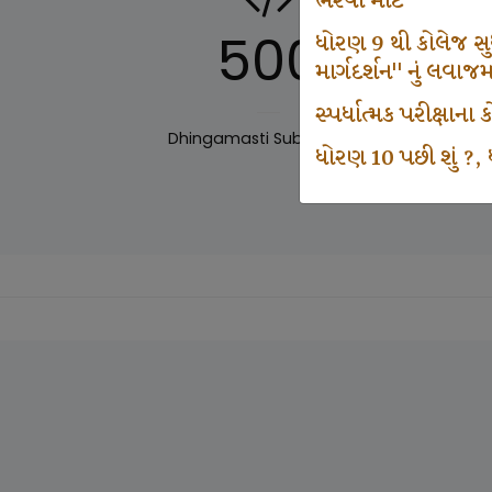
ભરવા માટે
500
ધોરણ 9 થી કોલેજ સુધી
માર્ગદર્શન" નું લવાજ
સ્પર્ધાત્મક પરીક્ષાન
Dhingamasti Subscription
Sar
ધોરણ 10 પછી શું ?, ધ