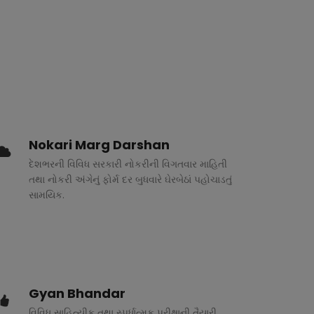
Nokari Marg Darshan
દેશભરની વિવિધ સરકારી નોકરીની વિગતવાર માહિતી
તથા નોકરી અંગેનું ફોર્મ દર બુધવારે ઘેરબેઠાં પહોચાડતું
સામયિક.
Gyan Bhandar
વિવિધ સાહિત્યીક તથા સ્પર્ધાત્મક પરીક્ષાની તૈયારી