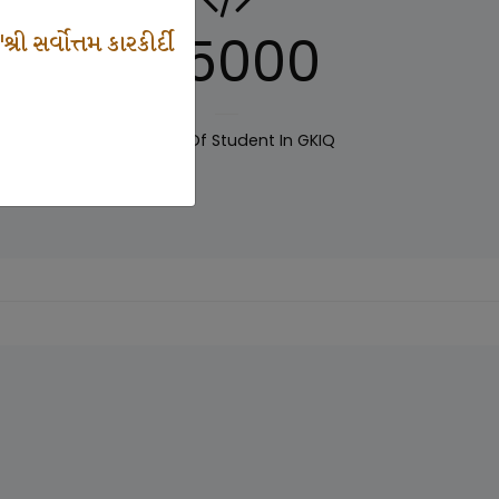
125000
 સર્વોત્તમ કારકીર્દી
IQ
Number Of Student In GKIQ