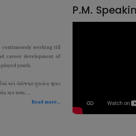
P.M. Speaki
t continuously working till
and career development of
mployed youth.
થીઓ અને બેરોજગાર યુવાનોના જીવન
ક માત્ર સંસ્થા....
Read more...