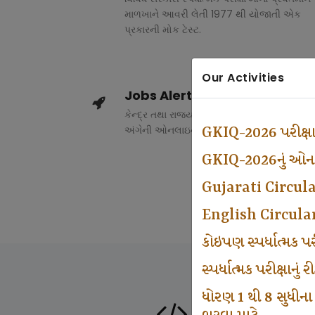
માળખાને આવરી લેતી 1977 થી યોજાતી એક
પ્રકારની મોક ટેસ્ટ.
Our Activities
Jobs Alert
કેન્દ્ર તથા રાજ્ય સરકારના વિવિધ વિભાગોમાં ભર
અંગેની ઓનલાઇન માહિતી.
GKIQ-2026 પરીક્ષ
GKIQ-2026નું ઓનલા
Gujarati Circul
English Circula
કોઇપણ સ્પર્ધાત્મક 
સ્પર્ધાત્મક પરીક્ષાનુ
ધોરણ 1 થી 8 સુધીના