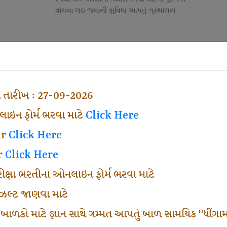
વાંચવા લઇ જવાની સુવિધા આપતું ગ્રંથાલય.
Competitive Exam Class
તી
નોકરી માટેની સ્પર્ધાત્મક પરીક્ષાની તૈયારી માર્ગદર્શન
હેતુ ફક્ત વ્યવસ્થા ખર્ચ લઇ ચલાવતા વર્ગ.
ા તારીખ : 27-09-2026
ઇન ફોર્મ ભરવા માટે
Click Here
ar
Click Here
r
Click Here
પરીક્ષા ભરતીના ઓનલાઇન ફોર્મ ભરવા માટે
ં રીઝલ્ટ જાણવા માટે
 બાળકો માટે જ્ઞાન સાથે ગમ્મત આપતું બાળ સામયિક "ધીંગામ