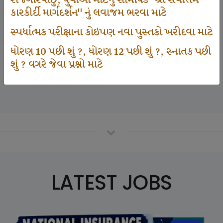
રોજગારવાંછુ, યુવાઓ માટેનું સામયિક "શ્રી સર્વોત્તમ
કારકીર્દી માર્ગદર્શન" નું લવાજમ ભરવા માટે
સ્પર્ધાત્મક પરીક્ષાના કોઇપણ નવા પુસ્તકો ખરીદવા માટે
125000
ધોરણ 10 પછી શું ?, ધોરણ 12 પછી શું ?, સ્નાતક પછી
શું ? વગરે જેવા પ્રશ્નો માટે
Number Of Student In GKIQ
LATEST JOBS