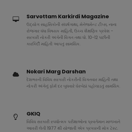
Sarvottam Karkirdi Magazine
ઉદ્યોગ સાહસિકોની સંઘર્ષગાથા, મેનેજમેન્ટ ટીપ્સ, નાના
રોજગાર ધંધા વિષયક માહિતી, ઉચ્ચ શૈક્ષણિક પ્રવેશ -
સરકારી નોકરી અંગેની વિગત તથા ધો. 10-12 પછીની
કારકિર્દી માહિતી આપતું સામયિક.
Nokari Marg Darshan
દેશભરની વિવિધ સરકારી નોકરીની વિગતવાર માહિતી તથા
નોકરી અંગેનું ફોર્મ દર બુધવારે ઘેરબેઠાં પહોચાડતું સામયિક.
GKIQ
વિવિધ સરકારી સ્પર્ધાત્મક પરીક્ષાઓના પ્રવર્તમાન માળખાને
આવરી લેતી 1977 થી યોજાતી એક પ્રકારની મોક ટેસ્ટ.