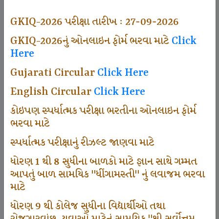
494
GKIQ-2026 પરીક્ષા તારીખ : 27-09-2026
GKIQ-2026નું ઓનલાઇન ફોર્મ ભરવા માટે
Click
Here
Dhingamasti Subscription
Gujarati Circular
Click Here
665
English Circular
Click Here
કોઇપણ સ્પર્ધાત્મક પરીક્ષા ભરતીના ઓનલાઇન ફોર્મ
ભરવા માટે
Sarvottam Karkirdi Subscripton
સ્પર્ધાત્મક પરીક્ષાનું રીઝલ્ટ જાણવા માટે
ધોરણ 1 થી 8 સુધીના બાળકો માટે જ્ઞાન સાથે ગમ્મત
1000
આપતું બાળ સામયિક "ધીંગામસ્તી" નું લવાજમ ભરવા
માટે
ધોરણ 9 થી કોલેજ સુધીના વિદ્યાર્થીઓ તથા
Participate School In GKIQ