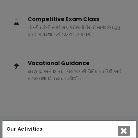
Competitive Exam Class
નોકરી માટેની સ્પર્ધાત્મક પરીક્ષાની તૈયારી માર્ગદર્શન હેતુ
ફક્ત વ્યવસ્થા ખર્ચ લઇ ચલાવતા વર્ગ.
Vocational Guidance
ધોરણ 10 અને 12 તથા કોલેજ પછી વિવિધ કારકિર્દી અંગે
રૂબરુ તથા ફોન દ્વારા માર્ગદર્શન.
Our Activities