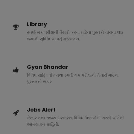
Library
સ્પર્ધાત્મક પરીક્ષાની તૈયારી કરવા માટેના પુસ્તકો વાંચવા લઇ
જવાની સુવિધા આપતું ગ્રંથાલય.
Gyan Bhandar
વિવિધ સાહિત્યીક તથા સ્પર્ધાત્મક પરીક્ષાની તૈયારી માટેના
પુસ્તકનો ભંડાર.
Jobs Alert
કેન્દ્ર તથા રાજ્ય સરકારના વિવિધ વિભાગોમાં ભરતી અંગેની
ઓનલાઇન માહિતી.