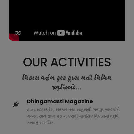
OUR ACTIVITIES
વિકાસ વર્તુળ ટ્રસ્ટ દ્વારા થતી વિવિધ
પ્રવૃત્તિઓ...
Dhingamasti Magazine
જ્ઞાન, રાષ્ટ્રપ્રેમ, સંસ્કાર તથા સાહસથી ભરપૂર, બાળકોને
ગમ્મત સાથે જ્ઞાન પ્રાપ્ત કરાવી માનસિક વિકાસમાં વૃદ્ધિ
કરાવતું સામયિક.