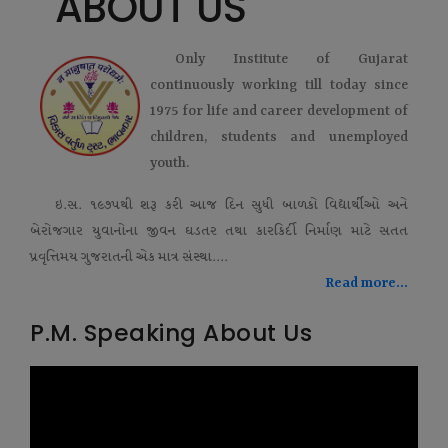
ABOUT US
Only Institute of Gujarat
continuously working till today since
1975 for life and career development of
children, students and unemployed
youth.
ઇ.સ. ૧૯૭૫થી શરૂ કરી આજ દિન સુધી બાળકો વિદ્યાર્થીઓ અને
બેરોજગાર યુવાનોના જીવન ઘડતર તથા કારકિર્દી નિર્માણ માટે સતત
પ્રવૃત્તિમય ગુજરાતની એક માત્ર સંસ્થા....
Read more...
P.M. Speaking About Us