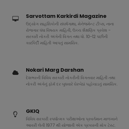
Sarvottam Karkirdi Magazine
ઉદ્યોગ સાહસિકોની સંઘર્ષગાથા, મેનેજમેન્ટ ટીપ્સ, નાના
રોજગાર ધંધા વિષયક માહિતી, ઉચ્ચ શૈક્ષણિક પ્રવેશ -
સરકારી નોકરી અંગેની વિગત તથા ધો. 10-12 પછીની
કારકિર્દી માહિતી આપતું સામયિક.
Nokari Marg Darshan
દેશભરની વિવિધ સરકારી નોકરીની વિગતવાર માહિતી તથા
નોકરી અંગેનું ફોર્મ દર બુધવારે ઘેરબેઠાં પહોચાડતું સામયિક.
GKIQ
વિવિધ સરકારી સ્પર્ધાત્મક પરીક્ષાઓના પ્રવર્તમાન માળખાને
આવરી લેતી 1977 થી યોજાતી એક પ્રકારની મોક ટેસ્ટ.