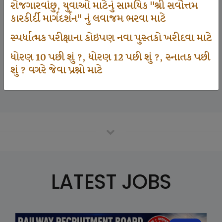
રોજગારવાંછુ, યુવાઓ માટેનું સામયિક "શ્રી સર્વોત્તમ
કારકીર્દી માર્ગદર્શન" નું લવાજમ ભરવા માટે
125000
સ્પર્ધાત્મક પરીક્ષાના કોઇપણ નવા પુસ્તકો ખરીદવા માટે
ધોરણ 10 પછી શું ?, ધોરણ 12 પછી શું ?, સ્નાતક પછી
શું ? વગરે જેવા પ્રશ્નો માટે
Number Of Student In GKIQ
LATEST JOBS