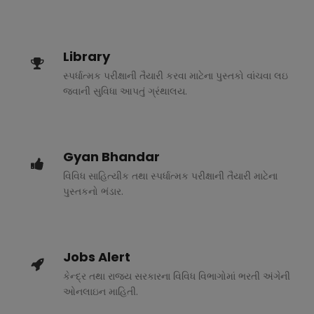
Library
સ્પર્ધાત્મક પરીક્ષાની તૈયારી કરવા માટેના પુસ્તકો વાંચવા લઇ
જવાની સુવિધા આપતું ગ્રંથાલય.
Gyan Bhandar
વિવિધ સાહિત્યીક તથા સ્પર્ધાત્મક પરીક્ષાની તૈયારી માટેના
પુસ્તકનો ભંડાર.
Jobs Alert
કેન્દ્ર તથા રાજ્ય સરકારના વિવિધ વિભાગોમાં ભરતી અંગેની
ઓનલાઇન માહિતી.