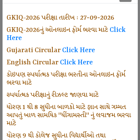
501
GKIQ-2026 પરીક્ષા તારીખ : 27-09-2026
GKIQ-2026નું ઓનલાઇન ફોર્મ ભરવા માટે
Click
Dhingamasti Subscription
Here
Gujarati Circular
Click Here
671
English Circular
Click Here
કોઇપણ સ્પર્ધાત્મક પરીક્ષા ભરતીના ઓનલાઇન ફોર્મ
ભરવા માટે
Sarvottam Karkirdi Subscripton
સ્પર્ધાત્મક પરીક્ષાનું રીઝલ્ટ જાણવા માટે
ધોરણ 1 થી 8 સુધીના બાળકો માટે જ્ઞાન સાથે ગમ્મત
1000
આપતું બાળ સામયિક "ધીંગામસ્તી" નું લવાજમ ભરવા
માટે
ધોરણ 9 થી કોલેજ સુધીના વિદ્યાર્થીઓ તથા
Participate School In GKIQ