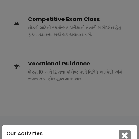
Competitive Exam Class
નોકરી માટેની સ્પર્ધાત્મક પરીક્ષાની તૈયારી માર્ગદર્શન હેતુ
ફક્ત વ્યવસ્થા ખર્ચ લઇ ચલાવતા વર્ગ.
Vocational Guidance
ધોરણ 10 અને 12 તથા કોલેજ પછી વિવિધ કારકિર્દી અંગે
રૂબરુ તથા ફોન દ્વારા માર્ગદર્શન.
Our Activities