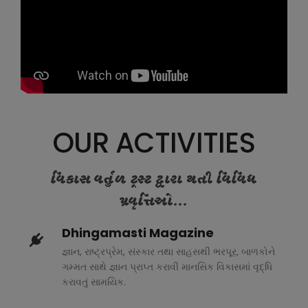
OUR ACTIVITIES
વિકાસ વર્તુળ ટ્રસ્ટ દ્વારા થતી વિવિધ
પ્રવૃત્તિઓ...
Dhingamasti Magazine
જ્ઞાન, રાષ્ટ્રપ્રેમ, સંસ્કાર તથા સાહસથી ભરપૂર, બાળકોને
ગમ્મત સાથે જ્ઞાન પ્રાપ્ત કરાવી માનસિક વિકાસમાં વૃદ્ધિ
કરાવતું સામયિક.