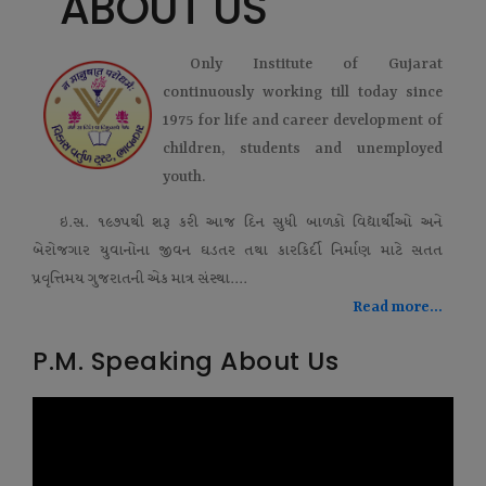
ABOUT US
Only Institute of Gujarat
continuously working till today since
1975 for life and career development of
children, students and unemployed
youth.
ઇ.સ. ૧૯૭૫થી શરૂ કરી આજ દિન સુધી બાળકો વિદ્યાર્થીઓ અને
બેરોજગાર યુવાનોના જીવન ઘડતર તથા કારકિર્દી નિર્માણ માટે સતત
પ્રવૃત્તિમય ગુજરાતની એક માત્ર સંસ્થા....
Read more...
P.M. Speaking About Us