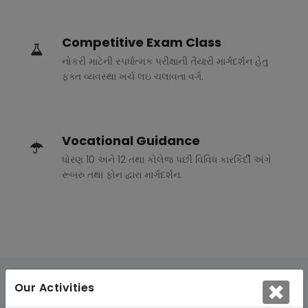
Competitive Exam Class
નોકરી માટેની સ્પર્ધાત્મક પરીક્ષાની તૈયારી માર્ગદર્શન હેતુ
ફક્ત વ્યવસ્થા ખર્ચ લઇ ચલાવતા વર્ગ.
Vocational Guidance
ધોરણ 10 અને 12 તથા કોલેજ પછી વિવિધ કારકિર્દી અંગે
રૂબરુ તથા ફોન દ્વારા માર્ગદર્શન.
Our Activities