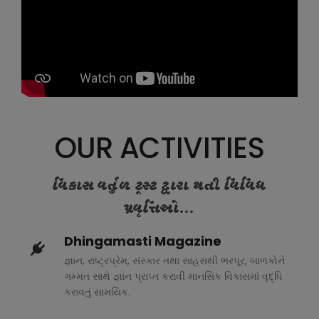
OUR ACTIVITIES
વિકાસ વર્તુળ ટ્રસ્ટ દ્વારા થતી વિવિધ
પ્રવૃત્તિઓ...
Dhingamasti Magazine
જ્ઞાન, રાષ્ટ્રપ્રેમ, સંસ્કાર તથા સાહસથી ભરપૂર, બાળકોને
ગમ્મત સાથે જ્ઞાન પ્રાપ્ત કરાવી માનસિક વિકાસમાં વૃદ્ધિ
કરાવતું સામયિક.