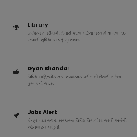
Library
સ્પર્ધાત્મક પરીક્ષાની તૈયારી કરવા માટેના પુસ્તકો વાંચવા લઇ
જવાની સુવિધા આપતું ગ્રંથાલય.
Gyan Bhandar
વિવિધ સાહિત્યીક તથા સ્પર્ધાત્મક પરીક્ષાની તૈયારી માટેના
પુસ્તકનો ભંડાર.
Jobs Alert
કેન્દ્ર તથા રાજ્ય સરકારના વિવિધ વિભાગોમાં ભરતી અંગેની
ઓનલાઇન માહિતી.