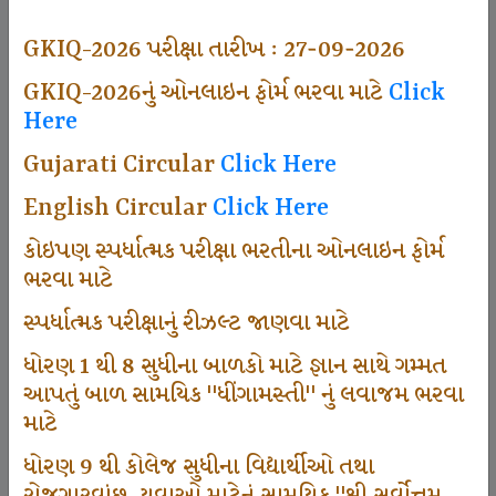
492
GKIQ-2026 પરીક્ષા તારીખ : 27-09-2026
GKIQ-2026નું ઓનલાઇન ફોર્મ ભરવા માટે
Click
Here
Dhingamasti Subscription
Gujarati Circular
Click Here
665
English Circular
Click Here
કોઇપણ સ્પર્ધાત્મક પરીક્ષા ભરતીના ઓનલાઇન ફોર્મ
ભરવા માટે
Sarvottam Karkirdi Subscripton
સ્પર્ધાત્મક પરીક્ષાનું રીઝલ્ટ જાણવા માટે
ધોરણ 1 થી 8 સુધીના બાળકો માટે જ્ઞાન સાથે ગમ્મત
1000
આપતું બાળ સામયિક "ધીંગામસ્તી" નું લવાજમ ભરવા
માટે
ધોરણ 9 થી કોલેજ સુધીના વિદ્યાર્થીઓ તથા
Participate School In GKIQ