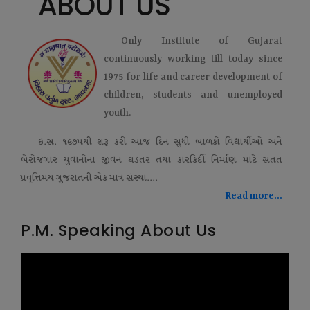
ABOUT US
Only Institute of Gujarat
continuously working till today since
1975 for life and career development of
children, students and unemployed
youth.
ઇ.સ. ૧૯૭૫થી શરૂ કરી આજ દિન સુધી બાળકો વિદ્યાર્થીઓ અને
બેરોજગાર યુવાનોના જીવન ઘડતર તથા કારકિર્દી નિર્માણ માટે સતત
પ્રવૃત્તિમય ગુજરાતની એક માત્ર સંસ્થા....
Read more...
P.M. Speaking About Us