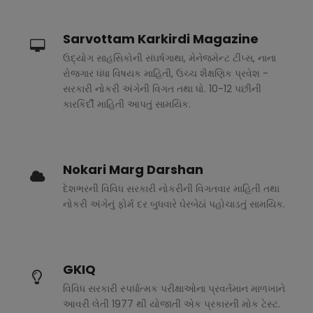
Sarvottam Karkirdi Magazine
ઉદ્યોગ સાહસિકોની સંઘર્ષગાથા, મેનેજમેન્ટ ટીપ્સ, નાના
રોજગાર ધંધા વિષયક માહિતી, ઉચ્ચ શૈક્ષણિક પ્રવેશ -
સરકારી નોકરી અંગેની વિગત તથા ધો. 10-12 પછીની
કારકિર્દી માહિતી આપતું સામયિક.
Nokari Marg Darshan
દેશભરની વિવિધ સરકારી નોકરીની વિગતવાર માહિતી તથા
નોકરી અંગેનું ફોર્મ દર બુધવારે ઘેરબેઠાં પહોચાડતું સામયિક.
GKIQ
વિવિધ સરકારી સ્પર્ધાત્મક પરીક્ષાઓના પ્રવર્તમાન માળખાને
આવરી લેતી 1977 થી યોજાતી એક પ્રકારની મોક ટેસ્ટ.