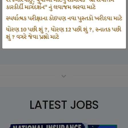
રોજગારવાંછુ, યુવાઓ માટેનું સામયિક "શ્રી સર્વોત્તમ
કારકીર્દી માર્ગદર્શન" નું લવાજમ ભરવા માટે
સ્પર્ધાત્મક પરીક્ષાના કોઇપણ નવા પુસ્તકો ખરીદવા માટે
125000
ધોરણ 10 પછી શું ?, ધોરણ 12 પછી શું ?, સ્નાતક પછી
શું ? વગરે જેવા પ્રશ્નો માટે
Number Of Student In GKIQ
LATEST JOBS