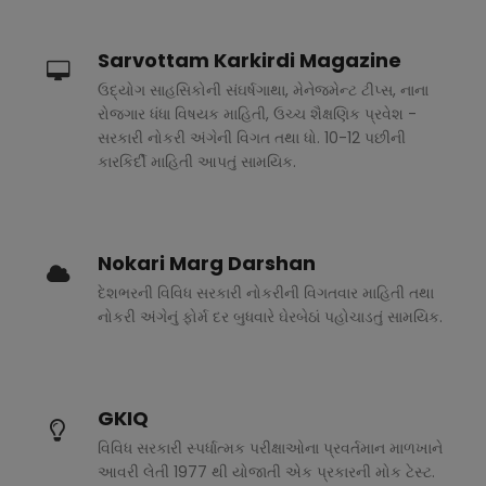
Sarvottam Karkirdi Magazine
ઉદ્યોગ સાહસિકોની સંઘર્ષગાથા, મેનેજમેન્ટ ટીપ્સ, નાના
રોજગાર ધંધા વિષયક માહિતી, ઉચ્ચ શૈક્ષણિક પ્રવેશ -
સરકારી નોકરી અંગેની વિગત તથા ધો. 10-12 પછીની
કારકિર્દી માહિતી આપતું સામયિક.
Nokari Marg Darshan
દેશભરની વિવિધ સરકારી નોકરીની વિગતવાર માહિતી તથા
નોકરી અંગેનું ફોર્મ દર બુધવારે ઘેરબેઠાં પહોચાડતું સામયિક.
GKIQ
વિવિધ સરકારી સ્પર્ધાત્મક પરીક્ષાઓના પ્રવર્તમાન માળખાને
આવરી લેતી 1977 થી યોજાતી એક પ્રકારની મોક ટેસ્ટ.