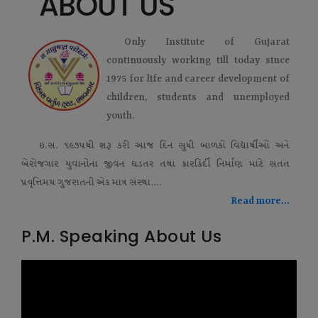
ABOUT US
Only Institute of Gujarat
continuously working till today since
1975 for life and career development of
children, students and unemployed
youth.
ઇ.સ. ૧૯૭૫થી શરૂ કરી આજ દિન સુધી બાળકો વિદ્યાર્થીઓ અને
બેરોજગાર યુવાનોના જીવન ઘડતર તથા કારકિર્દી નિર્માણ માટે સતત
પ્રવૃત્તિમય ગુજરાતની એક માત્ર સંસ્થા....
Read more...
P.M. Speaking About Us