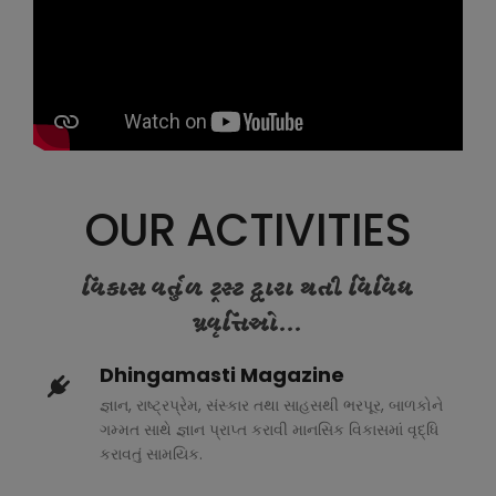
OUR ACTIVITIES
વિકાસ વર્તુળ ટ્રસ્ટ દ્વારા થતી વિવિધ
પ્રવૃત્તિઓ...
Dhingamasti Magazine
જ્ઞાન, રાષ્ટ્રપ્રેમ, સંસ્કાર તથા સાહસથી ભરપૂર, બાળકોને
ગમ્મત સાથે જ્ઞાન પ્રાપ્ત કરાવી માનસિક વિકાસમાં વૃદ્ધિ
કરાવતું સામયિક.