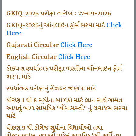
494
GKIQ-2026 પરીક્ષા તારીખ : 27-09-2026
GKIQ-2026નું ઓનલાઇન ફોર્મ ભરવા માટે
Click
Here
Dhingamasti Subscription
Gujarati Circular
Click Here
665
English Circular
Click Here
કોઇપણ સ્પર્ધાત્મક પરીક્ષા ભરતીના ઓનલાઇન ફોર્મ
ભરવા માટે
Sarvottam Karkirdi Subscripton
સ્પર્ધાત્મક પરીક્ષાનું રીઝલ્ટ જાણવા માટે
ધોરણ 1 થી 8 સુધીના બાળકો માટે જ્ઞાન સાથે ગમ્મત
1000
આપતું બાળ સામયિક "ધીંગામસ્તી" નું લવાજમ ભરવા
માટે
ધોરણ 9 થી કોલેજ સુધીના વિદ્યાર્થીઓ તથા
Participate School In GKIQ