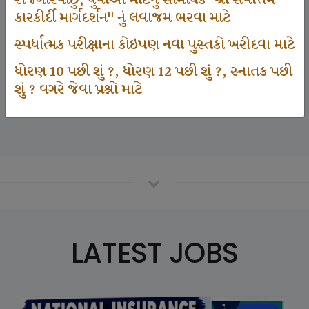
રોજગારવાંછુ, યુવાઓ માટેનું સામયિક "શ્રી સર્વોત્તમ
કારકીર્દી માર્ગદર્શન" નું લવાજમ ભરવા માટે
સ્પર્ધાત્મક પરીક્ષાના કોઇપણ નવા પુસ્તકો ખરીદવા માટે
125000
ધોરણ 10 પછી શું ?, ધોરણ 12 પછી શું ?, સ્નાતક પછી
શું ? વગરે જેવા પ્રશ્નો માટે
Number Of Student In GKIQ
LATEST JOBS