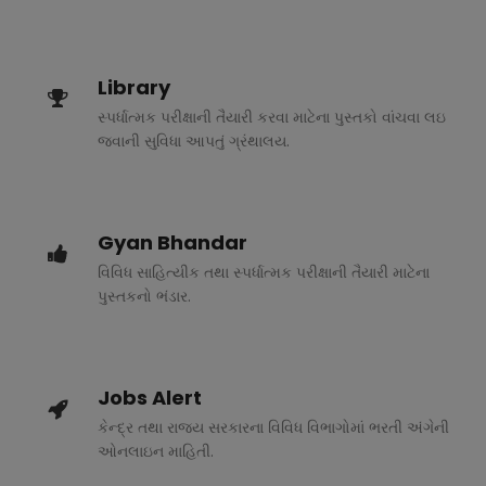
Library
સ્પર્ધાત્મક પરીક્ષાની તૈયારી કરવા માટેના પુસ્તકો વાંચવા લઇ
જવાની સુવિધા આપતું ગ્રંથાલય.
Gyan Bhandar
વિવિધ સાહિત્યીક તથા સ્પર્ધાત્મક પરીક્ષાની તૈયારી માટેના
પુસ્તકનો ભંડાર.
Jobs Alert
કેન્દ્ર તથા રાજ્ય સરકારના વિવિધ વિભાગોમાં ભરતી અંગેની
ઓનલાઇન માહિતી.