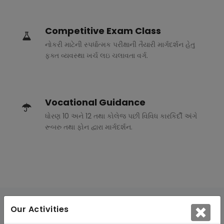
Competitive Exam Class
નોકરી માટેની સ્પર્ધાત્મક પરીક્ષાની તૈયારી માર્ગદર્શન હેતુ
ફક્ત વ્યવસ્થા ખર્ચ લઇ ચલાવતા વર્ગ.
Vocational Guidance
ધોરણ 10 અને 12 તથા કોલેજ પછી વિવિધ કારકિર્દી અંગે
રૂબરુ તથા ફોન દ્વારા માર્ગદર્શન.
Our Activities