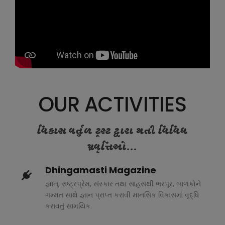
OUR ACTIVITIES
વિકાસ વર્તુળ ટ્રસ્ટ દ્વારા થતી વિવિધ
પ્રવૃત્તિઓ...
Dhingamasti Magazine
જ્ઞાન, રાષ્ટ્રપ્રેમ, સંસ્કાર તથા સાહસથી ભરપૂર, બાળકોને
ગમ્મત સાથે જ્ઞાન પ્રાપ્ત કરાવી માનસિક વિકાસમાં વૃદ્ધિ
કરાવતું સામયિક.