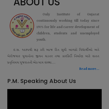
ABOUT US
Only Institute of Gujarat
continuously working till today since
1975 for life and career development of
children, students and unemployed
youth.
ઇ.સ. ૧૯૭૫થી શરૂ કરી આજ દિન સુધી બાળકો વિદ્યાર્થીઓ અને
બેરોજગાર યુવાનોના જીવન ઘડતર તથા કારકિર્દી નિર્માણ માટે સતત
પ્રવૃત્તિમય ગુજરાતની એક માત્ર સંસ્થા....
Read more...
P.M. Speaking About Us