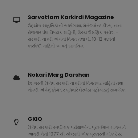
Sarvottam Karkirdi Magazine
ઉદ્યોગ સાહસિકોની સંઘર્ષગાથા, મેનેજમેન્ટ ટીપ્સ, નાના
રોજગાર ધંધા વિષયક માહિતી, ઉચ્ચ શૈક્ષણિક પ્રવેશ -
સરકારી નોકરી અંગેની વિગત તથા ધો. 10-12 પછીની
કારકિર્દી માહિતી આપતું સામયિક.
Nokari Marg Darshan
દેશભરની વિવિધ સરકારી નોકરીની વિગતવાર માહિતી તથા
નોકરી અંગેનું ફોર્મ દર બુધવારે ઘેરબેઠાં પહોચાડતું સામયિક.
GKIQ
વિવિધ સરકારી સ્પર્ધાત્મક પરીક્ષાઓના પ્રવર્તમાન માળખાને
આવરી લેતી 1977 થી યોજાતી એક પ્રકારની મોક ટેસ્ટ.