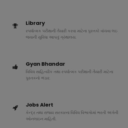
Library
સ્પર્ધાત્મક પરીક્ષાની તૈયારી કરવા માટેના પુસ્તકો વાંચવા લઇ
જવાની સુવિધા આપતું ગ્રંથાલય.
Gyan Bhandar
વિવિધ સાહિત્યીક તથા સ્પર્ધાત્મક પરીક્ષાની તૈયારી માટેના
પુસ્તકનો ભંડાર.
Jobs Alert
કેન્દ્ર તથા રાજ્ય સરકારના વિવિધ વિભાગોમાં ભરતી અંગેની
ઓનલાઇન માહિતી.