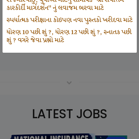
રોજગારવાંછુ, યુવાઓ માટેનું સામયિક "શ્રી સર્વોત્તમ
કારકીર્દી માર્ગદર્શન" નું લવાજમ ભરવા માટે
સ્પર્ધાત્મક પરીક્ષાના કોઇપણ નવા પુસ્તકો ખરીદવા માટે
125000
ધોરણ 10 પછી શું ?, ધોરણ 12 પછી શું ?, સ્નાતક પછી
શું ? વગરે જેવા પ્રશ્નો માટે
Number Of Student In GKIQ
LATEST JOBS