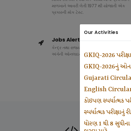
માળખાને આવરી લેતી 1977 થી યોજાતી એક
પ્રકારની મોક ટેસ્ટ.
Our Activities
Jobs Alert
કેન્દ્ર તથા રાજ્ય સરકારના વિવિધ વિભાગોમાં ભર
અંગેની ઓનલાઇન માહિતી.
GKIQ-2026 પરીક્ષ
GKIQ-2026નું ઓનલા
Gujarati Circul
English Circula
કોઇપણ સ્પર્ધાત્મક 
સ્પર્ધાત્મક પરીક્ષાનુ
ધોરણ 1 થી 8 સુધીના