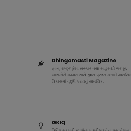
Dhingamasti Magazine
જ્ઞાન, રાષ્ટ્રપ્રેમ, સંસ્કાર તથા સાહસથી ભરપૂર,
બાળકોને ગમ્મત સાથે જ્ઞાન પ્રાપ્ત કરાવી માનસિ
વિકાસમાં વૃદ્ધિ કરાવતું સામયિક.
GKIQ
વિવિધ સરકારી સ્પર્ધાત્મક પરીક્ષાઓના પ્રવર્તમાન