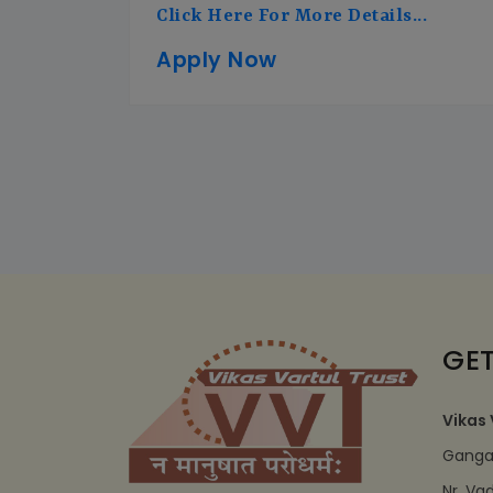
Click Here For More Details...
Apply Now
GET
Vikas 
Ganga 
Nr. Va