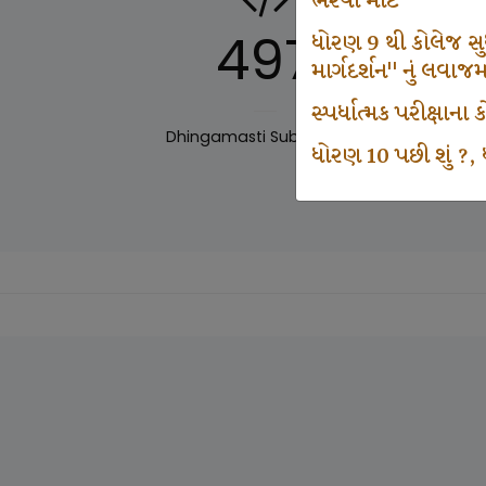
ભરવા માટે
497
ધોરણ 9 થી કોલેજ સુધી
માર્ગદર્શન" નું લવાજ
સ્પર્ધાત્મક પરીક્ષાન
Dhingamasti Subscription
Sar
ધોરણ 10 પછી શું ?, ધ