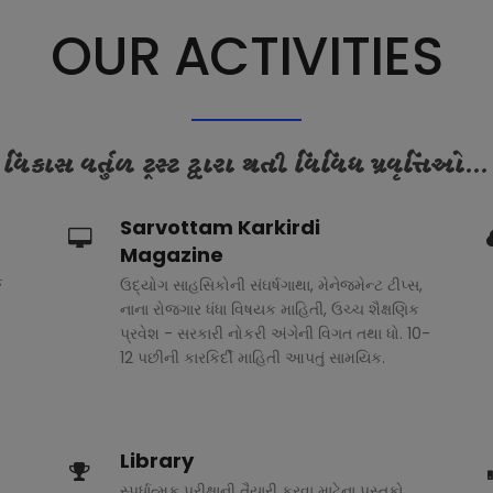
OUR ACTIVITIES
વિકાસ વર્તુળ ટ્રસ્ટ દ્વારા થતી વિવિધ પ્રવૃત્તિઓ...
Sarvottam Karkirdi
Magazine
ક
ઉદ્યોગ સાહસિકોની સંઘર્ષગાથા, મેનેજમેન્ટ ટીપ્સ,
નાના રોજગાર ધંધા વિષયક માહિતી, ઉચ્ચ શૈક્ષણિક
પ્રવેશ - સરકારી નોકરી અંગેની વિગત તથા ધો. 10-
12 પછીની કારકિર્દી માહિતી આપતું સામયિક.
Library
સ્પર્ધાત્મક પરીક્ષાની તૈયારી કરવા માટેના પુસ્તકો