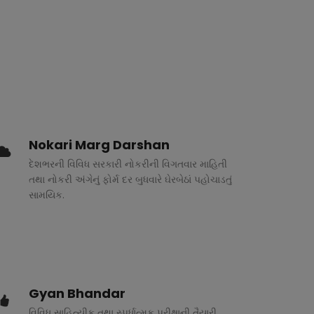
Nokari Marg Darshan
દેશભરની વિવિધ સરકારી નોકરીની વિગતવાર માહિતી
તથા નોકરી અંગેનું ફોર્મ દર બુધવારે ઘેરબેઠાં પહોચાડતું
સામયિક.
Gyan Bhandar
વિવિધ સાહિત્યીક તથા સ્પર્ધાત્મક પરીક્ષાની તૈયારી