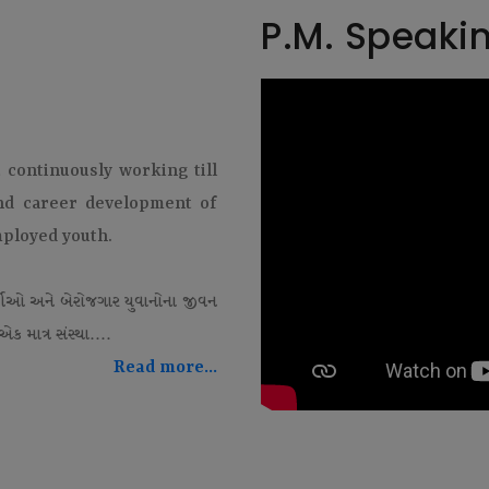
P.M. Speaki
t continuously working till
and career development of
mployed youth.
થીઓ અને બેરોજગાર યુવાનોના જીવન
ક માત્ર સંસ્થા....
Read more...