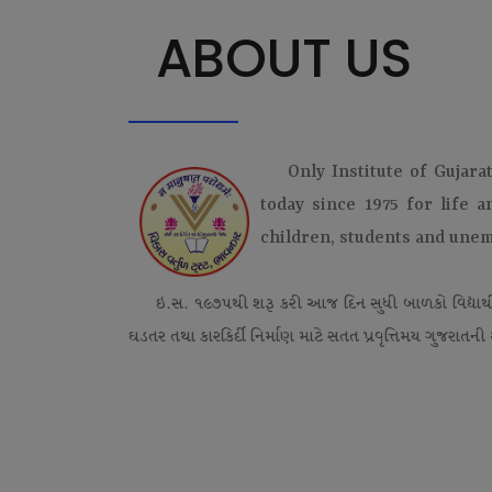
ABOUT US
Only Institute of Gujara
today since 1975 for life 
children, students and une
ઇ.સ. ૧૯૭૫થી શરૂ કરી આજ દિન સુધી બાળકો વિદ્યાર્
ઘડતર તથા કારકિર્દી નિર્માણ માટે સતત પ્રવૃત્તિમય ગુજરાતની એ