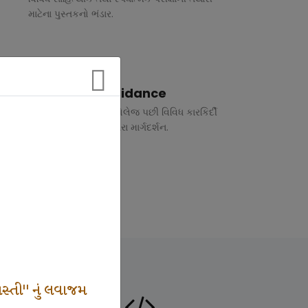
માટેના પુસ્તકનો ભંડાર.
Vocational Guidance
ધોરણ 10 અને 12 તથા કોલેજ પછી વિવિધ કારકિર્દી
અંગે રૂબરુ તથા ફોન દ્વારા માર્ગદર્શન.
સ્તી" નું લવાજમ