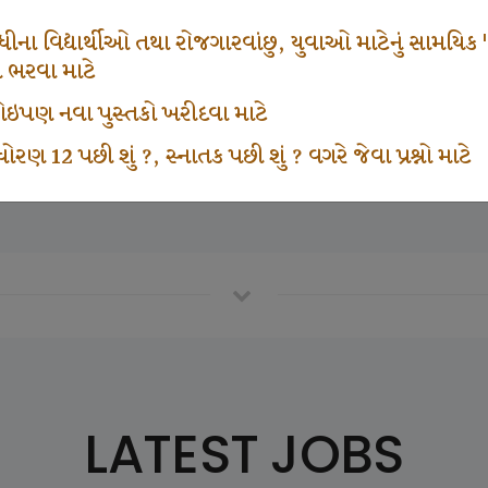
666
1000
ના વિદ્યાર્થીઓ તથા રોજગારવાંછુ, યુવાઓ માટેનું સામયિક "શ્રી
મ ભરવા માટે
ા કોઇપણ નવા પુસ્તકો ખરીદવા માટે
vottam Karkirdi Subscripton
Participate School In GK
ોરણ 12 પછી શું ?, સ્નાતક પછી શું ? વગરે જેવા પ્રશ્નો માટે
LATEST JOBS