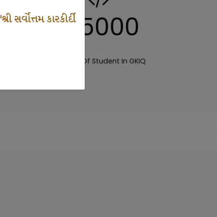
125000
 સર્વોત્તમ કારકીર્દી
IQ
Number Of Student In GKIQ