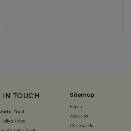
 IN TOUCH
Sitemap
Home
Vartul Trust
About Us
Jaliya Talao,
Contact Us
dva Washing Ghat,