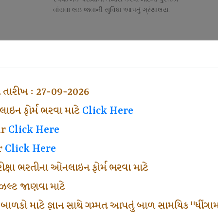
વાંચવા લઇ જવાની સુવિધા આપતું ગ્રંથાલય.
Competitive Exam Class
તી
નોકરી માટેની સ્પર્ધાત્મક પરીક્ષાની તૈયારી માર્ગદર્શન
હેતુ ફક્ત વ્યવસ્થા ખર્ચ લઇ ચલાવતા વર્ગ.
ા તારીખ : 27-09-2026
ઇન ફોર્મ ભરવા માટે
Click Here
ar
Click Here
r
Click Here
પરીક્ષા ભરતીના ઓનલાઇન ફોર્મ ભરવા માટે
ં રીઝલ્ટ જાણવા માટે
 બાળકો માટે જ્ઞાન સાથે ગમ્મત આપતું બાળ સામયિક "ધીંગામ