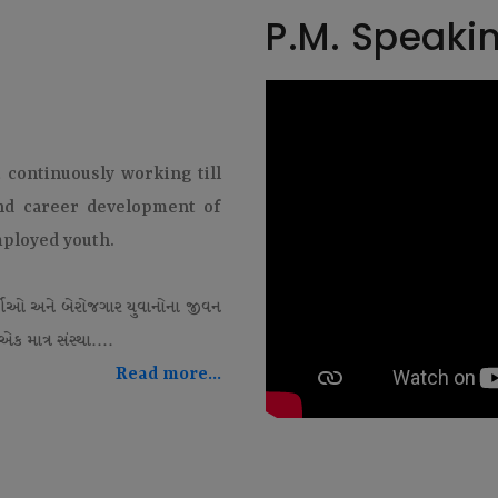
P.M. Speaki
t continuously working till
and career development of
mployed youth.
થીઓ અને બેરોજગાર યુવાનોના જીવન
ક માત્ર સંસ્થા....
Read more...