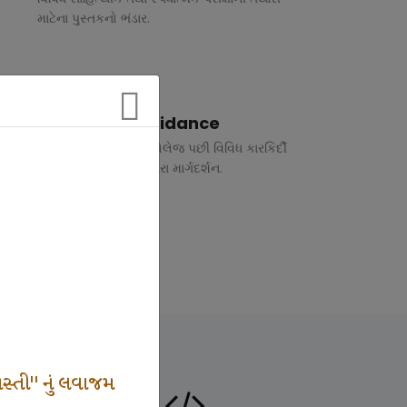
માટેના પુસ્તકનો ભંડાર.
Vocational Guidance
ધોરણ 10 અને 12 તથા કોલેજ પછી વિવિધ કારકિર્દી
અંગે રૂબરુ તથા ફોન દ્વારા માર્ગદર્શન.
સ્તી" નું લવાજમ