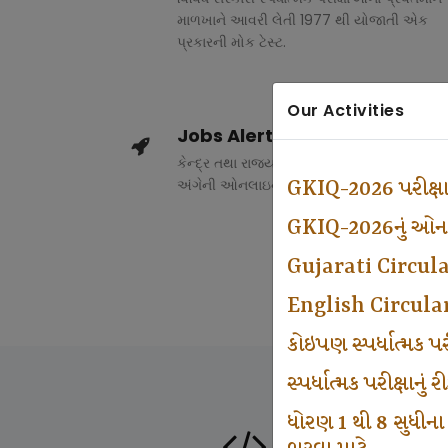
માળખાને આવરી લેતી 1977 થી યોજાતી એક
પ્રકારની મોક ટેસ્ટ.
Our Activities
Jobs Alert
કેન્દ્ર તથા રાજ્ય સરકારના વિવિધ વિભાગોમાં ભર
અંગેની ઓનલાઇન માહિતી.
GKIQ-2026 પરીક્ષ
GKIQ-2026નું ઓનલા
Gujarati Circul
English Circula
કોઇપણ સ્પર્ધાત્મક 
સ્પર્ધાત્મક પરીક્ષાનુ
ધોરણ 1 થી 8 સુધીના