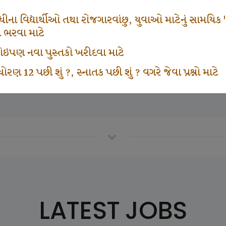
665
1000
ના વિદ્યાર્થીઓ તથા રોજગારવાંછુ, યુવાઓ માટેનું સામયિક "શ્રી
મ ભરવા માટે
ા કોઇપણ નવા પુસ્તકો ખરીદવા માટે
vottam Karkirdi Subscripton
Participate School In GK
ોરણ 12 પછી શું ?, સ્નાતક પછી શું ? વગરે જેવા પ્રશ્નો માટે
LATEST JOBS