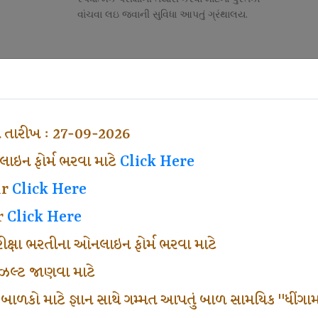
વાંચવા લઇ જવાની સુવિધા આપતું ગ્રંથાલય.
Competitive Exam Class
તી
નોકરી માટેની સ્પર્ધાત્મક પરીક્ષાની તૈયારી માર્ગદર્શન
હેતુ ફક્ત વ્યવસ્થા ખર્ચ લઇ ચલાવતા વર્ગ.
ા તારીખ : 27-09-2026
ઇન ફોર્મ ભરવા માટે
Click Here
ar
Click Here
r
Click Here
પરીક્ષા ભરતીના ઓનલાઇન ફોર્મ ભરવા માટે
ં રીઝલ્ટ જાણવા માટે
 બાળકો માટે જ્ઞાન સાથે ગમ્મત આપતું બાળ સામયિક "ધીંગામ