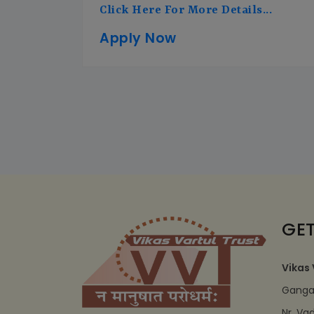
Click Here For More Details...
Apply Now
GET
Vikas 
Ganga 
Nr. Va