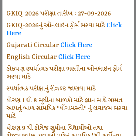
494
GKIQ-2026 પરીક્ષા તારીખ : 27-09-2026
GKIQ-2026નું ઓનલાઇન ફોર્મ ભરવા માટે
Click
Here
Dhingamasti Subscription
Gujarati Circular
Click Here
665
English Circular
Click Here
કોઇપણ સ્પર્ધાત્મક પરીક્ષા ભરતીના ઓનલાઇન ફોર્મ
ભરવા માટે
Sarvottam Karkirdi Subscripton
સ્પર્ધાત્મક પરીક્ષાનું રીઝલ્ટ જાણવા માટે
ધોરણ 1 થી 8 સુધીના બાળકો માટે જ્ઞાન સાથે ગમ્મત
1000
આપતું બાળ સામયિક "ધીંગામસ્તી" નું લવાજમ ભરવા
માટે
ધોરણ 9 થી કોલેજ સુધીના વિદ્યાર્થીઓ તથા
Participate School In GKIQ