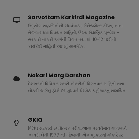
Sarvottam Karkirdi Magazine
ઉદ્યોગ સાહસિકોની સંઘર્ષગાથા, મેનેજમેન્ટ ટીપ્સ, નાના
રોજગાર ધંધા વિષયક માહિતી, ઉચ્ચ શૈક્ષણિક પ્રવેશ -
સરકારી નોકરી અંગેની વિગત તથા ધો. 10-12 પછીની
કારકિર્દી માહિતી આપતું સામયિક.
Nokari Marg Darshan
દેશભરની વિવિધ સરકારી નોકરીની વિગતવાર માહિતી તથા
નોકરી અંગેનું ફોર્મ દર બુધવારે ઘેરબેઠાં પહોચાડતું સામયિક.
GKIQ
વિવિધ સરકારી સ્પર્ધાત્મક પરીક્ષાઓના પ્રવર્તમાન માળખાને
આવરી લેતી 1977 થી યોજાતી એક પ્રકારની મોક ટેસ્ટ.