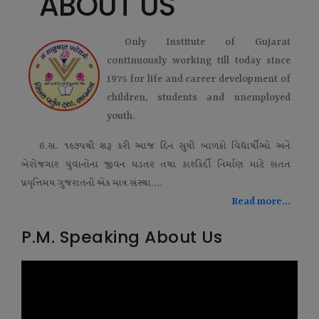
ABOUT US
Only Institute of Gujarat
continuously working till today since
1975 for life and career development of
children, students and unemployed
youth.
ઇ.સ. ૧૯૭૫થી શરૂ કરી આજ દિન સુધી બાળકો વિદ્યાર્થીઓ અને
બેરોજગાર યુવાનોના જીવન ઘડતર તથા કારકિર્દી નિર્માણ માટે સતત
પ્રવૃત્તિમય ગુજરાતની એક માત્ર સંસ્થા....
Read more...
P.M. Speaking About Us