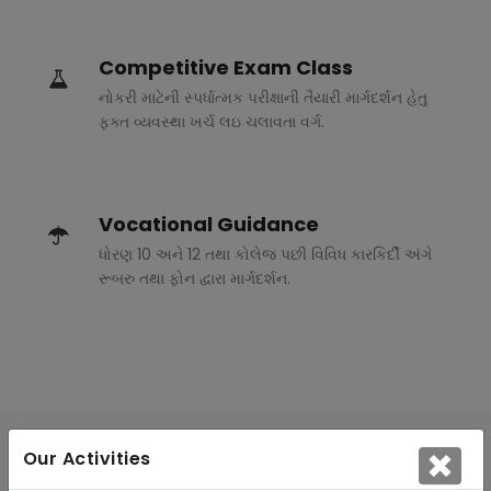
Competitive Exam Class
નોકરી માટેની સ્પર્ધાત્મક પરીક્ષાની તૈયારી માર્ગદર્શન હેતુ
ફક્ત વ્યવસ્થા ખર્ચ લઇ ચલાવતા વર્ગ.
Vocational Guidance
ધોરણ 10 અને 12 તથા કોલેજ પછી વિવિધ કારકિર્દી અંગે
રૂબરુ તથા ફોન દ્વારા માર્ગદર્શન.
Our Activities