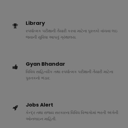
Library
સ્પર્ધાત્મક પરીક્ષાની તૈયારી કરવા માટેના પુસ્તકો વાંચવા લઇ
જવાની સુવિધા આપતું ગ્રંથાલય.
Gyan Bhandar
વિવિધ સાહિત્યીક તથા સ્પર્ધાત્મક પરીક્ષાની તૈયારી માટેના
પુસ્તકનો ભંડાર.
Jobs Alert
કેન્દ્ર તથા રાજ્ય સરકારના વિવિધ વિભાગોમાં ભરતી અંગેની
ઓનલાઇન માહિતી.