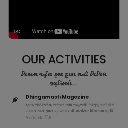
OUR ACTIVITIES
વિકાસ વર્તુળ ટ્રસ્ટ દ્વારા થતી વિવિધ
પ્રવૃત્તિઓ...
Dhingamasti Magazine
જ્ઞાન, રાષ્ટ્રપ્રેમ, સંસ્કાર તથા સાહસથી ભરપૂર, બાળકોને
ગમ્મત સાથે જ્ઞાન પ્રાપ્ત કરાવી માનસિક વિકાસમાં વૃદ્ધિ
કરાવતું સામયિક.