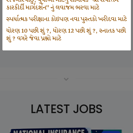
રોજગારવાંછુ, યુવાઓ માટેનું સામયિક "શ્રી સર્વોત્તમ
કારકીર્દી માર્ગદર્શન" નું લવાજમ ભરવા માટે
સ્પર્ધાત્મક પરીક્ષાના કોઇપણ નવા પુસ્તકો ખરીદવા માટે
125000
ધોરણ 10 પછી શું ?, ધોરણ 12 પછી શું ?, સ્નાતક પછી
શું ? વગરે જેવા પ્રશ્નો માટે
Number Of Student In GKIQ
LATEST JOBS