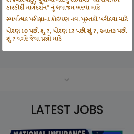
રોજગારવાંછુ, યુવાઓ માટેનું સામયિક "શ્રી સર્વોત્તમ
કારકીર્દી માર્ગદર્શન" નું લવાજમ ભરવા માટે
સ્પર્ધાત્મક પરીક્ષાના કોઇપણ નવા પુસ્તકો ખરીદવા માટે
125000
ધોરણ 10 પછી શું ?, ધોરણ 12 પછી શું ?, સ્નાતક પછી
શું ? વગરે જેવા પ્રશ્નો માટે
Number Of Student In GKIQ
LATEST JOBS