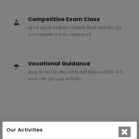
Competitive Exam Class
નોકરી માટેની સ્પર્ધાત્મક પરીક્ષાની તૈયારી માર્ગદર્શન હેતુ
ફક્ત વ્યવસ્થા ખર્ચ લઇ ચલાવતા વર્ગ.
Vocational Guidance
ધોરણ 10 અને 12 તથા કોલેજ પછી વિવિધ કારકિર્દી અંગે
રૂબરુ તથા ફોન દ્વારા માર્ગદર્શન.
Our Activities