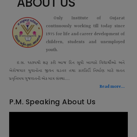
ABOUT US
Only Institute of Gujarat
continuously working till today since
1975 for life and career development of
children, students and unemployed
youth.
ઇ.સ. ૧૯૭૫થી શરૂ કરી આજ દિન સુધી બાળકો વિદ્યાર્થીઓ અને
બેરોજગાર યુવાનોના જીવન ઘડતર તથા કારકિર્દી નિર્માણ માટે સતત
પ્રવૃત્તિમય ગુજરાતની એક માત્ર સંસ્થા....
Read more...
P.M. Speaking About Us