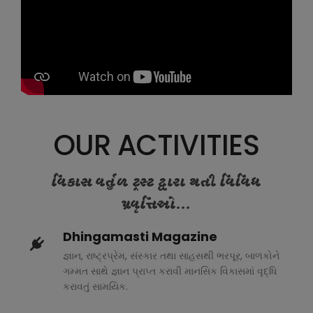
OUR ACTIVITIES
વિકાસ વર્તુળ ટ્રસ્ટ દ્વારા થતી વિવિધ
પ્રવૃત્તિઓ...
Dhingamasti Magazine
જ્ઞાન, રાષ્ટ્રપ્રેમ, સંસ્કાર તથા સાહસથી ભરપૂર, બાળકોને
ગમ્મત સાથે જ્ઞાન પ્રાપ્ત કરાવી માનસિક વિકાસમાં વૃદ્ધિ
કરાવતું સામયિક.