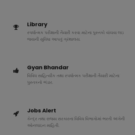
Library
સ્પર્ધાત્મક પરીક્ષાની તૈયારી કરવા માટેના પુસ્તકો વાંચવા લઇ
જવાની સુવિધા આપતું ગ્રંથાલય.
Gyan Bhandar
વિવિધ સાહિત્યીક તથા સ્પર્ધાત્મક પરીક્ષાની તૈયારી માટેના
પુસ્તકનો ભંડાર.
Jobs Alert
કેન્દ્ર તથા રાજ્ય સરકારના વિવિધ વિભાગોમાં ભરતી અંગેની
ઓનલાઇન માહિતી.