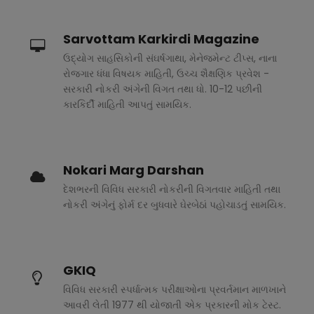
Sarvottam Karkirdi Magazine
ઉદ્યોગ સાહસિકોની સંઘર્ષગાથા, મેનેજમેન્ટ ટીપ્સ, નાના
રોજગાર ધંધા વિષયક માહિતી, ઉચ્ચ શૈક્ષણિક પ્રવેશ -
સરકારી નોકરી અંગેની વિગત તથા ધો. 10-12 પછીની
કારકિર્દી માહિતી આપતું સામયિક.
Nokari Marg Darshan
દેશભરની વિવિધ સરકારી નોકરીની વિગતવાર માહિતી તથા
નોકરી અંગેનું ફોર્મ દર બુધવારે ઘેરબેઠાં પહોચાડતું સામયિક.
GKIQ
વિવિધ સરકારી સ્પર્ધાત્મક પરીક્ષાઓના પ્રવર્તમાન માળખાને
આવરી લેતી 1977 થી યોજાતી એક પ્રકારની મોક ટેસ્ટ.