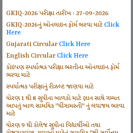
497
GKIQ-2026 પરીક્ષા તારીખ : 27-09-2026
GKIQ-2026નું ઓનલાઇન ફોર્મ ભરવા માટે
Click
Here
Dhingamasti Subscription
Gujarati Circular
Click Here
666
English Circular
Click Here
કોઇપણ સ્પર્ધાત્મક પરીક્ષા ભરતીના ઓનલાઇન ફોર્મ
ભરવા માટે
Sarvottam Karkirdi Subscripton
સ્પર્ધાત્મક પરીક્ષાનું રીઝલ્ટ જાણવા માટે
ધોરણ 1 થી 8 સુધીના બાળકો માટે જ્ઞાન સાથે ગમ્મત
1000
આપતું બાળ સામયિક "ધીંગામસ્તી" નું લવાજમ ભરવા
માટે
ધોરણ 9 થી કોલેજ સુધીના વિદ્યાર્થીઓ તથા
Participate School In GKIQ