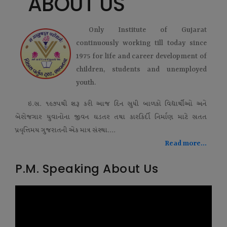
ABOUT US
Only Institute of Gujarat
continuously working till today since
1975 for life and career development of
children, students and unemployed
youth.
ઇ.સ. ૧૯૭૫થી શરૂ કરી આજ દિન સુધી બાળકો વિદ્યાર્થીઓ અને
બેરોજગાર યુવાનોના જીવન ઘડતર તથા કારકિર્દી નિર્માણ માટે સતત
પ્રવૃત્તિમય ગુજરાતની એક માત્ર સંસ્થા....
Read more...
P.M. Speaking About Us