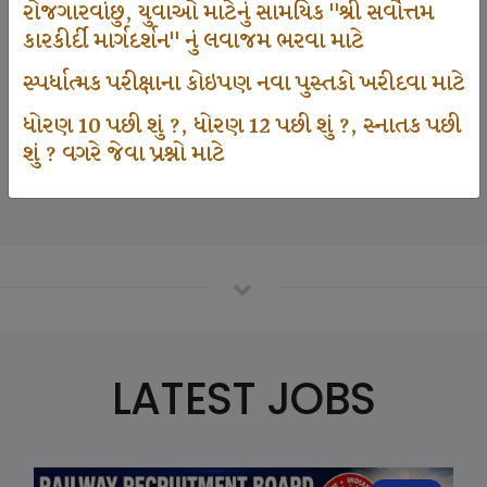
રોજગારવાંછુ, યુવાઓ માટેનું સામયિક "શ્રી સર્વોત્તમ
કારકીર્દી માર્ગદર્શન" નું લવાજમ ભરવા માટે
125000
સ્પર્ધાત્મક પરીક્ષાના કોઇપણ નવા પુસ્તકો ખરીદવા માટે
ધોરણ 10 પછી શું ?, ધોરણ 12 પછી શું ?, સ્નાતક પછી
શું ? વગરે જેવા પ્રશ્નો માટે
Number Of Student In GKIQ
LATEST JOBS