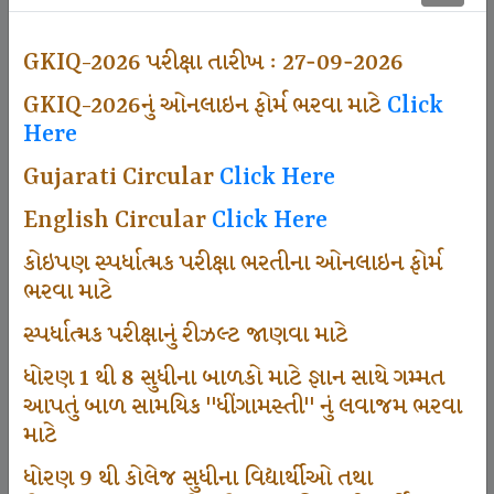
500
GKIQ-2026 પરીક્ષા તારીખ : 27-09-2026
GKIQ-2026નું ઓનલાઇન ફોર્મ ભરવા માટે
Click
Dhingamasti Subscription
Here
Gujarati Circular
Click Here
671
English Circular
Click Here
કોઇપણ સ્પર્ધાત્મક પરીક્ષા ભરતીના ઓનલાઇન ફોર્મ
ભરવા માટે
Sarvottam Karkirdi Subscripton
સ્પર્ધાત્મક પરીક્ષાનું રીઝલ્ટ જાણવા માટે
ધોરણ 1 થી 8 સુધીના બાળકો માટે જ્ઞાન સાથે ગમ્મત
1000
આપતું બાળ સામયિક "ધીંગામસ્તી" નું લવાજમ ભરવા
માટે
ધોરણ 9 થી કોલેજ સુધીના વિદ્યાર્થીઓ તથા
Participate School In GKIQ