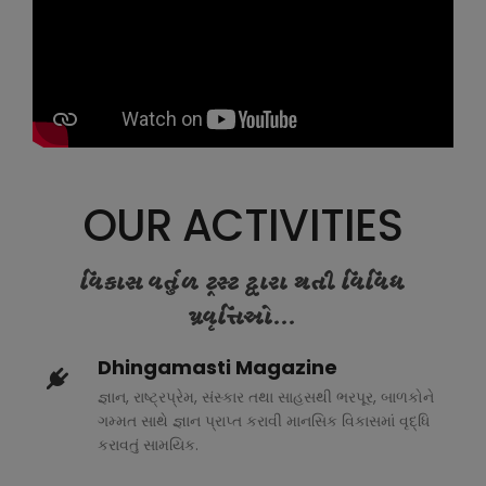
OUR ACTIVITIES
વિકાસ વર્તુળ ટ્રસ્ટ દ્વારા થતી વિવિધ
પ્રવૃત્તિઓ...
Dhingamasti Magazine
જ્ઞાન, રાષ્ટ્રપ્રેમ, સંસ્કાર તથા સાહસથી ભરપૂર, બાળકોને
ગમ્મત સાથે જ્ઞાન પ્રાપ્ત કરાવી માનસિક વિકાસમાં વૃદ્ધિ
કરાવતું સામયિક.