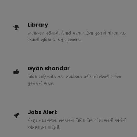
Library
સ્પર્ધાત્મક પરીક્ષાની તૈયારી કરવા માટેના પુસ્તકો વાંચવા લઇ
જવાની સુવિધા આપતું ગ્રંથાલય.
Gyan Bhandar
વિવિધ સાહિત્યીક તથા સ્પર્ધાત્મક પરીક્ષાની તૈયારી માટેના
પુસ્તકનો ભંડાર.
Jobs Alert
કેન્દ્ર તથા રાજ્ય સરકારના વિવિધ વિભાગોમાં ભરતી અંગેની
ઓનલાઇન માહિતી.