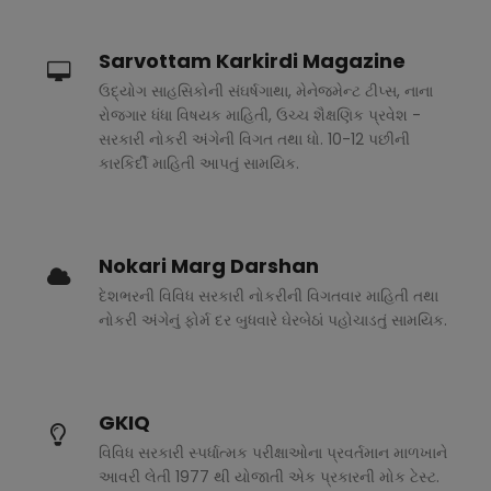
Sarvottam Karkirdi Magazine
ઉદ્યોગ સાહસિકોની સંઘર્ષગાથા, મેનેજમેન્ટ ટીપ્સ, નાના
રોજગાર ધંધા વિષયક માહિતી, ઉચ્ચ શૈક્ષણિક પ્રવેશ -
સરકારી નોકરી અંગેની વિગત તથા ધો. 10-12 પછીની
કારકિર્દી માહિતી આપતું સામયિક.
Nokari Marg Darshan
દેશભરની વિવિધ સરકારી નોકરીની વિગતવાર માહિતી તથા
નોકરી અંગેનું ફોર્મ દર બુધવારે ઘેરબેઠાં પહોચાડતું સામયિક.
GKIQ
વિવિધ સરકારી સ્પર્ધાત્મક પરીક્ષાઓના પ્રવર્તમાન માળખાને
આવરી લેતી 1977 થી યોજાતી એક પ્રકારની મોક ટેસ્ટ.