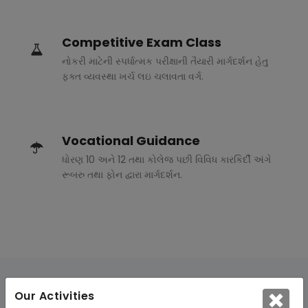
Competitive Exam Class
નોકરી માટેની સ્પર્ધાત્મક પરીક્ષાની તૈયારી માર્ગદર્શન હેતુ
ફક્ત વ્યવસ્થા ખર્ચ લઇ ચલાવતા વર્ગ.
Vocational Guidance
ધોરણ 10 અને 12 તથા કોલેજ પછી વિવિધ કારકિર્દી અંગે
રૂબરુ તથા ફોન દ્વારા માર્ગદર્શન.
Our Activities