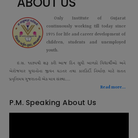
ABOUT US
Only Institute of Gujarat
continuously working till today since
1975 for life and career development of
children, students and unemployed
youth.
ઇ.સ. ૧૯૭૫થી શરૂ કરી આજ દિન સુધી બાળકો વિદ્યાર્થીઓ અને
બેરોજગાર યુવાનોના જીવન ઘડતર તથા કારકિર્દી નિર્માણ માટે સતત
પ્રવૃત્તિમય ગુજરાતની એક માત્ર સંસ્થા....
Read more...
P.M. Speaking About Us