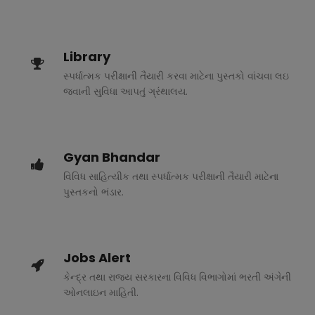
Library
સ્પર્ધાત્મક પરીક્ષાની તૈયારી કરવા માટેના પુસ્તકો વાંચવા લઇ
જવાની સુવિધા આપતું ગ્રંથાલય.
Gyan Bhandar
વિવિધ સાહિત્યીક તથા સ્પર્ધાત્મક પરીક્ષાની તૈયારી માટેના
પુસ્તકનો ભંડાર.
Jobs Alert
કેન્દ્ર તથા રાજ્ય સરકારના વિવિધ વિભાગોમાં ભરતી અંગેની
ઓનલાઇન માહિતી.