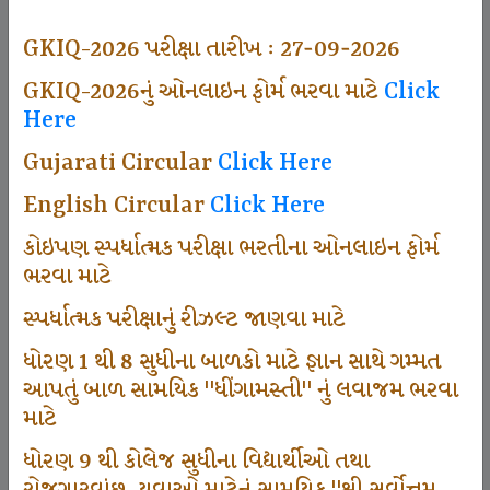
497
GKIQ-2026 પરીક્ષા તારીખ : 27-09-2026
GKIQ-2026નું ઓનલાઇન ફોર્મ ભરવા માટે
Click
Here
Dhingamasti Subscription
Gujarati Circular
Click Here
666
English Circular
Click Here
કોઇપણ સ્પર્ધાત્મક પરીક્ષા ભરતીના ઓનલાઇન ફોર્મ
ભરવા માટે
Sarvottam Karkirdi Subscripton
સ્પર્ધાત્મક પરીક્ષાનું રીઝલ્ટ જાણવા માટે
ધોરણ 1 થી 8 સુધીના બાળકો માટે જ્ઞાન સાથે ગમ્મત
1000
આપતું બાળ સામયિક "ધીંગામસ્તી" નું લવાજમ ભરવા
માટે
ધોરણ 9 થી કોલેજ સુધીના વિદ્યાર્થીઓ તથા
Participate School In GKIQ