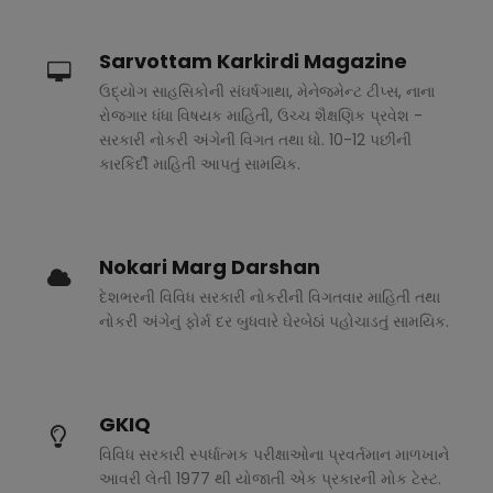
Sarvottam Karkirdi Magazine
ઉદ્યોગ સાહસિકોની સંઘર્ષગાથા, મેનેજમેન્ટ ટીપ્સ, નાના
રોજગાર ધંધા વિષયક માહિતી, ઉચ્ચ શૈક્ષણિક પ્રવેશ -
સરકારી નોકરી અંગેની વિગત તથા ધો. 10-12 પછીની
કારકિર્દી માહિતી આપતું સામયિક.
Nokari Marg Darshan
દેશભરની વિવિધ સરકારી નોકરીની વિગતવાર માહિતી તથા
નોકરી અંગેનું ફોર્મ દર બુધવારે ઘેરબેઠાં પહોચાડતું સામયિક.
GKIQ
વિવિધ સરકારી સ્પર્ધાત્મક પરીક્ષાઓના પ્રવર્તમાન માળખાને
આવરી લેતી 1977 થી યોજાતી એક પ્રકારની મોક ટેસ્ટ.