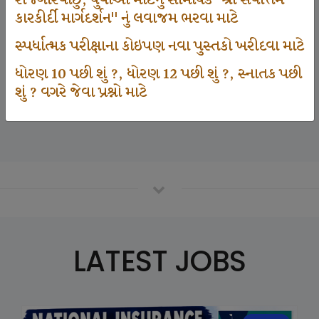
રોજગારવાંછુ, યુવાઓ માટેનું સામયિક "શ્રી સર્વોત્તમ
કારકીર્દી માર્ગદર્શન" નું લવાજમ ભરવા માટે
સ્પર્ધાત્મક પરીક્ષાના કોઇપણ નવા પુસ્તકો ખરીદવા માટે
125000
ધોરણ 10 પછી શું ?, ધોરણ 12 પછી શું ?, સ્નાતક પછી
શું ? વગરે જેવા પ્રશ્નો માટે
Number Of Student In GKIQ
LATEST JOBS