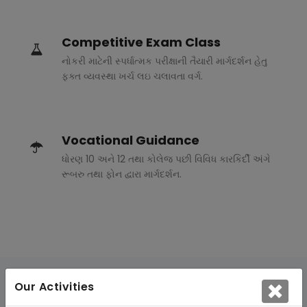
Competitive Exam Class
નોકરી માટેની સ્પર્ધાત્મક પરીક્ષાની તૈયારી માર્ગદર્શન હેતુ
ફક્ત વ્યવસ્થા ખર્ચ લઇ ચલાવતા વર્ગ.
Vocational Guidance
ધોરણ 10 અને 12 તથા કોલેજ પછી વિવિધ કારકિર્દી અંગે
રૂબરુ તથા ફોન દ્વારા માર્ગદર્શન.
Our Activities