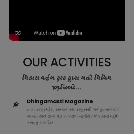
OUR ACTIVITIES
વિકાસ વર્તુળ ટ્રસ્ટ દ્વારા થતી વિવિધ
પ્રવૃત્તિઓ...
Dhingamasti Magazine
જ્ઞાન, રાષ્ટ્રપ્રેમ, સંસ્કાર તથા સાહસથી ભરપૂર, બાળકોને
ગમ્મત સાથે જ્ઞાન પ્રાપ્ત કરાવી માનસિક વિકાસમાં વૃદ્ધિ
કરાવતું સામયિક.